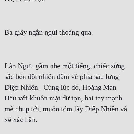
Tu Chân
Tu Tiên
Tội Phạm
Vô Địch
Võ Hiệp
Lân Ngưu gầm nhẹ một tiếng, chiếc sừng 
Võng Du
sắc bén đột nhiên đâm về phía sau lưng 
Xuyên Không
Diệp Nhiên.  Cùng lúc đó, Hoàng Man 
Xuyên Nhanh
Hầu với khuôn mặt dữ tợn, hai tay mạnh 
Xuyên Sách
mẽ chụp tới, muốn tóm lấy Diệp Nhiên và 
Xuyên Thư
Điền Văn