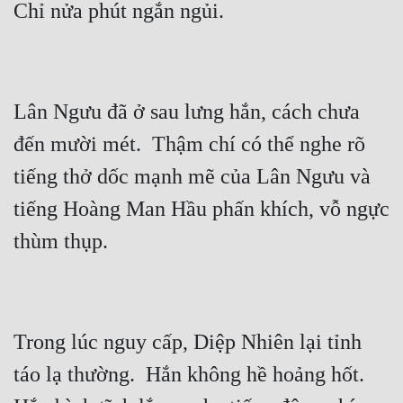
Mưu Mô
Mạt Thế
Mỹ Thực
Lân Ngưu đã ở sau lưng hắn, cách chưa 
đến mười mét.  Thậm chí có thể nghe rõ 
Ngôn Tình
tiếng thở dốc mạnh mẽ của Lân Ngưu và 
Ngược
tiếng Hoàng Man Hầu phấn khích, vỗ ngực 
Nữ Cường
Nữ Phụ
Phong Thủy - Tâm Linh
Phương Tây
Trong lúc nguy cấp, Diệp Nhiên lại tỉnh 
Phản Phái
táo lạ thường.  Hắn không hề hoảng hốt.  
Quan Trường