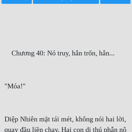
Free
Hậu Cung
Truyện Convert
Truyện Dịch
Truyện Nhập Môn
Truyện ngắn
Xa Lộ Dịch
Cung Đấu
Cạnh Kỹ
Diệp Nhiên mặt tái mét, không nói hai lời, 
Cổ Tiên Hiệp
quay đầu liền chạy. Hai con dị thú phẫn nộ 