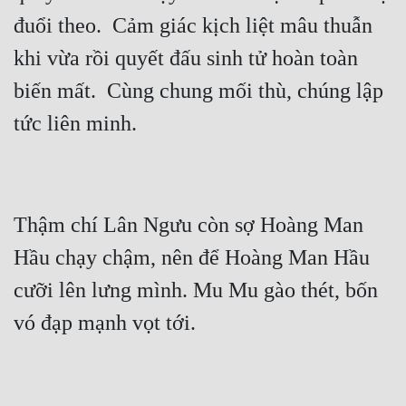
Cổ Đại
đuổi theo.  Cảm giác kịch liệt mâu thuẫn 
Du Hí
khi vừa rồi quyết đấu sinh tử hoàn toàn 
Dã Sử
biến mất.  Cùng chung mối thù, chúng lập 
Dị Giới
Dị Năng
Gia Đấu
Thậm chí Lân Ngưu còn sợ Hoàng Man 
Góc Nhìn Nam
Hầu chạy chậm, nên để Hoàng Man Hầu 
Góc Nhìn Nữ
cưỡi lên lưng mình. Mu Mu gào thét, bốn 
Huyền Huyễn
Huyền Nghi
Huyền Ảo