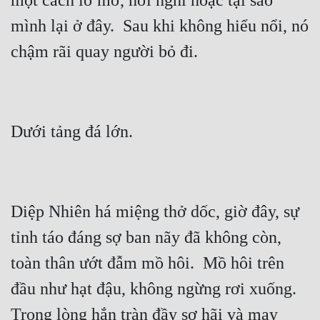
một cách lờ mờ, hơi nghi hoặc tại sao 
mình lại ở đây.  Sau khi không hiểu nổi, nó 
Diệp Nhiên há miệng thở dốc, giờ đây, sự 
tỉnh táo đáng sợ ban nãy đã không còn, 
toàn thân ướt đẫm mồ hôi.  Mồ hôi trên 
đầu như hạt đậu, không ngừng rơi xuống.  
Trong lòng hắn tràn đầy sợ hãi và may 