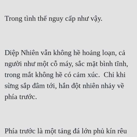
Đẹp
Đẹp Hiệp
Tính Cách Nhân Vật :
Diệp Nhiên vẫn không hề hoảng loạn, cả 
Cơ Trí
người như một cỗ máy, sắc mặt bình tĩnh, 
Sát Phạt Quyết Đoán
trong mắt không hề có cảm xúc.  Chỉ khi 
Vô Sỉ
sừng sắp đâm tới, hắn đột nhiên nhảy về 
Điềm Đạm
Phía trước là một tảng đá lớn phủ kín rêu 