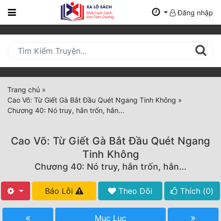
Đăng nhập
Trang
Chủ
Mới
Cập
Nhật
Trang chủ
»
(current)
Cao Võ: Từ Giết Gà Bắt Đầu Quét Ngang Tinh Không
»
BXH
Chương 40: Nó truy, hắn trốn, hắn...
Thể Loại
Cao Võ: Từ Giết Gà Bắt Đầu Quét Ngang
Tinh Không
Tất Cả
Chương 40: Nó truy, hắn trốn, hắn...
Truyện Mới Ra
Báo Lỗi
Theo Dõi
Thích (
0
)
Hoàn Thành
Mục Lục