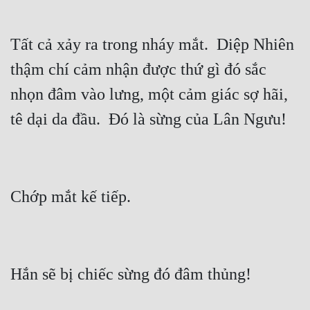
Đô Thị
Đông Phương
Tất cả xảy ra trong nháy mắt.  Diệp Nhiên 
Đông Phương Huyền Huyễn
thậm chí cảm nhận được thứ gì đó sắc 
nhọn đâm vào lưng, một cảm giác sợ hãi, 
Đồng Nhân
Cẩu Đạo Trường Sinh
Ngự Thú
Truyện Nam
Truyện Nữ
Vô Địch Lưu
Xây Dựng Thế Lực
Đam Mỹ