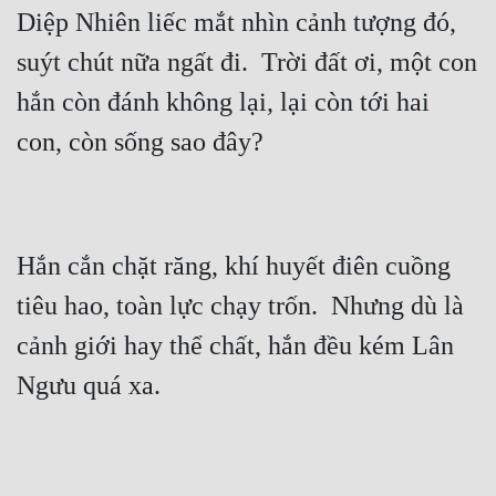
Hài Hước
Diệp Nhiên liếc mắt nhìn cảnh tượng đó, 
Hệ Thống
suýt chút nữa ngất đi.  Trời đất ơi, một con 
Học Đường
hắn còn đánh không lại, lại còn tới hai 
Khoa Huyễn
Khoa Huyễn Không Gian
Kinh Dị
Hắn cắn chặt răng, khí huyết điên cuồng 
Kiếm Hiệp
tiêu hao, toàn lực chạy trốn.  Nhưng dù là 
Kỳ Huyễn
cảnh giới hay thể chất, hắn đều kém Lân 
Kỳ Ảo
Linh Dị
Làm Giàu
Lịch Sử