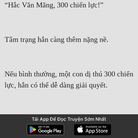
Nếu bình thường, một con dị thú 300 chiến 
Nhưng hiện giờ, hắn đã kiệt sức, chiến lực 
Tải App Để Đọc Truyện Sớm Nhất