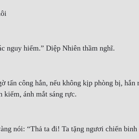
ờ tấn công hắn, nếu không kịp phòng bị, hắn rấ
àng nói: “Thả ta đi! Ta tặng ngươi chiến binh 