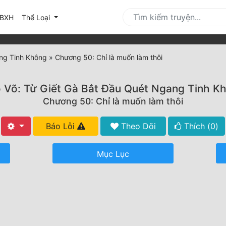
urrent)
BXH
Thể Loại
ang Tinh Không
»
Chương 50: Chỉ là muốn làm thôi
 Võ: Từ Giết Gà Bắt Đầu Quét Ngang Tinh K
Chương 50: Chỉ là muốn làm thôi
Báo Lỗi
Theo Dõi
Thích (
0
)
Mục Lục