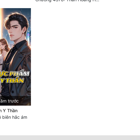
năm trước
m Y Thần
 biên hắc ám