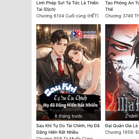
Linh Pháp Sư! Ta Tức Là Thiên
Tạo Phòng An To
Tai (Dịch)
Thế
Chương 6104 Cuối cùng (HẾT)
8 tháng trước
2 năm 
Sau Khi Tự Do Tài Chính, Họ Đã
Đại Quản Gia L
Dâng Hiến Rất Nhiều
Chương 1956: Đạ
Chương 958 Ta Muốn Cùng Các Cô Vĩnh Viễn Ở Bên Nhau (2) Hết