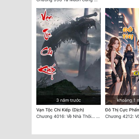
3 năm trước
khoảng 1 
Vạn Tộc Chi Kiếp (Dịch)
Đô Thị Cực Phẩ
Chương 4016: Về Nhà Thôi... (Đại Kết Cục)
Chương 4212: Vô