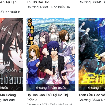
àn Tại Tận
Khi Thi Đại Học
Chương 4868 - Phổ biến Hạ Quốc tệ!
Chương 3749 Thế Đao xuất kích
trước
khoảng 1 năm trước
khoảng 1 n
à Ma Hoàng
Hộ Hoa Cao Thủ Tại Đô Thị
Toàn Cầu Cao Võ
i kết cục
Phần 2
Chương 4378: Thần Hoàng Hạ Thiên (Đại kết cục) (03)