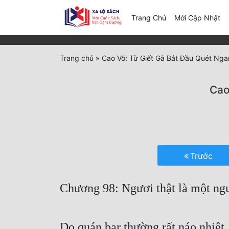
(c
Trang Chủ
Mới Cập Nhật
Trang chủ
»
Cao Võ: Từ Giết Gà Bắt Đầu Quét Ng
Cao
Trước
Chương 98: Ngươi thật là một ngư
Do quán bar thường rất náo nhiệt,