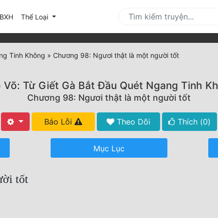
urrent)
BXH
Thể Loại
ang Tinh Không
»
Chương 98: Ngươi thật là một người tốt
 Võ: Từ Giết Gà Bắt Đầu Quét Ngang Tinh K
Chương 98: Ngươi thật là một người tốt
Báo Lỗi
Theo Dõi
Thích (
0
)
Mục Lục
ời tốt