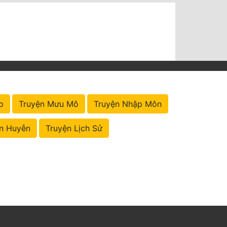
p
Truyện Mưu Mô
Truyện Nhập Môn
n Huyễn
Truyện Lịch Sử