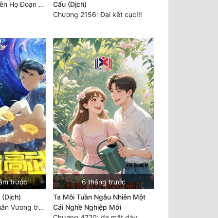
Chương 3694: Tiễn Họ Đoạn Đường Cuối - Hoàn
Cẩu (Dịch)
Chương 2156: Đại kết cục!!!
ăm trước
6 tháng trước
 (Dịch)
Ta Mỗi Tuần Ngẫu Nhiên Một
Chương 3560 Nhân Vương trở về - END
Cái Nghề Nghiệp Mới
Chương 4720: da mặt dày