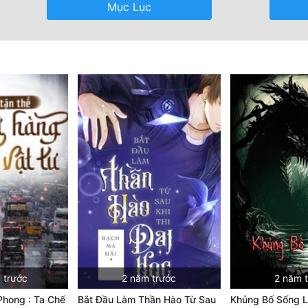
Mục Lục
 trước
2 năm trước
2 năm 
Phong : Ta Chế
Bắt Đầu Làm Thần Hào Từ Sau
Khủng Bố Sống Lạ