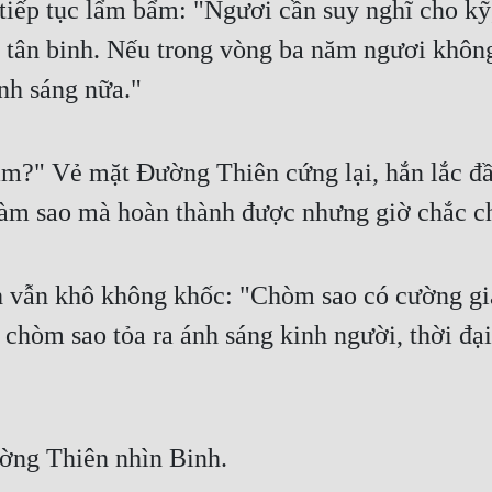
tiếp tục lẩm bẩm: "Ngươi cần suy nghĩ cho kỹ,
 tân binh. Nếu trong vòng ba năm ngươi không 
nh sáng nữa."
ám?" Vẻ mặt Đường Thiên cứng lại, hắn lắc đầ
 làm sao mà hoàn thành được nhưng giờ chắc c
vẫn khô không khốc: "Chòm sao có cường giả b
 chòm sao tỏa ra ánh sáng kinh người, thời đại
ờng Thiên nhìn Binh.