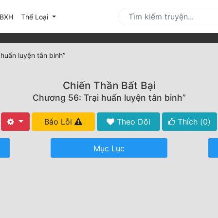
urrent)
BXH
Thể Loại
huấn luyện tân binh”
Chiến Thần Bất Bại
Chương 56: Trại huấn luyện tân binh”
Báo Lỗi
Theo Dõi
Thích (
0
)
Mục Lục