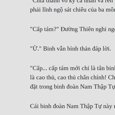
"Chia thành võ kỹ cá nhân và rèn l
phải lĩnh ngộ sát chiêu của ba mô
"Cấp tám?" Đường Thiên nghi ngờ
"Ừ." Binh vẫn bình thản đáp lời.
"Cấp... cấp tám mới chỉ là tân bi
là cao thủ, cao thủ chân chính! C
đặt trong binh đoàn Nam Thập Tự 
Cái binh đoàn Nam Thập Tự này r