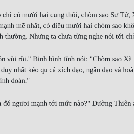
 chỉ có mười hai cung thôi, chòm sao Sư Tử,
ạnh mẽ nhất, có điều mười hai chòm sao không 
h thường. Nhưng ta chưa từng nghe nói tới ch
n vùi rồi." Binh bình tĩnh nói: "Chòm sao Xà 
 duy nhất kéo qu cả xích đạo, ngân đạo và hoà
inh đoàn."
ăm đó ngươi mạnh tới mức nào?" Đường Thiên án