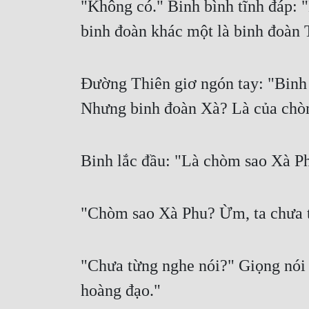
"Không có." Binh bình tĩnh đáp: 
binh đoàn khác một là binh đoàn 
Đường Thiên giơ ngón tay: "Binh 
Nhưng binh đoàn Xà? Là của chò
Binh lắc đầu: "Là chòm sao Xà P
"Chòm sao Xà Phu? Ừm, ta chưa t
"Chưa từng nghe nói?" Giọng nói 
hoàng đạo."