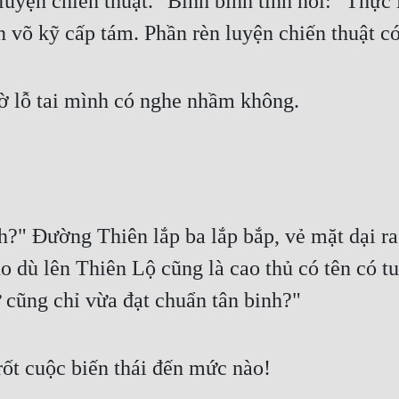
uyện chiến thuật." Binh bình tĩnh nói: "Thực l
n võ kỹ cấp tám. Phần rèn luyện chiến thuật 
 lỗ tai mình có nghe nhầm không.
nh?" Đường Thiên lắp ba lắp bắp, vẻ mặt dại ra
ho dù lên Thiên Lộ cũng là cao thủ có tên có t
cũng chỉ vừa đạt chuẩn tân binh?"
ốt cuộc biến thái đến mức nào!