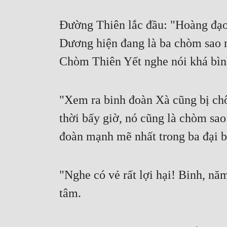
Đường Thiên lắc đầu: "Hoàng đạo
Dương hiện đang là ba chòm sao m
Chòm Thiên Yết nghe nói khá bìn
"Xem ra binh đoàn Xà cũng bị chô
thời bấy giờ, nó cũng là chòm sao
đoàn mạnh mẽ nhất trong ba đại b
"Nghe có vẻ rất lợi hại! Binh, n
tâm. 
Nguồn: http://truyen360.com