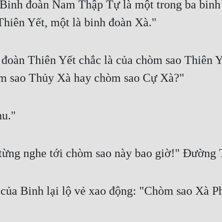
"Binh đoàn Nam Thập Tự là một trong ba binh 
Thiên Yết, một là binh đoàn Xà."
đoàn Thiên Yết chắc là của chòm sao Thiên Yết
m sao Thủy Xà hay chòm sao Cự Xà?"
hu."
ừng nghe tới chòm sao này bao giờ!" Đường T
của Binh lại lộ vẻ xao động: "Chòm sao Xà Ph