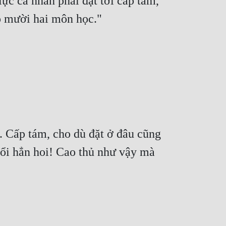
ực cá nhân phải đạt tới cấp tám, 
có mười hai môn học."
. Cấp tám, cho dù đặt ở đâu cũng 
uổi hẳn hoi! Cao thủ như vậy mà 