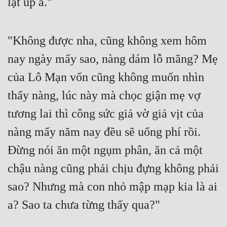
lật úp a."
Đô Thị
Đông Phương
"Không được nha, cũng không xem hôm 
Đông Phương Huyền Huyễn
nay ngày mấy sao, nàng dám lỗ mãng? Mẹ 
Đồng Nhân
của Lô Mạn vốn cũng không muốn nhìn 
thấy nàng, lúc này mà chọc giận mẹ vợ 
Cẩu Đạo Trường Sinh
tương lai thì công sức giả vờ giả vịt của 
Ngự Thú
nàng mấy năm nay đều sẽ uổng phí rồi. 
Truyện Nam
Đừng nói ăn một ngụm phân, ăn cả một 
Truyện Nữ
chậu nàng cũng phải chịu đựng không phải 
sao? Nhưng mà con nhỏ mập mạp kia là ai 
Vô Địch Lưu
a? Sao ta chưa từng thấy qua?"
Xây Dựng Thế Lực
Đam Mỹ