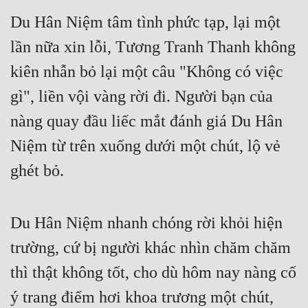
Du Hân Niệm tâm tình phức tạp, lại một 
Mưu Mô
lần nữa xin lỗi, Tương Tranh Thanh không 
Mạt Thế
kiên nhẫn bỏ lại một câu "Không có việc 
Mỹ Thực
gì", liền vội vàng rời đi. Người bạn của 
Ngôn Tình
nàng quay đầu liếc mắt đánh giá Du Hân 
Ngược
Niệm từ trên xuống dưới một chút, lộ vẻ 
Nữ Cường
ghét bỏ.
Nữ Phụ
Phong Thủy - Tâm Linh
Du Hân Niệm nhanh chóng rời khỏi hiện 
trường, cứ bị người khác nhìn chăm chăm 
Phương Tây
thì thật không tốt, cho dù hôm nay nàng cố 
Phản Phái
ý trang điểm hơi khoa trương một chút, 
Quan Trường