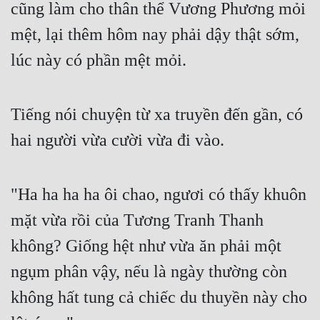
cũng làm cho thân thể Vương Phương mỏi 
Tu Chân
mệt, lại thêm hôm nay phải dậy thật sớm, 
Tu Tiên
lúc này có phần mệt mỏi.
Tội Phạm
Vô Địch
Tiếng nói chuyện từ xa truyền đến gần, có 
Võ Hiệp
hai người vừa cười vừa đi vào.
Võng Du
Xuyên Không
"Ha ha ha ha ôi chao, ngươi có thấy khuôn 
Xuyên Nhanh
mặt vừa rồi của Tương Tranh Thanh 
không? Giống hệt như vừa ăn phải một 
Xuyên Sách
ngụm phân vậy, nếu là ngày thường còn 
Xuyên Thư
không hất tung cả chiếc du thuyền này cho 
Điền Văn