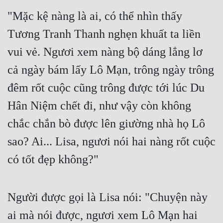
"Mặc kệ nàng là ai, có thể nhìn thấy 
Đẹp
Tương Tranh Thanh nghẹn khuất ta liền 
Đẹp Hiệp
vui vẻ. Ngươi xem nàng bộ dáng lẳng lơ 
Tính Cách Nhân Vật :
cả ngày bám lấy Lô Mạn, trông ngày trông 
đêm rốt cuộc cũng trông được tới lúc Du 
Cơ Trí
Hân Niệm chết đi, như vậy còn không 
Sát Phạt Quyết Đoán
chắc chắn bò được lên giường nhà họ Lô 
Vô Sỉ
sao? Ai... Lisa, ngươi nói hai nàng rốt cuộc 
Điềm Đạm
có tốt đẹp không?"
Người được gọi là Lisa nói: "Chuyện này 
ai mà nói được, ngươi xem Lô Mạn hai 