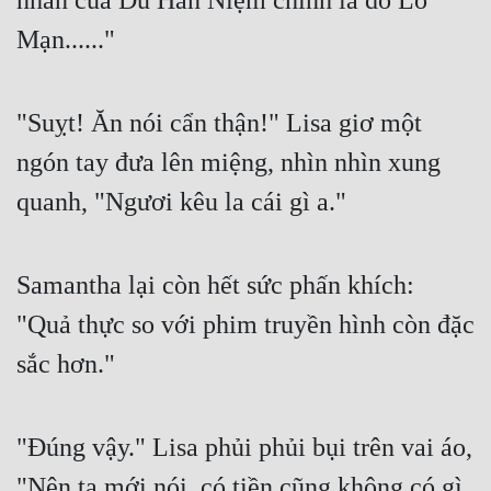
nhẫn của Du Hân Niệm chính là do Lô 
Mạn......"
"Suỵt! Ăn nói cẩn thận!" Lisa giơ một 
ngón tay đưa lên miệng, nhìn nhìn xung 
quanh, "Ngươi kêu la cái gì a."
Samantha lại còn hết sức phấn khích: 
"Quả thực so với phim truyền hình còn đặc 
sắc hơn."
"Đúng vậy." Lisa phủi phủi bụi trên vai áo, 
"Nên ta mới nói, có tiền cũng không có gì 