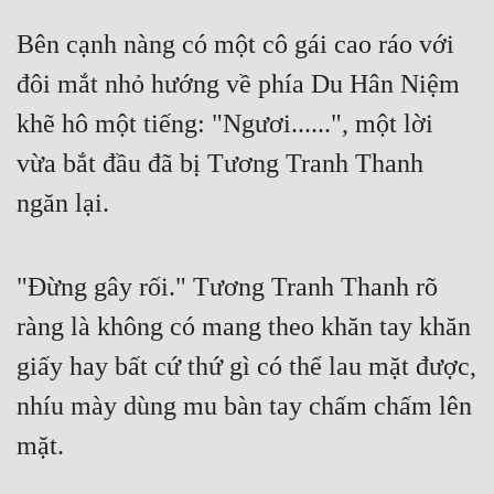
Hài Hước
Bên cạnh nàng có một cô gái cao ráo với 
Hệ Thống
đôi mắt nhỏ hướng về phía Du Hân Niệm 
Học Đường
khẽ hô một tiếng: "Ngươi......", một lời 
Khoa Huyễn
vừa bắt đầu đã bị Tương Tranh Thanh 
Khoa Huyễn Không Gian
ngăn lại.
Kinh Dị
Kiếm Hiệp
"Đừng gây rối." Tương Tranh Thanh rõ 
Kỳ Huyễn
ràng là không có mang theo khăn tay khăn 
Kỳ Ảo
giấy hay bất cứ thứ gì có thể lau mặt được, 
nhíu mày dùng mu bàn tay chấm chấm lên 
Linh Dị
mặt.
Làm Giàu
Lịch Sử