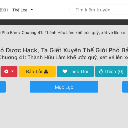
urrent)
BXH
Thể Loại
i Phó Bản
»
Chương 41: Thành Hữu Lâm khế ước quỷ, xét vé lên xe
ó Được Hack, Ta Giết Xuyên Thế Giới Phó B
Chương 41: Thành Hữu Lâm khế ước quỷ, xét vé lên x
Báo Lỗi
Theo Dõi
Thích (
0
)
Mục Lục