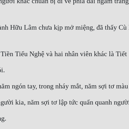
gười khác chuẩn bị đi về phía đài ngắm trăng 
ành Hữu Lâm chưa kịp mở miệng, đã thấy Cù 