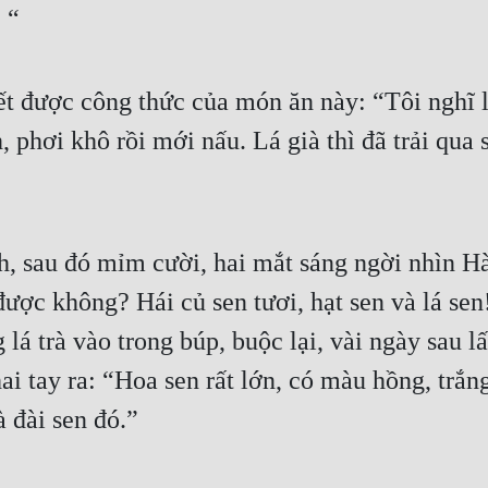
 “
t được công thức của món ăn này: “Tôi nghĩ là
h, phơi khô rồi mới nấu. Lá già thì đã trải qua 
, sau đó mỉm cười, hai mắt sáng ngời nhìn H
được không? Hái củ sen tươi, hạt sen và lá sen!
 lá trà vào trong búp, buộc lại, vài ngày sau lấ
ai tay ra: “Hoa sen rất lớn, có màu hồng, trắn
à đài sen đó.”