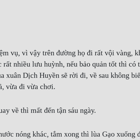
m vụ, vì vậy trên đường họ đi rất vội vàng, k
 rất nhiều lưu huỳnh, nếu bảo quản tốt thì có 
 xuân Dịch Huyền sẽ rời đi, về sau không biết
ả, vừa đi vừa chơi.
uay về thì mất đến tận sáu ngày.
nước nóng khác, tắm xong thì lùa Gạo xuống đ