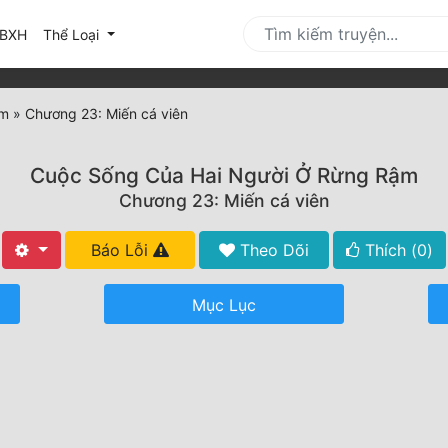
urrent)
BXH
Thể Loại
ậm
»
Chương 23: Miến cá viên
Cuộc Sống Của Hai Người Ở Rừng Rậm
Chương 23: Miến cá viên
Báo Lỗi
Theo Dõi
Thích (
0
)
Mục Lục