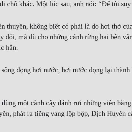
i chỗ khác. Một lúc sau, anh nói: “Để tôi suy 
ên thuyền, không biết có phải là do hơi thở củ
hay đổi, mà dù cho những cánh rừng hai bên vẫ
ác hẳn.
ông đọng hơi nước, hơi nước đọng lại thành b
dùng một cành cây đánh rơi những viên băng n
yền, phát ra tiếng vang lộp bộp, Dịch Huyền 