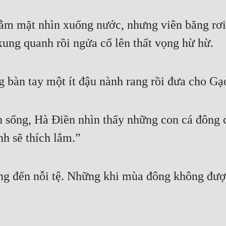
m mặt nhìn xuống nước, nhưng viên băng rơi x
xung quanh rồi ngửa cổ lên thất vọng hừ hừ.
 bàn tay một ít đậu nành rang rồi đưa cho Gạ
 sống, Hà Điền nhìn thấy những con cá đông cứ
nh sẽ thích lắm.”
ng đến nỗi tệ. Những khi mùa đông không đượ