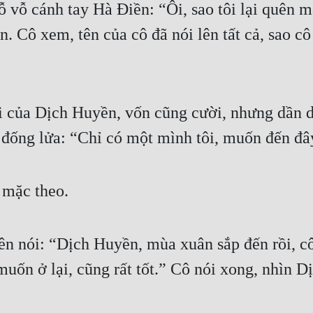
 vỗ cánh tay Hà Điền: “Ôi, sao tôi lại quên m
ền. Cô xem, tên của cô đã nói lên tất cả, sao cô
 của Dịch Huyền, vốn cũng cười, nhưng dần dầ
 đống lửa: “Chỉ có một mình tôi, muốn đến đây
 mặc theo.
n nói: “Dịch Huyền, mùa xuân sắp đến rồi, cô
n ở lại, cũng rất tốt.” Cô nói xong, nhìn D