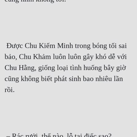
Mưu Mô
Mạt Thế
Mỹ Thực
 Được Chu Kiếm Minh trong bóng tối sai 
Ngôn Tình
bảo, Chu Khảm luôn luôn gây khó dễ với 
Ngược
Chu Hằng, giống loại tình huống bây giờ 
Nữ Cường
cũng không biết phát sinh bao nhiêu lần 
Nữ Phụ
rồi. 
Phong Thủy - Tâm Linh
Phương Tây
Phản Phái
Quan Trường
 – Rác rưởi, thế nào, lỗ tai điếc sao? 