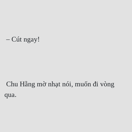
Đẹp
Đẹp Hiệp
 – Cút ngay! 
Tính Cách Nhân Vật :
Cơ Trí
Sát Phạt Quyết Đoán
Vô Sỉ
 Chu Hằng mờ nhạt nói, muốn đi vòng 
Điềm Đạm
qua. 