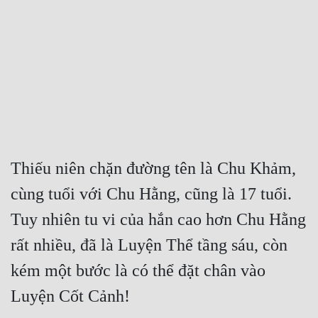
Free
Hậu Cung
Truyện Convert
Truyện Dịch
Truyện Nhập Môn
Truyện ngắn
Thiếu niên chặn đường tên là Chu Khảm, 
cùng tuổi với Chu Hằng, cũng là 17 tuổi. 
Xa Lộ Dịch
Tuy nhiên tu vi của hắn cao hơn Chu Hằng 
rất nhiều, đã là Luyện Thể tầng sáu, còn 
Cung Đấu
kém một bước là có thể đặt chân vào 
Cạnh Kỹ
Luyện Cốt Cảnh! 
Cổ Tiên Hiệp