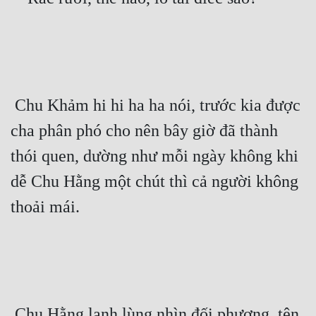
Quân Sự
Sảng Văn
Sắc
 Chu Khảm hi hi ha ha nói, trước kia được 
Sủng
cha phân phó cho nên bây giờ đã thành 
Thanh Xuân
thói quen, dường như mỗi ngày không khi 
Tiên Hiệp
dễ Chu Hằng một chút thì cả người không 
Tiểu Thuyết
thoải mái. 
Trinh Thám
Triều Đấu
Trùng Sinh
Trọng Sinh
 Chu Hằng lạnh lùng nhìn đối phương, tên 