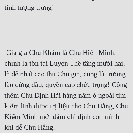
Đô Thị
tính tượng trưng! 
Đông Phương
Đông Phương Huyền Huyễn
Đồng Nhân
 Gia gia Chu Khảm là Chu Hiến Minh, 
Cẩu Đạo Trường Sinh
chính là tồn tại Luyện Thể tầng mười hai, 
là đệ nhất cao thủ Chu gia, cũng là trưởng 
Ngự Thú
lão đứng đầu, quyền cao chức trọng! Cộng 
Truyện Nam
thêm Chu Định Hải hàng năm ở ngoài tìm 
Truyện Nữ
kiếm linh dược trị liệu cho Chu Hằng, Chu 
Vô Địch Lưu
Kiếm Minh mới dám chỉ định con mình 
Xây Dựng Thế Lực
khi dễ Chu Hằng. 
Đam Mỹ