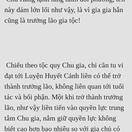
Tu Chân
này dám lớn lối như vậy, là vì gia gia hắn 
Tu Tiên
cũng là trưởng lão gia tộc! 
Tội Phạm
Vô Địch
Võ Hiệp
 Chiếu theo tộc quy Chu gia, chỉ cần tu vi 
Võng Du
đạt tới Luyện Huyết Cảnh liền có thể trở 
Xuyên Không
thành trưởng lão, không liên quan tới tuổi 
Xuyên Nhanh
tác và bối phận. Một khi trở thành trưởng 
Xuyên Sách
lão, như vậy liền tiến vào quyền lực trung 
Xuyên Thư
tâm Chu gia, nắm giữ quyền lực không 
Điền Văn
biết cao hơn bao nhiêu so với gia chủ có 