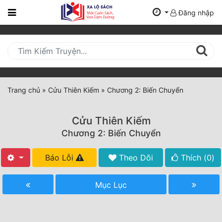
Đăng nhập
Trang
Chủ
Mới
Cập
Nhật
Trang chủ
»
Cửu Thiên Kiếm
»
Chương 2: Biến Chuyển
(current)
BXH
Cửu Thiên Kiếm
Thể Loại
Chương 2: Biến Chuyển
Báo Lỗi
Theo Dõi
Thích (
0
)
Tất Cả
Truyện Mới Ra
Mục Lục
Hoàn Thành