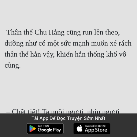
 Thân thể Chu Hằng cũng run lên theo, 
dường như có một sức mạnh muốn xé rách 
thân thể hắn vậy, khiến hắn thống khổ vô 
cùng. 
 – Chết tiệt! Ta nuôi ngươi, nhịn ngươi 
Tải App Để Đọc Truyện Sớm Nhất
nhiều năm như vậy, ngươi còn không biết 
tốt xấu, vẫn muốn tra tấn ta! 