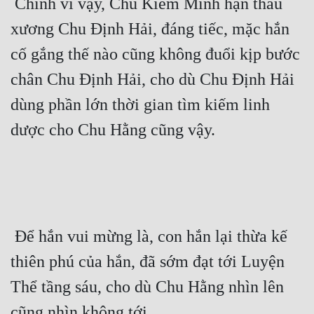
 Chính vì vậy, Chu Kiếm Minh hận thấu 
Hài Hước
xương Chu Định Hải, đáng tiếc, mặc hắn 
Hệ Thống
cố gắng thế nào cũng không đuổi kịp bước 
Học Đường
chân Chu Định Hải, cho dù Chu Định Hải 
Khoa Huyễn
dùng phần lớn thời gian tìm kiếm linh 
Khoa Huyễn Không Gian
dược cho Chu Hằng cũng vậy. 
Kinh Dị
Kiếm Hiệp
Kỳ Huyễn
Kỳ Ảo
 Để hắn vui mừng là, con hắn lại thừa kế 
Linh Dị
thiên phú của hắn, đã sớm đạt tới Luyện 
Thể tầng sáu, cho dù Chu Hằng nhìn lên 
Làm Giàu
cũng nhìn không tới. 
Lịch Sử