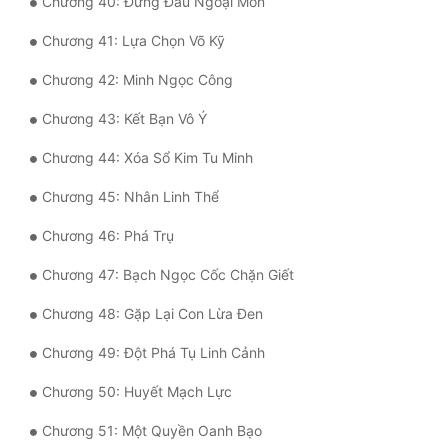
Chương 40: Đứng Đầu Ngoại Môn
Đô Thị
Chương 41: Lựa Chọn Võ Kỹ
Đông Phương
Chương 42: Minh Ngọc Công
Đông Phương Huyền Huyễn
Chương 43: Kết Bạn Vô Ý
Đồng Nhân
Chương 44: Xóa Sổ Kim Tu Minh
Chương 45: Nhân Linh Thể
Cẩu Đạo Trường Sinh
Chương 46: Phá Trụ
Ngự Thú
Chương 47: Bạch Ngọc Cốc Chặn Giết
Truyện Nam
Chương 48: Gặp Lại Con Lừa Đen
Truyện Nữ
Chương 49: Đột Phá Tụ Linh Cảnh
Vô Địch Lưu
Chương 50: Huyết Mạch Lực
Xây Dựng Thế Lực
Chương 51: Một Quyền Oanh Bạo
Đam Mỹ