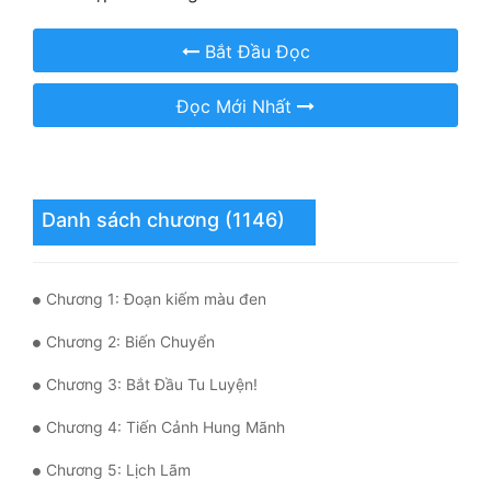
Hài Hước
Bắt Đầu Đọc
Hệ Thống
Học Đường
Đọc Mới Nhất
Khoa Huyễn
Khoa Huyễn Không Gian
Danh sách chương (1146)
Kinh Dị
Kiếm Hiệp
Chương 1: Đoạn kiếm màu đen
Kỳ Huyễn
Chương 2: Biến Chuyển
Kỳ Ảo
Chương 3: Bắt Đầu Tu Luyện!
Linh Dị
Chương 4: Tiến Cảnh Hung Mãnh
Làm Giàu
Chương 5: Lịch Lãm
Lịch Sử