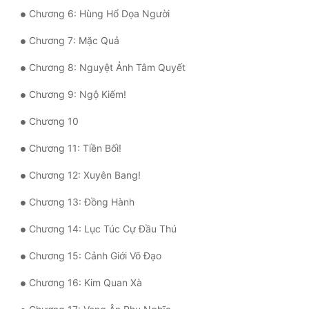
Chương 6: Hùng Hổ Dọa Người
Mưu Mô
Chương 7: Mặc Quả
Mạt Thế
Chương 8: Nguyệt Ảnh Tâm Quyết
Mỹ Thực
Chương 9: Ngộ Kiếm!
Ngôn Tình
Chương 10
Ngược
Chương 11: Tiền Bối!
Nữ Cường
Chương 12: Xuyên Bang!
Nữ Phụ
Chương 13: Đồng Hành
Phong Thủy - Tâm Linh
Chương 14: Lục Túc Cự Đầu Thú
Phương Tây
Chương 15: Cảnh Giới Võ Đạo
Phản Phái
Chương 16: Kim Quan Xà
Quan Trường