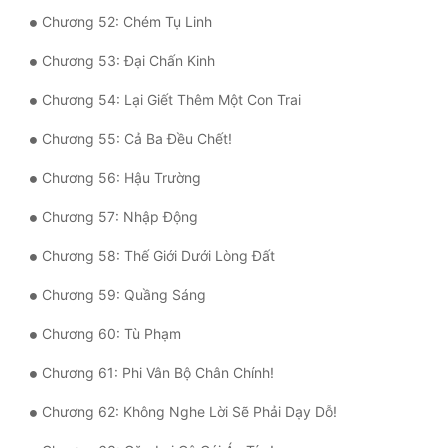
Chương 52: Chém Tụ Linh
Đẹp
Chương 53: Đại Chấn Kinh
Đẹp Hiệp
Chương 54: Lại Giết Thêm Một Con Trai
Tính Cách Nhân Vật :
Chương 55: Cả Ba Đều Chết!
Cơ Trí
Chương 56: Hậu Trường
Sát Phạt Quyết Đoán
Chương 57: Nhập Động
Vô Sỉ
Chương 58: Thế Giới Dưới Lòng Đất
Điềm Đạm
Chương 59: Quầng Sáng
Chương 60: Tù Phạm
Chương 61: Phi Vân Bộ Chân Chính!
Chương 62: Không Nghe Lời Sẽ Phải Dạy Dỗ!