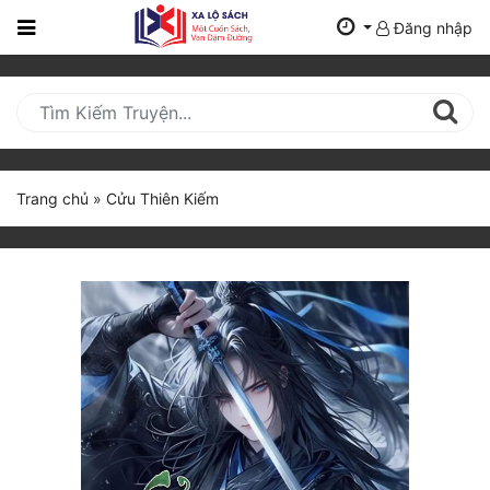
Đăng nhập
Trang
Chủ
Mới
Cập
Nhật
Trang chủ
»
Cửu Thiên Kiếm
(current)
BXH
Thể Loại
Tất Cả
Truyện Mới Ra
Hoàn Thành