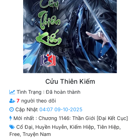
Free
Hậu Cung
Truyện Convert
Truyện Dịch
Truyện Nhập Môn
Truyện ngắn
Cửu Thiên Kiếm
Xa Lộ Dịch
Tình Trạng :
Đã hoàn thành
7
người theo dõi
Cung Đấu
Cập Nhật
04:07 09-10-2025
Mới nhất :
Chương 1146: Thần Giới [Đại Kết Cục]
Cạnh Kỹ
Cổ Đại
,
Huyền Huyễn
,
Kiếm Hiệp
,
Tiên Hiệp
,
Cổ Tiên Hiệp
Free
,
Truyện Nam