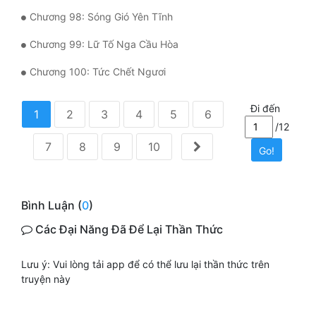
Chương 98: Sóng Gió Yên Tĩnh
Chương 99: Lữ Tố Nga Cầu Hòa
Chương 100: Tức Chết Ngươi
Đi đến
1
2
3
4
5
6
/12
7
8
9
10
Go!
Bình Luận (
0
)
Các Đại Năng Đã Để Lại Thần Thức
Lưu ý: Vui lòng tải app để có thể lưu lại thần thức trên
truyện này