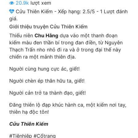
20.9k
lượt xem
Cổ Đại
Cửu Thiên Kiếm
-
Xếp hạng:
2.5
/
5
-
1
Lượt đánh
Du Hí
giá.
Giới thiệu truyện Cửu Thiên Kiếm
Dã Sử
Thiếu niên
Chu Hằng
dựa vào một thanh đoạn
Dị Giới
kiếm màu đen thần bí trong đan điền, từ Nguyên
Thạch Trấn nho nhỏ đi ra và ở trong đại thế này
Dị Năng
chiến ra một mảnh thiên địa.
Gia Đấu
Người cùng hung cực ác, giết!
Góc Nhìn Nam
Người chèn ép thân hữu ta, giết!
Góc Nhìn Nữ
Người cản trở ta thành đạo, giết!
Huyền Huyễn
Đăng thiên lộ đạp khúc hành ca, một kiếm nơi tay,
thiên hạ độc tôn!
Huyền Nghi
Cửu Thiên Kiếm
Huyền Ảo
#Tiênhiệp #Cổtrang