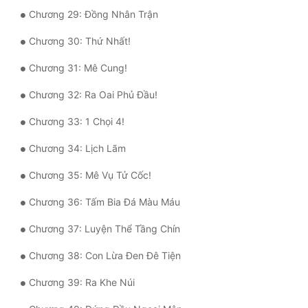
Chương 29: Đồng Nhân Trận
Tu Chân
Chương 30: Thứ Nhất!
Tu Tiên
Chương 31: Mê Cung!
Tội Phạm
Chương 32: Ra Oai Phủ Đầu!
Vô Địch
Chương 33: 1 Chọi 4!
Võ Hiệp
Chương 34: Lịch Lãm
Võng Du
Chương 35: Mê Vụ Tử Cốc!
Xuyên Không
Chương 36: Tấm Bia Đá Màu Máu
Xuyên Nhanh
Chương 37: Luyện Thể Tầng Chín
Xuyên Sách
Chương 38: Con Lừa Đen Đê Tiện
Xuyên Thư
Chương 39: Ra Khe Núi
Điền Văn