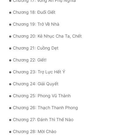
Chương 17: Vong Ân Phụ Nghĩa
Quân Sự
Chương 18: Đuổi Giết
Sảng Văn
Chương 19: Trở Về Nhà
Sắc
Chương 20: Kẻ Nhục Cha Ta, Chết
Sủng
Chương 21: Cuồng Dẹt
Thanh Xuân
Chương 22: Giết!
Tiên Hiệp
Chương 23: Trợ Lực Hết Ý
Tiểu Thuyết
Chương 24: Giải Quyết
Trinh Thám
Chương 25: Phong Vũ Thành
Triều Đấu
Chương 26: Thạch Thanh Phong
Chương 27: Đánh Thì Thế Nào
Trùng Sinh
Chương 28: Mời Chào
Trọng Sinh