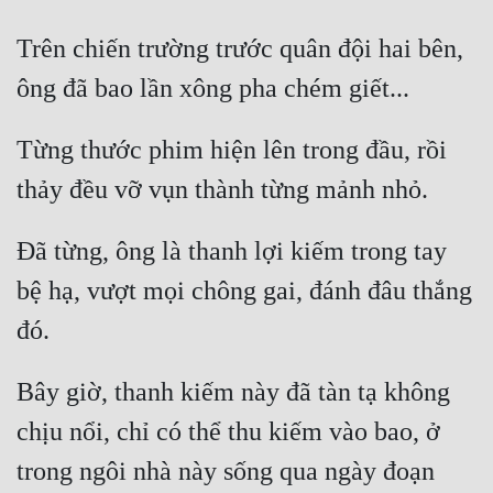
Hài Hước
Trên chiến trường trước quân đội hai bên, 
Hệ Thống
Học Đường
Khoa Huyễn
Từng thước phim hiện lên trong đầu, rồi 
Khoa Huyễn Không Gian
Kinh Dị
Đã từng, ông là thanh lợi kiếm trong tay 
Kiếm Hiệp
bệ hạ, vượt mọi chông gai, đánh đâu thắng 
Kỳ Huyễn
Kỳ Ảo
Bây giờ, thanh kiếm này đã tàn tạ không 
Linh Dị
chịu nổi, chỉ có thể thu kiếm vào bao, ở 
Làm Giàu
trong ngôi nhà này sống qua ngày đoạn 
Lịch Sử