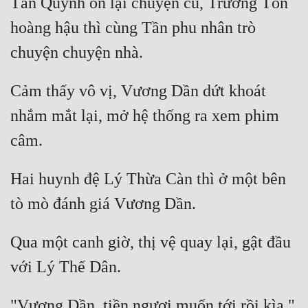
Tần Quỳnh ôn lại chuyện cũ, Trưởng Tôn 
hoàng hậu thì cùng Tần phu nhân trò 
Cảm thấy vô vị, Vương Dần dứt khoát 
nhắm mắt lại, mở hệ thống ra xem phim 
Hai huynh đệ Lý Thừa Càn thì ở một bên 
Qua một canh giờ, thị vệ quay lại, gật đầu 
"Vương Dần, tiền ngươi muốn tới rồi kìa." 