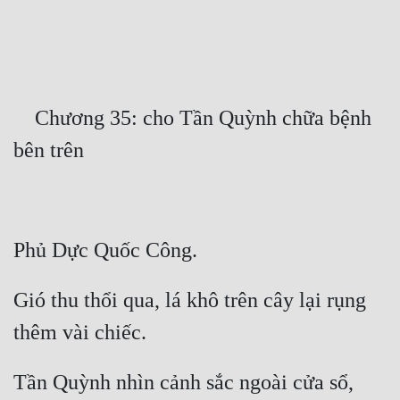
Free
Hậu Cung
Truyện Convert
    Chương 35: cho Tần Quỳnh chữa bệnh 
Truyện Dịch
Truyện Nhập Môn
Truyện ngắn
Xa Lộ Dịch
Gió thu thổi qua, lá khô trên cây lại rụng 
Cung Đấu
Cạnh Kỹ
Cổ Tiên Hiệp
Tần Quỳnh nhìn cảnh sắc ngoài cửa sổ, 