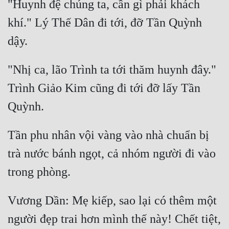
"Huynh đệ chúng ta, cần gì phải khách 
Đô Thị
khí." Lý Thế Dân đi tới, đỡ Tần Quỳnh 
Đông Phương
Đông Phương Huyền Huyễn
"Nhị ca, lão Trình ta tới thăm huynh đây." 
Đồng Nhân
Trình Giảo Kim cũng đi tới đỡ lấy Tần 
Cẩu Đạo Trường Sinh
Ngự Thú
Tần phu nhân vội vàng vào nhà chuẩn bị 
Truyện Nam
trà nước bánh ngọt, cả nhóm người đi vào 
Truyện Nữ
Vô Địch Lưu
Vương Dần: Mẹ kiếp, sao lại có thêm một 
Xây Dựng Thế Lực
người đẹp trai hơn mình thế này! Chết tiệt, 
Đam Mỹ