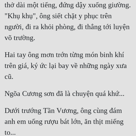
thở dài một tiếng, đứng dậy xuống giường. 
Cổ Đại
"Khụ khụ", ông siết chặt y phục trên 
Du Hí
người, đi ra khỏi phòng, đi thẳng tới luyện 
Dã Sử
Dị Giới
Dị Năng
Hai tay ông mơn trớn từng món binh khí 
trên giá, ký ức lại bay về những ngày xưa 
Gia Đấu
Góc Nhìn Nam
Góc Nhìn Nữ
Huyền Huyễn
Dưới trướng Tần Vương, ông cùng đám 
Huyền Nghi
anh em uống rượu bát lớn, ăn thịt miếng 
Huyền Ảo