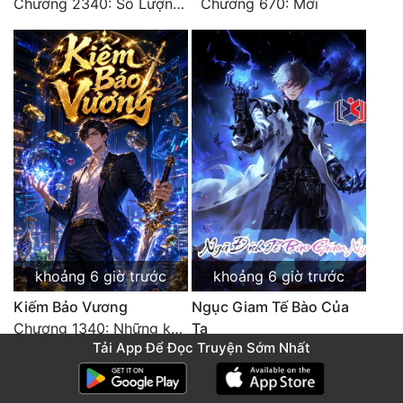
Chương 2340: Số Lượng Bất Túc!
Chương 670: Mời
khoảng 6 giờ trước
khoảng 6 giờ trước
Kiếm Bảo Vương
Ngục Giam Tế Bào Của
Chương 1340: Những kẻ cướp có cánh
Ta
Tải App Để Đọc Truyện Sớm Nhất
Chương 2050 Dính Nhớp