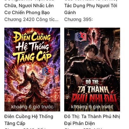
Chữa, Ngươi Nhấc Lên
Tác Dụng Phụ Ngươi Tới
Cơ Chiến Phong Bạo
Gánh
Chương 2420 Công tích vĩ đại!! Cơ Tu Chi Thần?!
Chương 395:
khoảng 6 giờ trước
khoảng 6 giờ trước
Điên Cuồng Hệ Thống
Đô Thị: Ta Thành Phú Nhị
Tăng Cấp
Đại Phản Diện