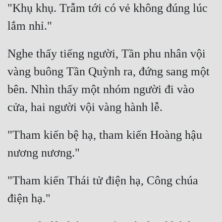
"Khụ khụ. Trẫm tới có vẻ không đúng lúc 
Tu Chân
Tu Tiên
Tội Phạm
Nghe thấy tiếng người, Tần phu nhân vội 
vàng buông Tần Quỳnh ra, đứng sang một 
Vô Địch
bên. Nhìn thấy một nhóm người đi vào 
Võ Hiệp
Võng Du
Xuyên Không
"Tham kiến bệ hạ, tham kiến Hoàng hậu 
Xuyên Nhanh
Xuyên Sách
"Tham kiến Thái tử điện hạ, Công chúa 
Xuyên Thư
Điền Văn