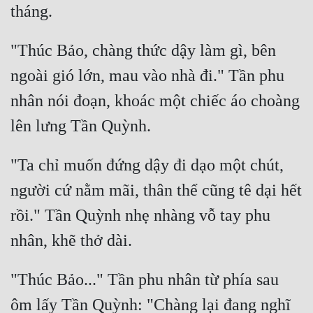
Mưu Mô
"Thúc Bảo, chàng thức dậy làm gì, bên 
Mạt Thế
ngoài gió lớn, mau vào nhà đi." Tần phu 
Mỹ Thực
nhân nói đoạn, khoác một chiếc áo choàng 
Ngôn Tình
Ngược
"Ta chỉ muốn đứng dậy đi dạo một chút, 
Nữ Cường
người cứ nằm mãi, thân thể cũng tê dại hết 
Nữ Phụ
rồi." Tần Quỳnh nhẹ nhàng vỗ tay phu 
Phong Thủy - Tâm Linh
Phương Tây
"Thúc Bảo..." Tần phu nhân từ phía sau 
Phản Phái
ôm lấy Tần Quỳnh: "Chàng lại đang nghĩ 
Quan Trường