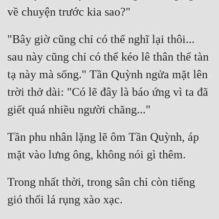
Quân Sự
Sảng Văn
"Bây giờ cũng chỉ có thể nghĩ lại thôi... 
Sắc
sau này cũng chỉ có thể kéo lê thân thể tàn 
tạ này mà sống." Tần Quỳnh ngửa mặt lên 
Sủng
trời thở dài: "Có lẽ đây là báo ứng vì ta đã 
Thanh Xuân
Tiên Hiệp
Tiểu Thuyết
Tần phu nhân lặng lẽ ôm Tần Quỳnh, áp 
Trinh Thám
Triều Đấu
Trong nhất thời, trong sân chỉ còn tiếng 
Trùng Sinh
Trọng Sinh