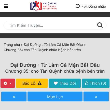
Đăng nhập
Trang
Chủ
Mới
Cập
Nhật
Trang chủ
»
Đại Đường : Từ Làm Cá Mặn Bắt Đầu
»
(current)
Chương 35: cho Tần Quỳnh chữa bệnh bên trên
BXH
Thể Loại
Đại Đường : Từ Làm Cá Mặn Bắt Đầu
Chương 35: cho Tần Quỳnh chữa bệnh bên trên
Tất Cả
Báo Lỗi
Theo Dõi
Thích (
0
)
Truyện Mới Ra
Mục Lục
Hoàn Thành