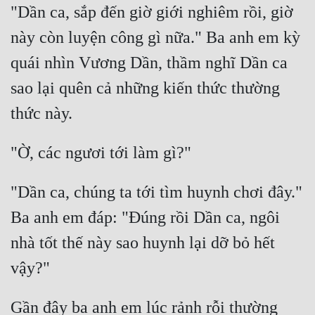
Hài Hước
"Dần ca, sắp đến giờ giới nghiêm rồi, giờ 
Hệ Thống
này còn luyện công gì nữa." Ba anh em kỳ 
quái nhìn Vương Dần, thầm nghĩ Dần ca 
Học Đường
sao lại quên cả những kiến thức thường 
Khoa Huyễn
Khoa Huyễn Không Gian
Kinh Dị
Kiếm Hiệp
"Dần ca, chúng ta tới tìm huynh chơi đây." 
Kỳ Huyễn
Ba anh em đáp: "Đúng rồi Dần ca, ngôi 
Kỳ Ảo
nhà tốt thế này sao huynh lại dỡ bỏ hết 
Linh Dị
Làm Giàu
Gần đây ba anh em lúc rảnh rỗi thường 
Lịch Sử