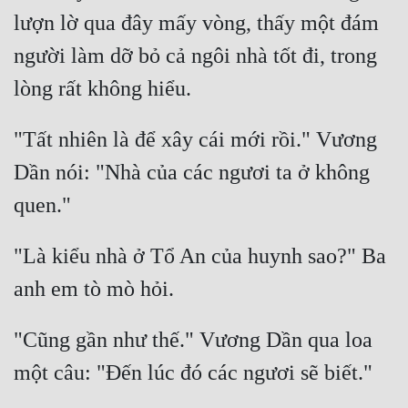
lượn lờ qua đây mấy vòng, thấy một đám 
Mưu Mô
người làm dỡ bỏ cả ngôi nhà tốt đi, trong 
Mạt Thế
Mỹ Thực
"Tất nhiên là để xây cái mới rồi." Vương 
Ngôn Tình
Dần nói: "Nhà của các ngươi ta ở không 
Ngược
Nữ Cường
"Là kiểu nhà ở Tổ An của huynh sao?" Ba 
Nữ Phụ
Phong Thủy - Tâm Linh
Phương Tây
"Cũng gần như thế." Vương Dần qua loa 
Phản Phái
Quan Trường