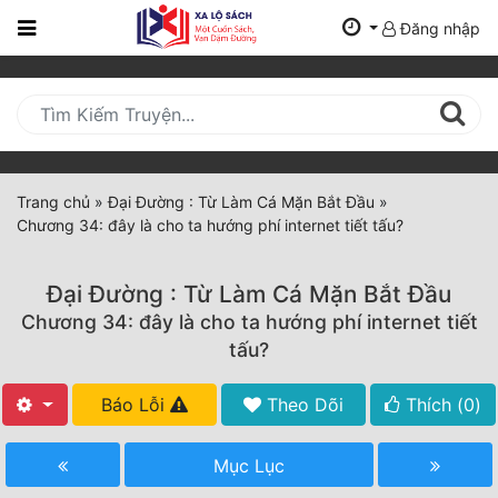
Đăng nhập
Trang
Chủ
Mới
Cập
Nhật
Trang chủ
»
Đại Đường : Từ Làm Cá Mặn Bắt Đầu
»
(current)
Chương 34: đây là cho ta hướng phí internet tiết tấu?
BXH
Thể Loại
Đại Đường : Từ Làm Cá Mặn Bắt Đầu
Chương 34: đây là cho ta hướng phí internet tiết
tấu?
Tất Cả
Báo Lỗi
Theo Dõi
Thích (
0
)
Truyện Mới Ra
Hoàn Thành
Mục Lục