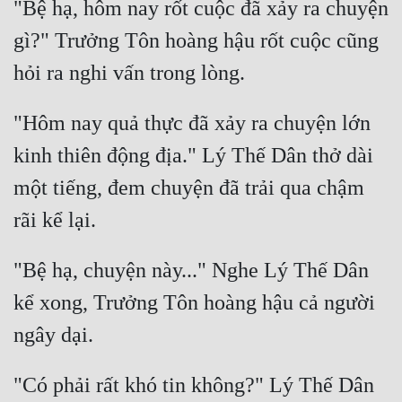
"Bệ hạ, hôm nay rốt cuộc đã xảy ra chuyện 
Đẹp
gì?" Trưởng Tôn hoàng hậu rốt cuộc cũng 
Đẹp Hiệp
"Hôm nay quả thực đã xảy ra chuyện lớn 
Tính Cách Nhân Vật :
kinh thiên động địa." Lý Thế Dân thở dài 
Cơ Trí
một tiếng, đem chuyện đã trải qua chậm 
Sát Phạt Quyết Đoán
Vô Sỉ
Điềm Đạm
"Bệ hạ, chuyện này..." Nghe Lý Thế Dân 
kể xong, Trưởng Tôn hoàng hậu cả người 
"Có phải rất khó tin không?" Lý Thế Dân 