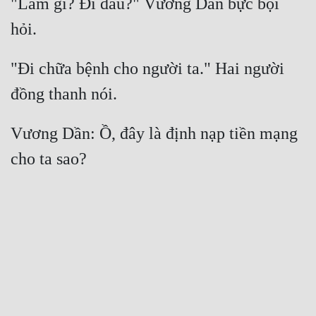
"Làm gì? Đi đâu?" Vương Dần bực bội 
"Đi chữa bệnh cho người ta." Hai người 
Vương Dần: Ồ, đây là định nạp tiền mạng 