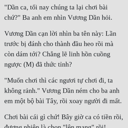
"Dần ca, tối nay chúng ta lại chơi bài 
Tu Chân
Tu Tiên
Tội Phạm
Vương Dần cạn lời nhìn ba tên này: Lần 
Vô Địch
trước bị đánh cho thành đầu heo rồi mà 
Võ Hiệp
còn dám tới? Chẳng lẽ linh hồn cuồng 
Võng Du
Xuyên Không
"Muốn chơi thì các ngươi tự chơi đi, ta 
Xuyên Nhanh
không rảnh." Vương Dần ném cho ba anh 
Xuyên Sách
Xuyên Thư
Chơi bài cái gì chứ! Bây giờ ca có tiền rồi, 
Điền Văn