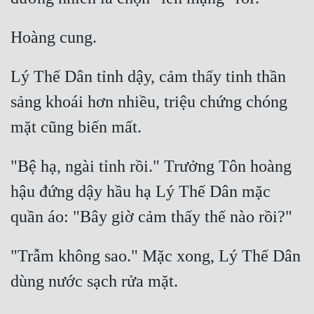
Đô Thị
Đông Phương
Đông Phương Huyền Huyễn
Lý Thế Dân tỉnh dậy, cảm thấy tinh thần 
Đồng Nhân
sảng khoái hơn nhiều, triệu chứng chóng 
Cẩu Đạo Trường Sinh
"Bệ hạ, ngài tỉnh rồi." Trưởng Tôn hoàng 
Ngự Thú
hậu đứng dậy hầu hạ Lý Thế Dân mặc 
Truyện Nam
Truyện Nữ
"Trẫm không sao." Mặc xong, Lý Thế Dân 
Vô Địch Lưu
Xây Dựng Thế Lực
Đam Mỹ