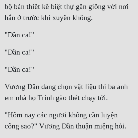
Cổ Đại
bộ bản thiết kế biệt thự gần giống với nơi 
Du Hí
Dã Sử
Dị Giới
Dị Năng
Gia Đấu
Góc Nhìn Nam
Vương Dần đang chọn vật liệu thì ba anh 
Góc Nhìn Nữ
Huyền Huyễn
"Hôm nay các ngươi không cần luyện 
Huyền Nghi
Huyền Ảo