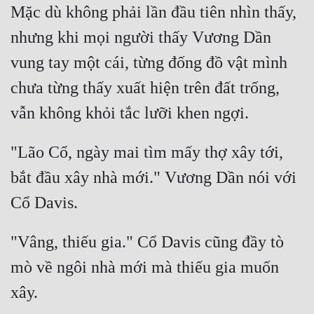
Mặc dù không phải lần đầu tiên nhìn thấy, 
Quân Sự
nhưng khi mọi người thấy Vương Dần 
Sảng Văn
vung tay một cái, từng đống đồ vật mình 
Sắc
chưa từng thấy xuất hiện trên đất trống, 
Sủng
Thanh Xuân
"Lão Cổ, ngày mai tìm mấy thợ xây tới, 
Tiên Hiệp
bắt đầu xây nhà mới." Vương Dần nói với 
Tiểu Thuyết
Trinh Thám
"Vâng, thiếu gia." Cổ Davis cũng đầy tò 
Triều Đấu
mò về ngôi nhà mới mà thiếu gia muốn 
Trùng Sinh
Trọng Sinh