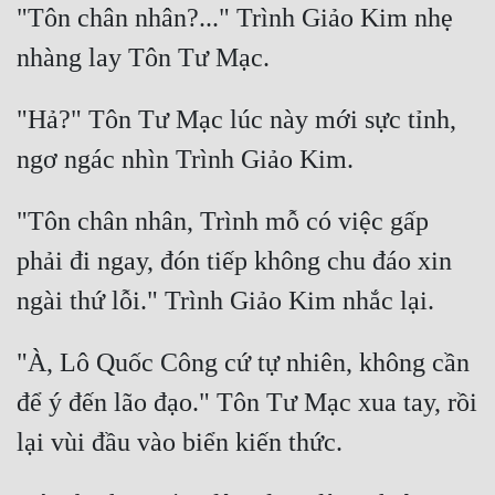
"Tôn chân nhân?..." Trình Giảo Kim nhẹ 
Đẹp
Đẹp Hiệp
"Hả?" Tôn Tư Mạc lúc này mới sực tỉnh, 
Tính Cách Nhân Vật :
Cơ Trí
"Tôn chân nhân, Trình mỗ có việc gấp 
Sát Phạt Quyết Đoán
phải đi ngay, đón tiếp không chu đáo xin 
Vô Sỉ
Điềm Đạm
"À, Lô Quốc Công cứ tự nhiên, không cần 
để ý đến lão đạo." Tôn Tư Mạc xua tay, rồi 