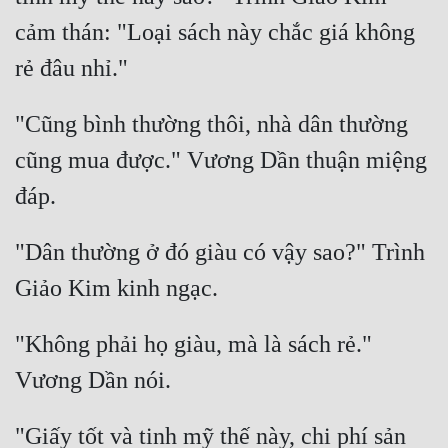
Cổ Đại
cảm thán: "Loại sách này chắc giá không 
Du Hí
Dã Sử
"Cũng bình thường thôi, nhà dân thường 
Dị Giới
cũng mua được." Vương Dần thuận miệng 
Dị Năng
Gia Đấu
"Dân thường ở đó giàu có vậy sao?" Trình 
Góc Nhìn Nam
Góc Nhìn Nữ
Huyền Huyễn
"Không phải họ giàu, mà là sách rẻ." 
Huyền Nghi
Huyền Ảo
"Giấy tốt và tinh mỹ thế này, chi phí sản 