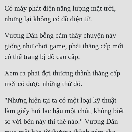
Có máy phát điện năng lượng mặt trời, 
Quân Sự
Sảng Văn
Sắc
Vương Dần bỗng cảm thấy chuyện này 
Sủng
giống như chơi game, phải thăng cấp mới 
Thanh Xuân
Tiên Hiệp
Xem ra phải đợi thương thành thăng cấp 
Tiểu Thuyết
Trinh Thám
"Nhưng hiện tại ta có một loại kỹ thuật 
Triều Đấu
làm giấy hơi lạc hậu một chút, không biết 
Trùng Sinh
so với bên này thì thế nào." Vương Dần 
Trọng Sinh