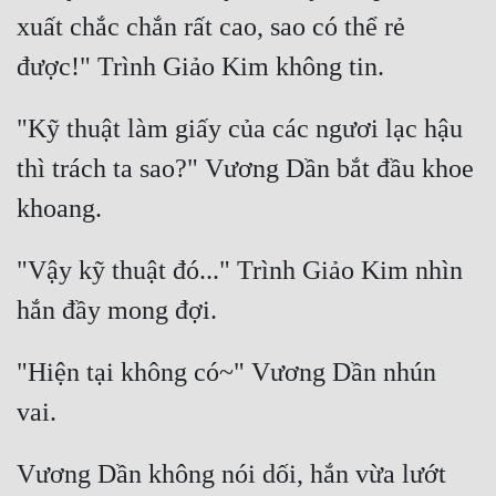
Hài Hước
xuất chắc chắn rất cao, sao có thể rẻ 
Hệ Thống
Học Đường
"Kỹ thuật làm giấy của các ngươi lạc hậu 
Khoa Huyễn
thì trách ta sao?" Vương Dần bắt đầu khoe 
Khoa Huyễn Không Gian
Kinh Dị
"Vậy kỹ thuật đó..." Trình Giảo Kim nhìn 
Kiếm Hiệp
Kỳ Huyễn
Kỳ Ảo
"Hiện tại không có~" Vương Dần nhún 
Linh Dị
Làm Giàu
Vương Dần không nói dối, hắn vừa lướt 
Lịch Sử