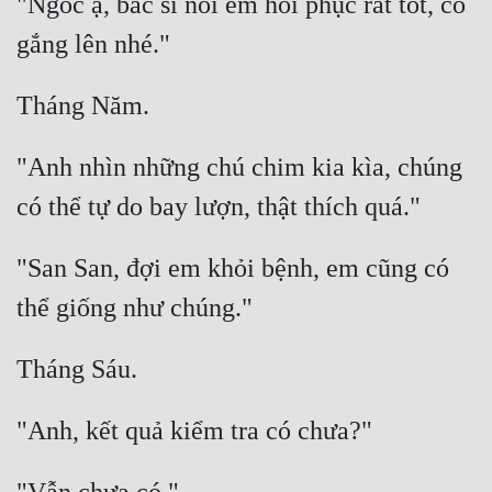
"Ngốc ạ, bác sĩ nói em hồi phục rất tốt, cố 
"Anh nhìn những chú chim kia kìa, chúng 
"San San, đợi em khỏi bệnh, em cũng có 