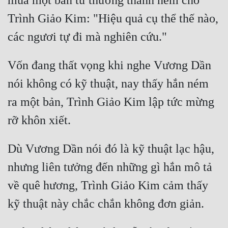
mua một bản từ thương thành ném cho 
Tu Chân
Trình Giảo Kim: "Hiệu quả cụ thể thế nào, 
Tu Tiên
Tội Phạm
Vốn đang thất vọng khi nghe Vương Dần 
Vô Địch
nói không có kỹ thuật, nay thấy hắn ném 
Võ Hiệp
ra một bản, Trình Giảo Kim lập tức mừng 
Võng Du
Xuyên Không
Dù Vương Dần nói đó là kỹ thuật lạc hậu, 
Xuyên Nhanh
nhưng liên tưởng đến những gì hắn mô tả 
Xuyên Sách
về quê hương, Trình Giảo Kim cảm thấy 
Xuyên Thư
Điền Văn