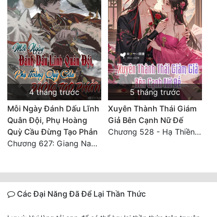
4 tháng trước
5 tháng trước
Mỗi Ngày Đánh Dấu Lĩnh
Xuyên Thành Thái Giám
Quân Đội, Phụ Hoàng
Giả Bên Cạnh Nữ Đế
Quỳ Cầu Đừng Tạo Phản
Chương 528 - Hạ Thiền thiên 1
Chương 627: Giang Nam sáu châu càn khôn định
Các Đại Năng Đã Để Lại Thần Thức