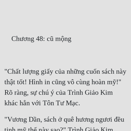
Free
Hậu Cung
Truyện Convert
Truyện Dịch
Truyện Nhập Môn
Truyện ngắn
"Chất lượng giấy của những cuốn sách này 
Xa Lộ Dịch
thật tốt! Hình in cũng vô cùng hoàn mỹ!" 
Rõ ràng, sự chú ý của Trình Giảo Kim 
Cung Đấu
Cạnh Kỹ
"Vương Dần, sách ở quê hương ngươi đều 
Cổ Tiên Hiệp
tinh mỹ thế này sao?" Trình Giảo Kim 