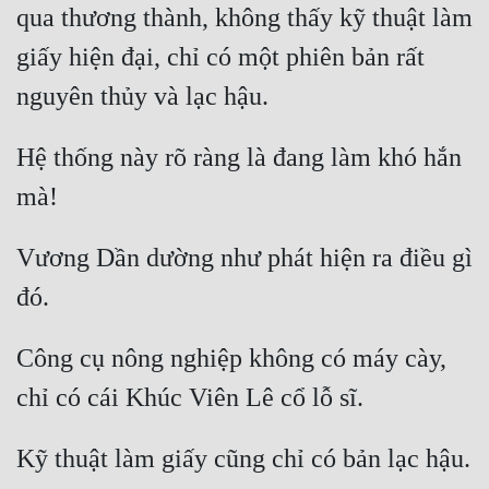
qua thương thành, không thấy kỹ thuật làm 
Mưu Mô
giấy hiện đại, chỉ có một phiên bản rất 
Mạt Thế
Mỹ Thực
Hệ thống này rõ ràng là đang làm khó hắn 
Ngôn Tình
Ngược
Vương Dần dường như phát hiện ra điều gì 
Nữ Cường
Nữ Phụ
Phong Thủy - Tâm Linh
Công cụ nông nghiệp không có máy cày, 
Phương Tây
Phản Phái
Quan Trường