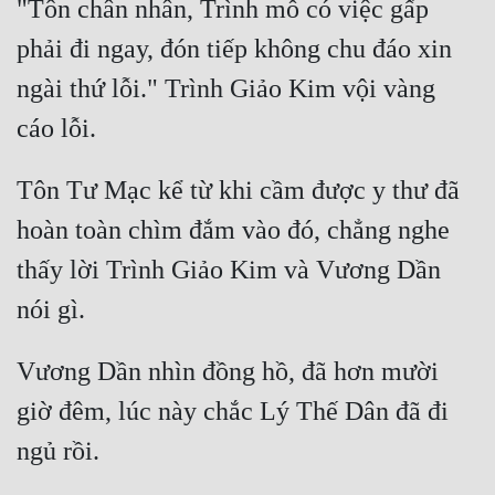
"Tôn chân nhân, Trình mỗ có việc gấp 
Đô Thị
phải đi ngay, đón tiếp không chu đáo xin 
Đông Phương
ngài thứ lỗi." Trình Giảo Kim vội vàng 
Đông Phương Huyền Huyễn
Đồng Nhân
Tôn Tư Mạc kể từ khi cầm được y thư đã 
hoàn toàn chìm đắm vào đó, chẳng nghe 
Cẩu Đạo Trường Sinh
thấy lời Trình Giảo Kim và Vương Dần 
Ngự Thú
Truyện Nam
Truyện Nữ
Vương Dần nhìn đồng hồ, đã hơn mười 
Vô Địch Lưu
giờ đêm, lúc này chắc Lý Thế Dân đã đi 
Xây Dựng Thế Lực
Đam Mỹ