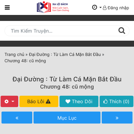
Đăng nhập
Trang
Chủ
Mới
Cập
Nhật
Trang chủ
»
Đại Đường : Từ Làm Cá Mặn Bắt Đầu
»
(current)
Chương 48: cũ mộng
BXH
Thể Loại
Đại Đường : Từ Làm Cá Mặn Bắt Đầu
Chương 48: cũ mộng
Tất Cả
Báo Lỗi
Theo Dõi
Thích (
0
)
Truyện Mới Ra
Mục Lục
Hoàn Thành