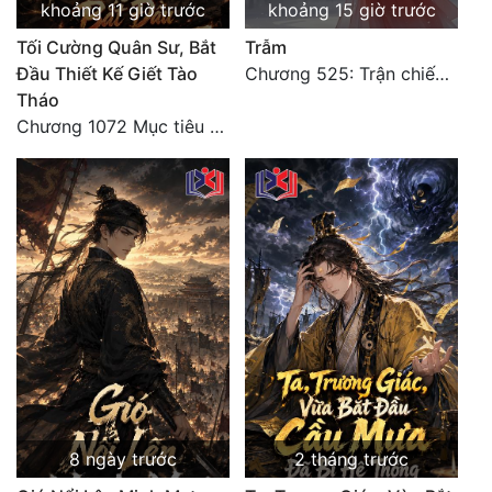
khoảng 11 giờ trước
khoảng 15 giờ trước
Tối Cường Quân Sư, Bắt
Trẫm
Đầu Thiết Kế Giết Tào
Chương 525: Trận chiến tấn công phòng thủ Macao (2)
Tháo
Chương 1072 Mục tiêu của chúng ta là biển sao trời (2/2)
8 ngày trước
2 tháng trước