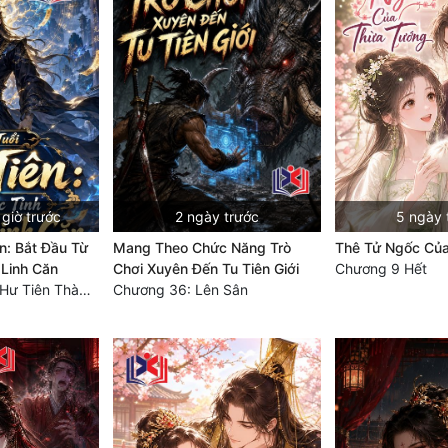
giờ trước
2 ngày trước
5 ngày 
n: Bắt Đầu Từ
Mang Theo Chức Năng Trò
Thê Tử Ngốc Củ
 Linh Căn
Chơi Xuyên Đến Tu Tiên Giới
Chương 9 Hết
Chương 860 Tử Hư Tiên Thành!
Chương 36: Lên Sân