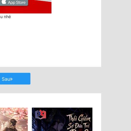
au nhé
Sau