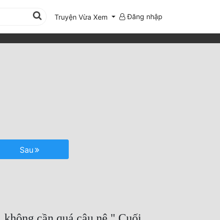
Đăng nhập
Truyện Vừa Xem
Sau
 không cần quá câu nệ." Cuối