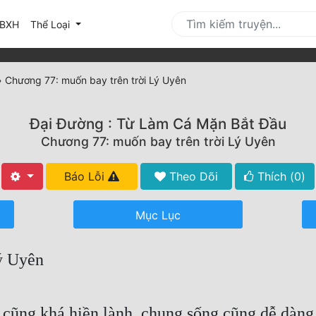
urrent)
BXH
Thể Loại
»
Chương 77: muốn bay trên trời Lý Uyên
Đại Đường : Từ Làm Cá Mặn Bắt Đầu
Chương 77: muốn bay trên trời Lý Uyên
Báo Lỗi
Theo Dõi
Thích (
0
)
Mục Lục
ý Uyên
cũng khá hiền lành, chung sống cũng dễ dàng,