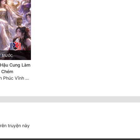
 trước
 Hậu Cung Làm
ị Chém
Chương 20: Hạnh Phúc Vĩnh Hằng (Hết)
trên truyện này