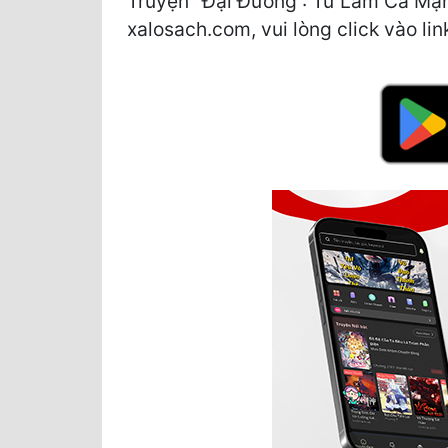
Truyện "Đại Đường : Từ Làm Cá Mặn 
xalosach.com, vui lòng click vào lin