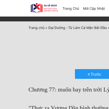
(c
Trang Chủ
Mới Cập Nhật
Trang chủ
»
Đại Đường : Từ Làm Cá Mặn Bắt Đầu
Trước
Chương 77: muốn bay trên trời L
"Thực ra Vương Dần bình thường 