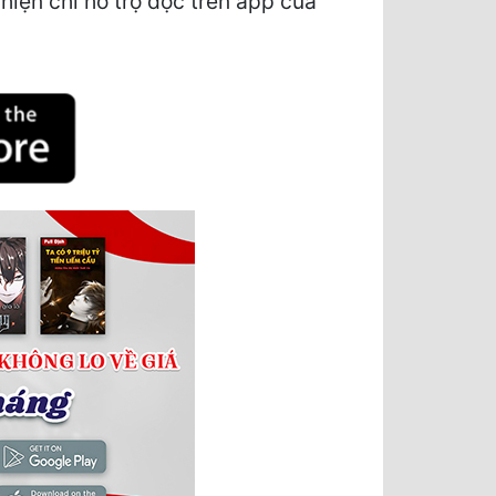
iện chỉ hỗ trợ đọc trên app của