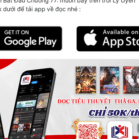
Bắt Đầu Chương 77: muốn bay trên trời Lý Uyên" h
k dưới để tải app về đọc nhé :