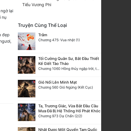
Tiểu Vương Phi
ngờ lại
i nụ
Truyện Cùng Thể Loại
h đẹp
Trẫm
Chương 475: Vua nhặt (1)
 ngươi,
Tối Cường Quân Sư, Bắt Đầu Thiết
Kế Giết Tào Tháo
Chương 1060 Hồng thủy ngập trời, thời khắc tuyệt vọng (2/2)
Gió Nổi Lên Minh Mạt
Chương 560 Gió Ngừng (Kết Cục)
Ta, Trương Giác, Vừa Bắt Đầu Cầu
Mưa Đã Bị Hệ Thống Hố Phát Khóc
Chương 973 Dạ Chẩn (2/2)
Nhặt Được Một Quyển Tam Quốc