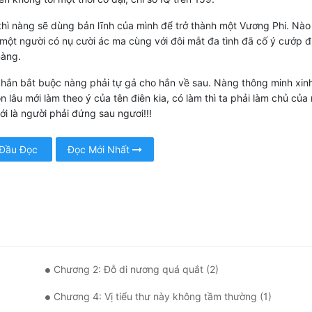
hì nàng sẽ dùng bản lĩnh của mình để trở thành một Vương Phi. Nào 
một người có nụ cười ác ma cùng với đôi mắt đa tình đã cố ý cướp đ
nàng.
 hắn bắt buộc nàng phải tự gả cho hắn về sau. Nàng thông minh xin
òn lâu mới làm theo ý của tên điên kia, có làm thì ta phải làm chủ của
ới là người phải đứng sau ngươi!!!
 Đầu Đọc
Đọc Mới Nhất
Chương 2: Đỗ di nương quá quắt (2)
Chương 4: Vị tiểu thư này không tầm thường (1)