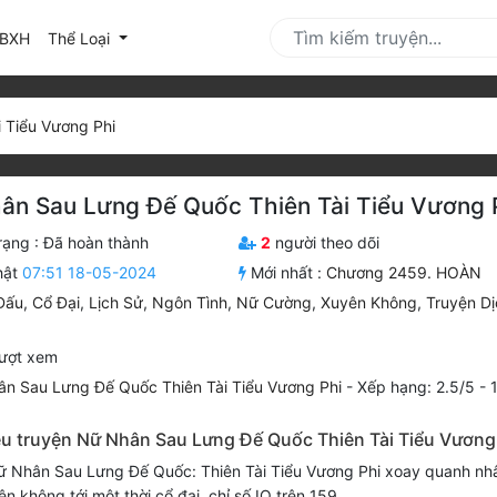
urrent)
BXH
Thể Loại
 Tiểu Vương Phi
ân Sau Lưng Đế Quốc Thiên Tài Tiểu Vương 
rạng :
Đã hoàn thành
2
người theo dõi
hật
07:51 18-05-2024
Mới nhất :
Chương 2459. HOÀN
Đấu
,
Cổ Đại
,
Lịch Sử
,
Ngôn Tình
,
Nữ Cường
,
Xuyên Không
,
Truyện Dị
ượt xem
n Sau Lưng Đế Quốc Thiên Tài Tiểu Vương Phi
-
Xếp hạng:
2.5
/
5
-
iệu truyện Nữ Nhân Sau Lưng Đế Quốc Thiên Tài Tiểu Vương
ữ Nhân Sau Lưng Đế Quốc: Thiên Tài Tiểu Vương Phi xoay quanh nh
ên không tới một thời cổ đại, chỉ số IQ trên 159.