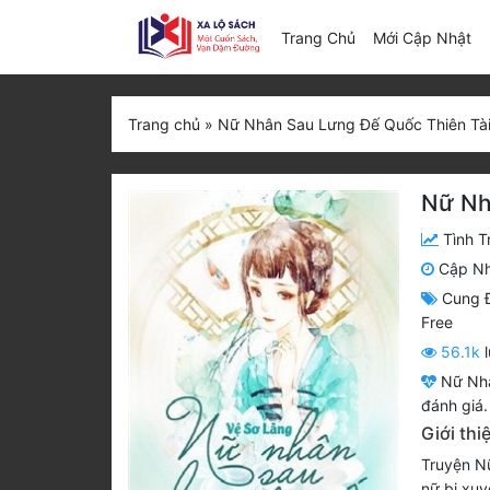
(c
Trang Chủ
Mới Cập Nhật
Trang chủ
»
Nữ Nhân Sau Lưng Đế Quốc Thiên Tài
Nữ Nh
Tình T
Cập N
Cung 
Free
56.1k
l
Nữ Nhâ
đánh giá.
Giới th
Truyện N
nữ bị xuy