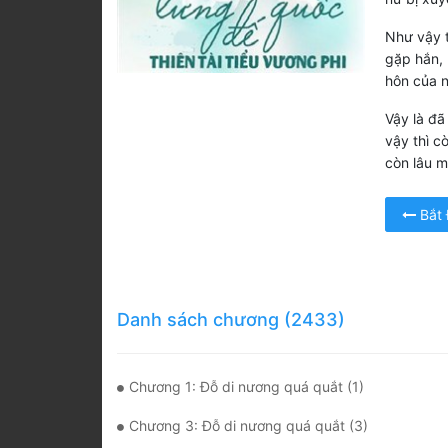
Như vậy t
gặp hắn, 
hôn của 
Vậy là đã
vậy thì c
còn lâu m
Bắt
Danh sách chương (2433)
Chương 1: Đỗ di nương quá quắt (1)
Chương 3: Đỗ di nương quá quắt (3)