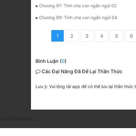
Chương 97: Tình cha con ngắn ngủi 02
Chương 99: Tình cha con ngắn ngủi 04
1
2
3
4
5
6
Bình Luận (
0
)
Các Đại Năng Đã Để Lại Thần Thức
Lưu ý: Vui lòng tải app để có thể lưu lại thần thức 
XX_LISTEMO_XX