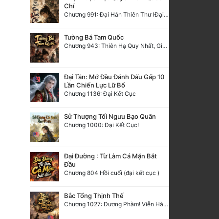
Chí
Chương 991: Đại Hán Thiên Thư (Đại Kết Cục)
Tường Bá Tam Quốc
Chương 943: Thiên Hạ Quy Nhất, Giấc Mộng Nam Kha [HẾT]
Đại Tần: Mở Đầu Đánh Dấu Gấp 10
Lần Chiến Lực Lữ Bố
Chương 1136: Đại Kết Cục
Sử Thượng Tối Ngưu Bạo Quân
Chương 1000: Đại Kết Cục!
Đại Đường : Từ Làm Cá Mặn Bắt
Đầu
Chương 804 Hồi cuối (đại kết cục )
Bắc Tống Thịnh Thế
Chương 1027: Dương Phàm! Viễn Hàng!