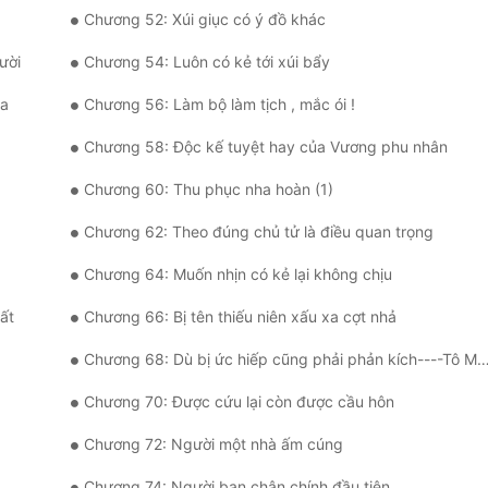
Chương 52: Xúi giục có ý đồ khác
ười
Chương 54: Luôn có kẻ tới xúi bẩy
ra
Chương 56: Làm bộ làm tịch , mắc ói !
Chương 58: Độc kế tuyệt hay của Vương phu nhân
Chương 60: Thu phục nha hoàn (1)
Chương 62: Theo đúng chủ tử là điều quan trọng
Chương 64: Muốn nhịn có kẻ lại không chịu
ất
Chương 66: Bị tên thiếu niên xấu xa cợt nhả
Chương 68: Dù bị ức hiếp cũng phải phản kích----Tô Mạt lần đầu…
Chương 70: Được cứu lại còn được cầu hôn
Chương 72: Người một nhà ấm cúng
Chương 74: Người bạn chân chính đầu tiên