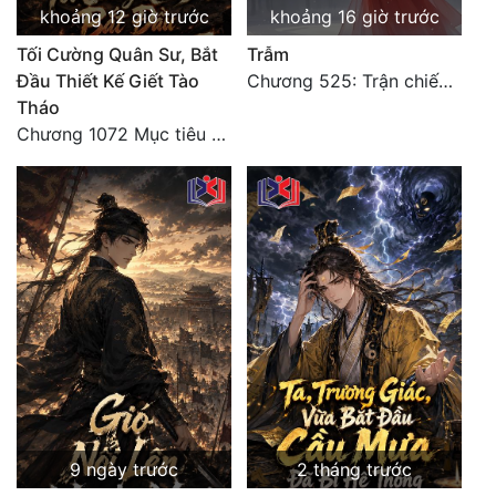
khoảng 12 giờ trước
khoảng 16 giờ trước
Quân Sự
Tối Cường Quân Sư, Bắt
Trẫm
Sảng Văn
Đầu Thiết Kế Giết Tào
Chương 525: Trận chiến tấn công phòng thủ Macao (2)
Tháo
Sắc
Chương 1072 Mục tiêu của chúng ta là biển sao trời (2/2)
Sủng
Thanh Xuân
Tiên Hiệp
Tiểu Thuyết
Trinh Thám
Triều Đấu
Trùng Sinh
9 ngày trước
2 tháng trước
Trọng Sinh