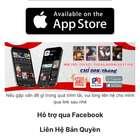
Hài Hước
Hệ Thống
Học Đường
Khoa Huyễn
Khoa Huyễn Không Gian
Kinh Dị
Kiếm Hiệp
Kỳ Huyễn
Nếu gặp vấn đề gì trong quá trình tải, vui lòng liên hệ cho mình
qua link sau nhé
Kỳ Ảo
Hỗ trợ qua Facebook
Linh Dị
Làm Giàu
Liên Hệ Bản Quyền
Lịch Sử