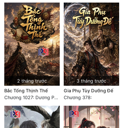
Đẹp
Đẹp Hiệp
Tính Cách Nhân Vật :
Cơ Trí
Sát Phạt Quyết Đoán
Vô Sỉ
2 tháng trước
3 tháng trước
Điềm Đạm
Bắc Tống Thịnh Thế
Gia Phụ Tùy Dưỡng Đế
Chương 1027: Dương Phàm! Viễn Hàng!
Chương 378: