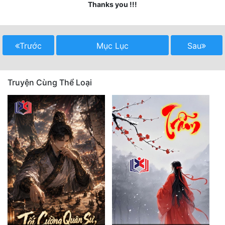
Thanks you !!!
Mưu Mô
Mạt Thế
Trước
Mục Lục
Sau
Mỹ Thực
Ngôn Tình
Truyện Cùng Thể Loại
Ngược
Nữ Cường
Nữ Phụ
Phong Thủy - Tâm Linh
Phương Tây
Phản Phái
Quan Trường