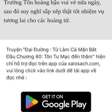
Trưởng Tôn hoàng hậu vui vẻ nửa ngày,
Cổ Đại
sau đó suy nghĩ sắp xếp thật tốt nhiệm vụ
Du Hí
tương lai cho các hoàng tử.
Dã Sử
Dị Giới
Dị Năng
Truyện "Đại Đường : Từ Làm Cá Mặn Bắt
Gia Đấu
Đầu Chương 80: Tôn Tư Mạc đến thăm" hiện
chỉ hỗ trợ đọc trên app của xalosach.com,
Góc Nhìn Nam
vui lòng click vào link dưới để tải app về
Góc Nhìn Nữ
đọc nhé :
Huyền Huyễn
Huyền Nghi
Huyền Ảo