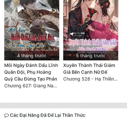
4 tháng trước
5 tháng trước
Mỗi Ngày Đánh Dấu Lĩnh
Xuyên Thành Thái Giám
Quân Đội, Phụ Hoàng
Giả Bên Cạnh Nữ Đế
Quỳ Cầu Đừng Tạo Phản
Chương 528 - Hạ Thiền thiên 1
Chương 627: Giang Nam sáu châu càn khôn định
Các Đại Năng Đã Để Lại Thần Thức