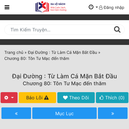
Đăng nhập
Trang
Chủ
Mới
Cập
Nhật
Trang chủ
»
Đại Đường : Từ Làm Cá Mặn Bắt Đầu
»
(current)
Chương 80: Tôn Tư Mạc đến thăm
BXH
Thể Loại
Đại Đường : Từ Làm Cá Mặn Bắt Đầu
Chương 80: Tôn Tư Mạc đến thăm
Tất Cả
Báo Lỗi
Theo Dõi
Thích (
0
)
Truyện Mới Ra
Mục Lục
Hoàn Thành