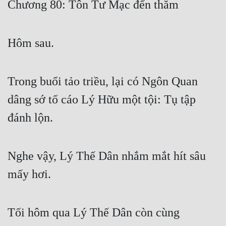
Chương 80: Tôn Tư Mạc đến thăm
Free
Hậu Cung
Hôm sau.
Truyện Convert
Truyện Dịch
Trong buổi tảo triều, lại có Ngôn Quan
Truyện Nhập Môn
dâng sớ tố cáo Lý Hữu một tội: Tụ tập
đánh lộn.
Truyện ngắn
Xa Lộ Dịch
Nghe vậy, Lý Thế Dân nhắm mắt hít sâu
mấy hơi.
Cung Đấu
Cạnh Kỹ
Tối hôm qua Lý Thế Dân còn cùng
Cổ Tiên Hiệp