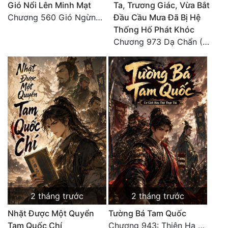
Gió Nổi Lên Minh Mạt
Ta, Trương Giác, Vừa Bắt
Tu Chân
Chương 560 Gió Ngừng (Kết Cục)
Đầu Cầu Mưa Đã Bị Hệ
Thống Hố Phát Khóc
Tu Tiên
Chương 973 Dạ Chẩn (2/2)
Tội Phạm
Vô Địch
Võ Hiệp
Võng Du
Xuyên Không
Xuyên Nhanh
Xuyên Sách
Xuyên Thư
2 tháng trước
2 tháng trước
Nhặt Được Một Quyển
Tường Bá Tam Quốc
Điền Văn
Tam Quốc Chí
Chương 943: Thiên Hạ Quy Nhất, Giấc Mộng Nam Kha [HẾT]