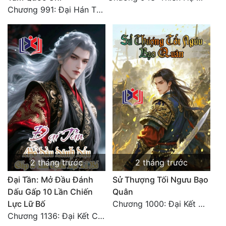
Đô Thị
Chương 991: Đại Hán Thiên Thư (Đại Kết Cục)
Đông Phương
Đông Phương Huyền Huyễn
Đồng Nhân
Cẩu Đạo Trường Sinh
Ngự Thú
Truyện Nam
2 tháng trước
2 tháng trước
Truyện Nữ
Đại Tần: Mở Đầu Đánh
Sử Thượng Tối Ngưu Bạo
Vô Địch Lưu
Dấu Gấp 10 Lần Chiến
Quân
Lực Lữ Bố
Chương 1000: Đại Kết Cục!
Xây Dựng Thế Lực
Chương 1136: Đại Kết Cục
Đam Mỹ