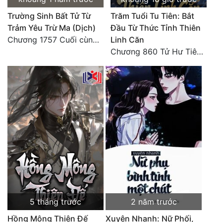
Tu Chân
Trường Sinh Bất Tử Từ
Trăm Tuổi Tu Tiên: Bắt
Trảm Yêu Trừ Ma (Dịch)
Đầu Từ Thức Tỉnh Thiên
Tu Tiên
Chương 1757 Cuối cùng được bình tĩnh (hết)
Linh Căn
Tội Phạm
Chương 860 Tử Hư Tiên Thành!
Vô Địch
Võ Hiệp
Võng Du
Xuyên Không
Xuyên Nhanh
Xuyên Sách
Xuyên Thư
5 tháng trước
2 năm trước
Điền Văn
Hồng Mông Thiên Đế
Xuyên Nhanh: Nữ Phối,