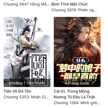
Đô Thị
Chương 5647 Hồng Mông Thiên Đế (HẾT)
Bình Tĩnh Một Chút
Chương 5819: Phiên ngoại: Trở lại STARS [HẾT]
Đông Phương
Đông Phương Huyền Huyễn
Đồng Nhân
Cẩu Đạo Trường Sinh
Ngự Thú
Truyện Nam
Truyện Nữ
khoảng 1 năm trước
4 tháng trước
Vô Địch Lưu
Tiên Võ Đế Tôn
Cái Gì, Trong Mộng
Chương 5353: Nhân Gian Đạo (Đại kết cục) (2)
Nương Tử Đều Là Thật
Xây Dựng Thế Lực
Chương 1384: Minh giới cực độc
Đam Mỹ