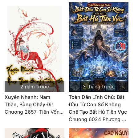
Đẹp
Đẹp Hiệp
Tính Cách Nhân Vật :
Cơ Trí
Sát Phạt Quyết Đoán
Vô Sỉ
2 năm trước
3 tháng trước
Điềm Đạm
Xuyên Nhanh: Nam
Toàn Dân Lĩnh Chủ: Bắt
Thần, Bùng Cháy Đi!
Đầu Từ Con Số Không
Chương 2657: Tiên Vốn Vô Lương (15). HẾT.
Chế Tạo Bất Hủ Tiên Vực
Chương 6024 Phượng Tổ giúp ta! Mở lại luân hồi!