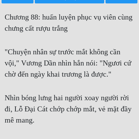
Free
Chương 88: huấn luyện phục vụ viên cùng
Hậu Cung
chưng cất rượu trắng
Truyện Convert
Truyện Dịch
"Chuyện nhân sự trước mắt không cần
Truyện Nhập Môn
vội," Vương Dần nhìn hắn nói: "Ngươi cứ
Truyện ngắn
chờ đến ngày khai trương là được."
Xa Lộ Dịch
Nhìn bóng lưng hai người xoay người rời
Cung Đấu
đi, Lỗ Đại Cát chớp chớp mắt, vẻ mặt đầy
Cạnh Kỹ
mê mang.
Cổ Tiên Hiệp