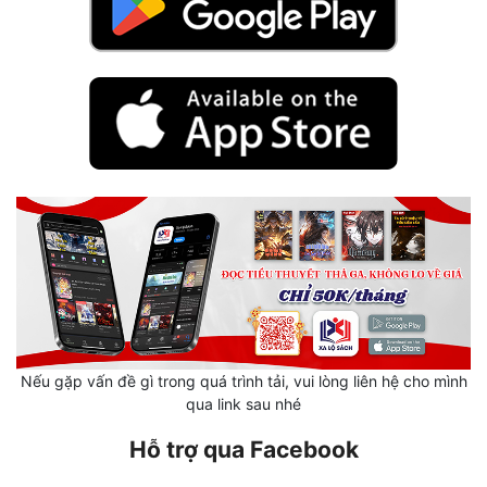
Hài Hước
Hệ Thống
Học Đường
Khoa Huyễn
Khoa Huyễn Không Gian
Kinh Dị
Kiếm Hiệp
Kỳ Huyễn
Kỳ Ảo
Nếu gặp vấn đề gì trong quá trình tải, vui lòng liên hệ cho mình
Linh Dị
qua link sau nhé
Làm Giàu
Hỗ trợ qua Facebook
Lịch Sử