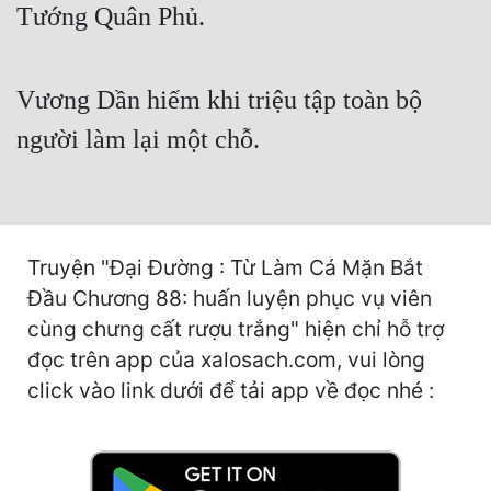
Tướng Quân Phủ.
Cổ Đại
Du Hí
Vương Dần hiếm khi triệu tập toàn bộ
Dã Sử
người làm lại một chỗ.
Dị Giới
Dị Năng
Gia Đấu
Truyện "Đại Đường : Từ Làm Cá Mặn Bắt
Góc Nhìn Nam
Đầu Chương 88: huấn luyện phục vụ viên
Góc Nhìn Nữ
cùng chưng cất rượu trắng" hiện chỉ hỗ trợ
đọc trên app của xalosach.com, vui lòng
Huyền Huyễn
click vào link dưới để tải app về đọc nhé :
Huyền Nghi
Huyền Ảo