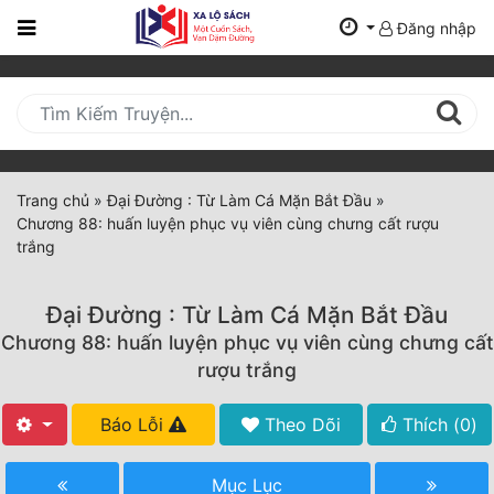
Đăng nhập
Trang
Chủ
Mới
Cập
Nhật
Trang chủ
»
Đại Đường : Từ Làm Cá Mặn Bắt Đầu
»
(current)
Chương 88: huấn luyện phục vụ viên cùng chưng cất rượu
BXH
trắng
Thể Loại
Đại Đường : Từ Làm Cá Mặn Bắt Đầu
Chương 88: huấn luyện phục vụ viên cùng chưng cất
Tất Cả
rượu trắng
Truyện Mới Ra
Báo Lỗi
Theo Dõi
Thích (
0
)
Hoàn Thành
Mục Lục