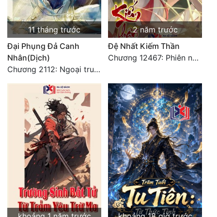
Quân Sự
11 tháng trước
2 năm trước
Sảng Văn
Đại Phụng Đả Canh
Đệ Nhất Kiếm Thần
Sắc
Nhân(Dịch)
Chương 12467: Phiên ngoại 20: Sinh nhật vui vẻ - Hoàn
Chương 2112: Ngoại truyện 3 - Tiệc mừng công
Sủng
Thanh Xuân
Tiên Hiệp
Tiểu Thuyết
Trinh Thám
Triều Đấu
Trùng Sinh
Trọng Sinh
khoảng 1 năm trước
khoảng 18 giờ trước