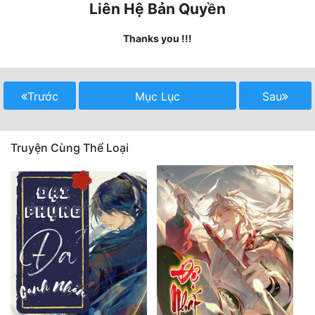
Liên Hệ Bản Quyền
Mưu Mô
Thanks you !!!
Mạt Thế
Mỹ Thực
Trước
Mục Lục
Sau
Ngôn Tình
Ngược
Truyện Cùng Thể Loại
Nữ Cường
Nữ Phụ
Phong Thủy - Tâm Linh
Phương Tây
Phản Phái
Quan Trường