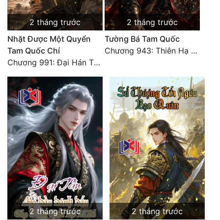
Đô Thị
2 tháng trước
2 tháng trước
Đông Phương
Nhặt Được Một Quyển
Tường Bá Tam Quốc
Đông Phương Huyền Huyễn
Tam Quốc Chí
Chương 943: Thiên Hạ Quy Nhất, Giấc Mộng Nam Kha [HẾT]
Chương 991: Đại Hán Thiên Thư (Đại Kết Cục)
Đồng Nhân
Cẩu Đạo Trường Sinh
Ngự Thú
Truyện Nam
Truyện Nữ
Vô Địch Lưu
Xây Dựng Thế Lực
2 tháng trước
2 tháng trước
Đam Mỹ