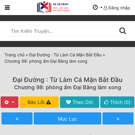
Đăng nhập
Trang
Chủ
Mới
Cập
Nhật
Trang chủ
»
Đại Đường : Từ Làm Cá Mặn Bắt Đầu
»
(current)
Chương 98: phòng ấm Đại Bằng làm xong
BXH
Thể Loại
Đại Đường : Từ Làm Cá Mặn Bắt Đầu
Chương 98: phòng ấm Đại Bằng làm xong
Tất Cả
Báo Lỗi
Theo Dõi
Thích (
0
)
Truyện Mới Ra
Mục Lục
Hoàn Thành