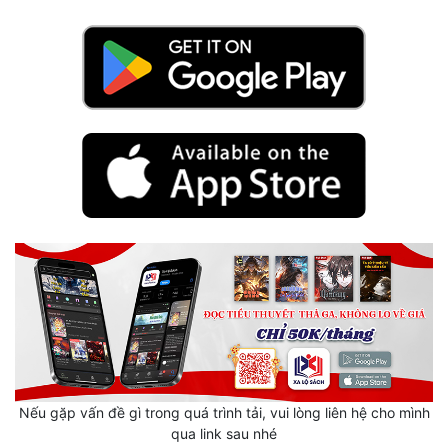
Hài Hước
Hệ Thống
Học Đường
Khoa Huyễn
Khoa Huyễn Không Gian
Kinh Dị
Kiếm Hiệp
Kỳ Huyễn
Kỳ Ảo
Linh Dị
Làm Giàu
Nếu gặp vấn đề gì trong quá trình tải, vui lòng liên hệ cho mình
qua link sau nhé
Lịch Sử