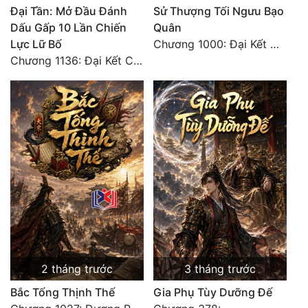
Đại Tần: Mở Đầu Đánh
Sử Thượng Tối Ngưu Bạo
Dấu Gấp 10 Lần Chiến
Quân
Đẹp
Lực Lữ Bố
Chương 1000: Đại Kết Cục!
Đẹp Hiệp
Chương 1136: Đại Kết Cục
Tính Cách Nhân Vật :
Cơ Trí
Sát Phạt Quyết Đoán
Vô Sỉ
Điềm Đạm
2 tháng trước
3 tháng trước
Bắc Tống Thịnh Thế
Gia Phụ Tùy Dưỡng Đế