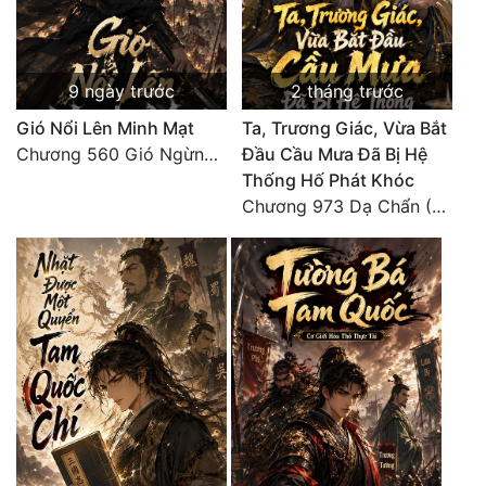
Tu Chân
Tu Tiên
9 ngày trước
2 tháng trước
Tội Phạm
Gió Nổi Lên Minh Mạt
Ta, Trương Giác, Vừa Bắt
Chương 560 Gió Ngừng (Kết Cục)
Đầu Cầu Mưa Đã Bị Hệ
Vô Địch
Thống Hố Phát Khóc
Võ Hiệp
Chương 973 Dạ Chẩn (2/2)
Võng Du
Xuyên Không
Xuyên Nhanh
Xuyên Sách
Xuyên Thư
Điền Văn