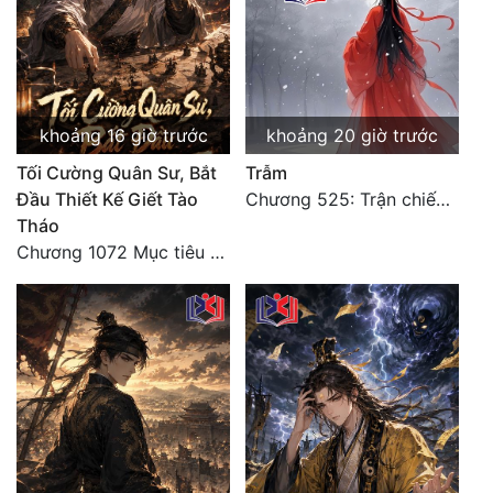
Quân Sự
Sảng Văn
Sắc
khoảng 16 giờ trước
khoảng 20 giờ trước
Sủng
Tối Cường Quân Sư, Bắt
Trẫm
Đầu Thiết Kế Giết Tào
Chương 525: Trận chiến tấn công phòng thủ Macao (2)
Thanh Xuân
Tháo
Chương 1072 Mục tiêu của chúng ta là biển sao trời (2/2)
Tiên Hiệp
Tiểu Thuyết
Trinh Thám
Triều Đấu
Trùng Sinh
Trọng Sinh