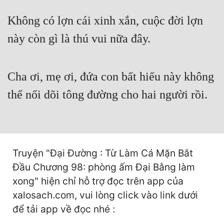
Cổ Đại
Không có lợn cái xinh xắn, cuộc đời lợn
Du Hí
này còn gì là thú vui nữa đây.
Dã Sử
Dị Giới
Cha ơi, mẹ ơi, đứa con bất hiếu này không
Dị Năng
thể nối dõi tông đường cho hai người rồi.
Gia Đấu
Góc Nhìn Nam
Góc Nhìn Nữ
Truyện "Đại Đường : Từ Làm Cá Mặn Bắt
Đầu Chương 98: phòng ấm Đại Bằng làm
Huyền Huyễn
xong" hiện chỉ hỗ trợ đọc trên app của
Huyền Nghi
xalosach.com, vui lòng click vào link dưới
Huyền Ảo
để tải app về đọc nhé :