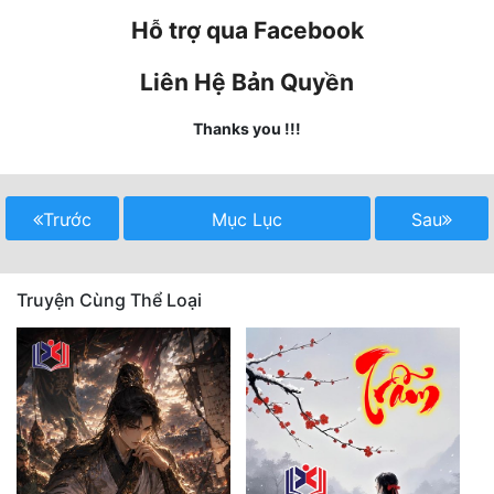
Hỗ trợ qua Facebook
Mưu Mô
Liên Hệ Bản Quyền
Mạt Thế
Thanks you !!!
Mỹ Thực
Ngôn Tình
Trước
Mục Lục
Sau
Ngược
Nữ Cường
Truyện Cùng Thể Loại
Nữ Phụ
Phong Thủy - Tâm Linh
Phương Tây
Phản Phái
Quan Trường