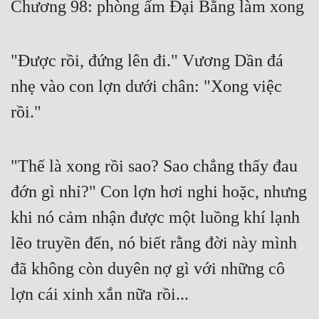
Chương 98: phòng ấm Đại Bằng làm xong
Free
Hậu Cung
"Được rồi, đứng lên đi." Vương Dần đá
Truyện Convert
nhẹ vào con lợn dưới chân: "Xong việc
Truyện Dịch
rồi."
Truyện Nhập Môn
"Thế là xong rồi sao? Sao chẳng thấy đau
Truyện ngắn
đớn gì nhỉ?" Con lợn hơi nghi hoặc, nhưng
Xa Lộ Dịch
khi nó cảm nhận được một luồng khí lạnh
lẽo truyền đến, nó biết rằng đời này mình
Cung Đấu
đã không còn duyên nợ gì với những cô
Cạnh Kỹ
lợn cái xinh xắn nữa rồi...
Cổ Tiên Hiệp