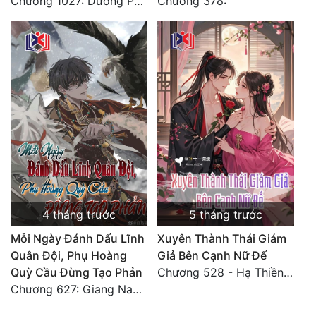
Chương 1027: Dương Phàm! Viễn Hàng!
Chương 378:
4 tháng trước
5 tháng trước
Mỗi Ngày Đánh Dấu Lĩnh
Xuyên Thành Thái Giám
Quân Đội, Phụ Hoàng
Giả Bên Cạnh Nữ Đế
Quỳ Cầu Đừng Tạo Phản
Chương 528 - Hạ Thiền thiên 1
Chương 627: Giang Nam sáu châu càn khôn định