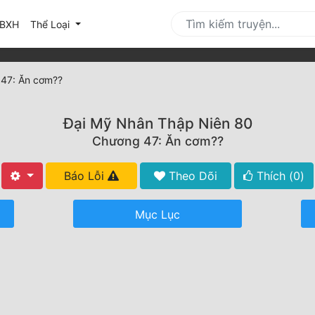
urrent)
BXH
Thể Loại
47: Ăn cơm??
Đại Mỹ Nhân Thập Niên 80
Chương 47: Ăn cơm??
Báo Lỗi
Theo Dõi
Thích (
0
)
Mục Lục