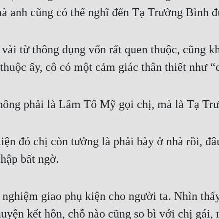
mà anh cũng có thể nghĩ đến Tạ Trường Bình đ
 vài từ thông dụng vốn rất quen thuộc, cũng k
 thuộc ấy, cô có một cảm giác thân thiết như “
hông phải là Lâm Tố Mỹ gọi chị, mà là Tạ Tr
ện đó chị còn tưởng là phải bày ở nhà rồi, đâu
hập bất ngờ.
 nghiệm giao phụ kiện cho người ta. Nhìn thấy 
huyện kết hôn, chỗ nào cũng so bì với chị gái,