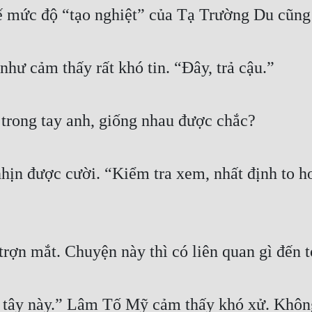
hế mức độ “tạo nghiệt” của Tạ Trường Du cũng 
hư cảm thấy rất khó tin. “Đây, trả cậu.”
trong tay anh, giống nhau được chắc?
ịn được cười. “Kiểm tra xem, nhất định to hơ
n mắt. Chuyện này thì có liên quan gì đến t
i tây này.” Lâm Tố Mỹ cảm thấy khó xử. Không