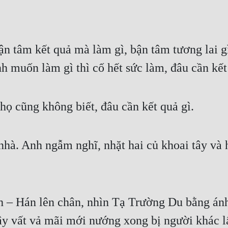
n tâm kết quả mà làm gì, bận tâm tương lai gì
nh muốn làm gì thì cố hết sức làm, đâu cần kết
họ cũng không biết, đâu cần kết quả gì.
hà. Anh ngẫm nghĩ, nhặt hai củ khoai tây và ha
– Hán lên chân, nhìn Tạ Trường Du bằng ánh m
ây vất vả mãi mới nướng xong bị người khác lấ