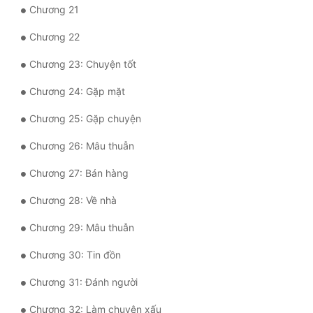
Chương 21
Quân Sự
Chương 22
Sảng Văn
Chương 23: Chuyện tốt
Sắc
Chương 24: Gặp mặt
Sủng
Chương 25: Gặp chuyện
Thanh Xuân
Chương 26: Mâu thuẫn
Tiên Hiệp
Chương 27: Bán hàng
Tiểu Thuyết
Chương 28: Về nhà
Trinh Thám
Chương 29: Mâu thuẫn
Triều Đấu
Chương 30: Tin đồn
Trùng Sinh
Chương 31: Đánh người
Trọng Sinh
Chương 32: Làm chuyện xấu