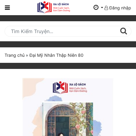
Đăng nhập
Trang
Chủ
Mới
Cập
Nhật
Trang chủ
»
Đại Mỹ Nhân Thập Niên 80
(current)
BXH
Thể Loại
Tất Cả
Truyện Mới Ra
Hoàn Thành