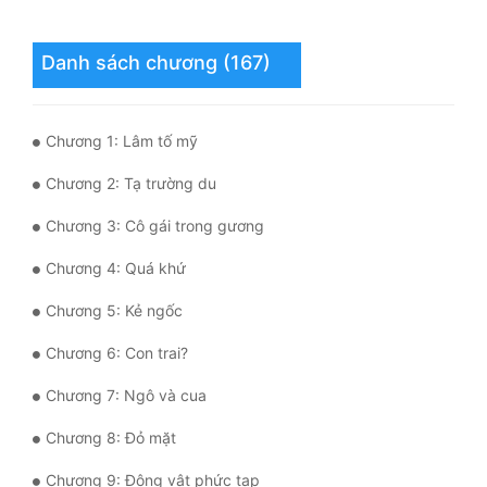
Hài Hước
Hệ Thống
Danh sách chương (167)
Học Đường
Khoa Huyễn
Chương 1: Lâm tố mỹ
Khoa Huyễn Không Gian
Chương 2: Tạ trường du
Kinh Dị
Chương 3: Cô gái trong gương
Kiếm Hiệp
Chương 4: Quá khứ
Chương 5: Kẻ ngốc
Kỳ Huyễn
Chương 6: Con trai?
Kỳ Ảo
Chương 7: Ngô và cua
Linh Dị
Chương 8: Đỏ mặt
Làm Giàu
Chương 9: Động vật phức tạp
Lịch Sử