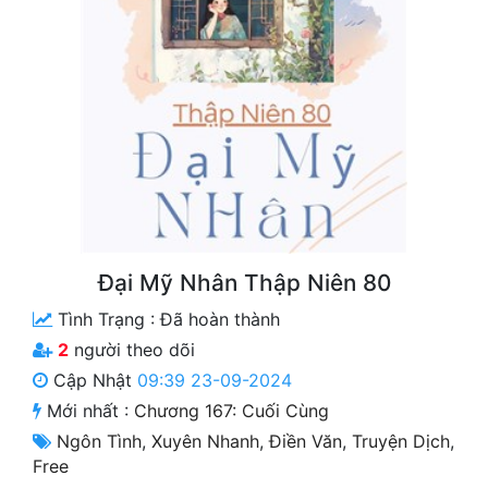
Free
Hậu Cung
Truyện Convert
Truyện Dịch
Truyện Nhập Môn
Truyện ngắn
Đại Mỹ Nhân Thập Niên 80
Xa Lộ Dịch
Tình Trạng :
Đã hoàn thành
2
người theo dõi
Cung Đấu
Cập Nhật
09:39 23-09-2024
Mới nhất :
Chương 167: Cuối Cùng
Cạnh Kỹ
Ngôn Tình
,
Xuyên Nhanh
,
Điền Văn
,
Truyện Dịch
,
Cổ Tiên Hiệp
Free