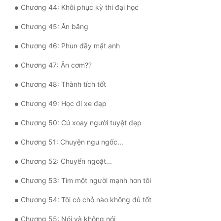
Đô Thị
Chương 44: Khôi phục kỳ thi đại học
Chương 45: Ăn băng
Đông Phương
Chương 46: Phun đầy mặt anh
Đông Phương Huyền Huyễn
Chương 47: Ăn cơm??
Đồng Nhân
Chương 48: Thành tích tốt
Cẩu Đạo Trường Sinh
Chương 49: Học đi xe đạp
Ngự Thú
Chương 50: Cú xoay người tuyệt đẹp
Truyện Nam
Chương 51: Chuyện ngu ngốc...
Chương 52: Chuyển ngoặt...
Truyện Nữ
Chương 53: Tìm một người mạnh hơn tôi
Vô Địch Lưu
Chương 54: Tôi có chỗ nào không đủ tốt
Xây Dựng Thế Lực
Chương 55: Nói và không nói
Đam Mỹ