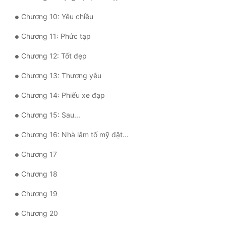
Chương 10: Yêu chiều
Mưu Mô
Chương 11: Phức tạp
Mạt Thế
Chương 12: Tốt đẹp
Mỹ Thực
Chương 13: Thương yêu
Ngôn Tình
Chương 14: Phiếu xe đạp
Ngược
Chương 15: Sau...
Nữ Cường
Chương 16: Nhà lâm tố mỹ đặt...
Nữ Phụ
Chương 17
Phong Thủy - Tâm Linh
Chương 18
Phương Tây
Chương 19
Phản Phái
Chương 20
Quan Trường