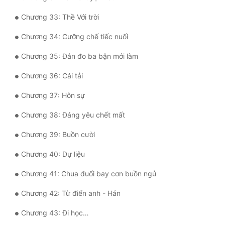
Tu Chân
Chương 33: Thề Với trời
Tu Tiên
Chương 34: Cưỡng chế tiếc nuối
Tội Phạm
Chương 35: Đắn đo ba bận mới làm
Vô Địch
Chương 36: Cái tải
Võ Hiệp
Chương 37: Hôn sự
Võng Du
Chương 38: Đáng yêu chết mất
Xuyên Không
Chương 39: Buồn cười
Xuyên Nhanh
Chương 40: Dự liệu
Xuyên Sách
Chương 41: Chua đuổi bay cơn buồn ngủ
Xuyên Thư
Chương 42: Từ điển anh - Hán
Điền Văn
Chương 43: Đi học…