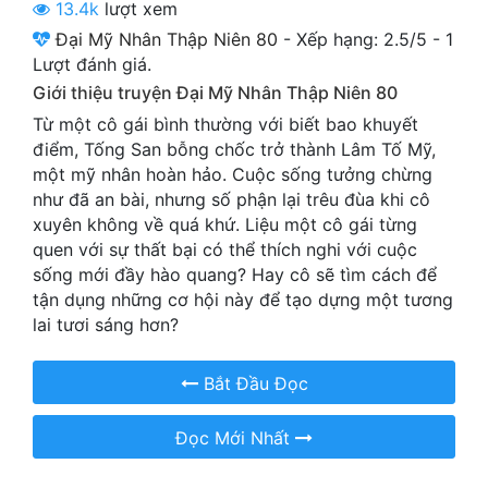
13.4k
lượt xem
Cổ Đại
Đại Mỹ Nhân Thập Niên 80
-
Xếp hạng:
2.5
/
5
-
1
Du Hí
Lượt đánh giá.
Giới thiệu truyện Đại Mỹ Nhân Thập Niên 80
Dã Sử
Từ một cô gái bình thường với biết bao khuyết
Dị Giới
điểm, Tống San bỗng chốc trở thành Lâm Tố Mỹ,
một mỹ nhân hoàn hảo. Cuộc sống tưởng chừng
Dị Năng
như đã an bài, nhưng số phận lại trêu đùa khi cô
xuyên không về quá khứ. Liệu một cô gái từng
Gia Đấu
quen với sự thất bại có thể thích nghi với cuộc
sống mới đầy hào quang? Hay cô sẽ tìm cách để
Góc Nhìn Nam
tận dụng những cơ hội này để tạo dựng một tương
Góc Nhìn Nữ
lai tươi sáng hơn?
Huyền Huyễn
Bắt Đầu Đọc
Huyền Nghi
Đọc Mới Nhất
Huyền Ảo