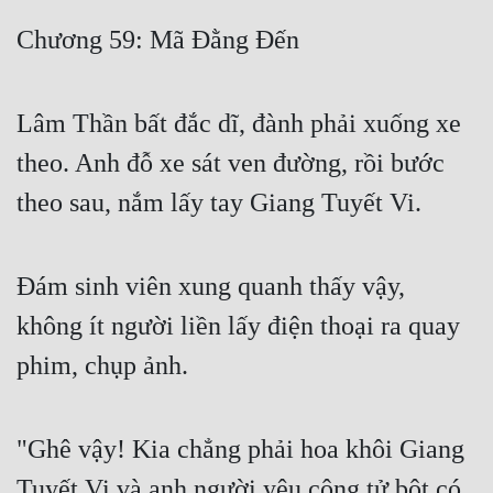
Free
Chương 59: Mã Đằng Đến
Hậu Cung
Lâm Thần bất đắc dĩ, đành phải xuống xe
Truyện Convert
theo. Anh đỗ xe sát ven đường, rồi bước
Truyện Dịch
theo sau, nắm lấy tay Giang Tuyết Vi.
Truyện Nhập Môn
Truyện ngắn
Đám sinh viên xung quanh thấy vậy,
Xa Lộ Dịch
không ít người liền lấy điện thoại ra quay
phim, chụp ảnh.
Cung Đấu
Cạnh Kỹ
"Ghê vậy! Kia chẳng phải hoa khôi Giang
Cổ Tiên Hiệp
Tuyết Vi và anh người yêu công tử bột có