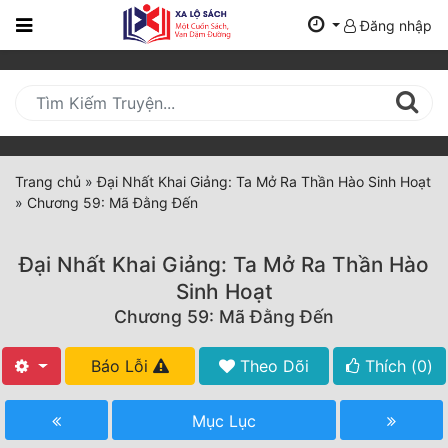
Đăng nhập
Trang
Chủ
Mới
Cập
Nhật
Trang chủ
»
Đại Nhất Khai Giảng: Ta Mở Ra Thần Hào Sinh Hoạt
(current)
»
Chương 59: Mã Đằng Đến
BXH
Thể Loại
Đại Nhất Khai Giảng: Ta Mở Ra Thần Hào
Sinh Hoạt
Chương 59: Mã Đằng Đến
Tất Cả
Truyện Mới Ra
Báo Lỗi
Theo Dõi
Thích (
0
)
Hoàn Thành
Mục Lục