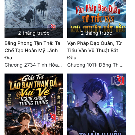
Đẹp
Đẹp Hiệp
2 tháng trước
2 tháng trước
Tính Cách Nhân Vật :
Băng Phong Tận Thế: Ta
Vạn Pháp Đạo Quân, Từ
Chế Tạo Hoàn Mỹ Lãnh
Tiểu Vân Vũ Thuật Bắt
Cơ Trí
Địa
Đầu
Sát Phạt Quyết Đoán
Chương 2734 Tinh Hỏa (Đại kết cục) (2)
Chương 1011: Động Thiên (Hết)
Vô Sỉ
Điềm Đạm