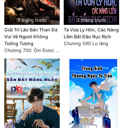
3 tháng trước
3 tháng trước
Giải Trí Lão Bản Than Đá
Ta Vừa Ly Hôn, Các Nàng
Vui Vẻ Ngươi Không
Liền Bắt Đầu Rục Rịch
Tưởng Tượng
Chương 590 Lo lắng
Chương 700: Ôm Được Mỹ Nhân Về (Đại Kết Cục)