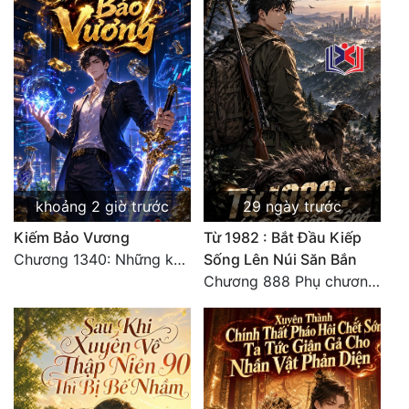
Quân Sự
Sảng Văn
Sắc
Sủng
Thanh Xuân
khoảng 2 giờ trước
29 ngày trước
Tiên Hiệp
Kiếm Bảo Vương
Từ 1982 : Bắt Đầu Kiếp
Tiểu Thuyết
Chương 1340: Những kẻ cướp có cánh
Sống Lên Núi Săn Bắn
Chương 888 Phụ chương - Bạch Ngọc
Trinh Thám
Triều Đấu
Trùng Sinh
Trọng Sinh