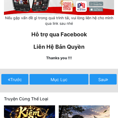
Mưu Mô
Nếu gặp vấn đề gì trong quá trình tải, vui lòng liên hệ cho mình
Mạt Thế
qua link sau nhé
Mỹ Thực
Hỗ trợ qua Facebook
Ngôn Tình
Liên Hệ Bản Quyền
Ngược
Thanks you !!!
Nữ Cường
Nữ Phụ
Trước
Mục Lục
Sau
Phong Thủy - Tâm Linh
Phương Tây
Truyện Cùng Thể Loại
Phản Phái
Quan Trường