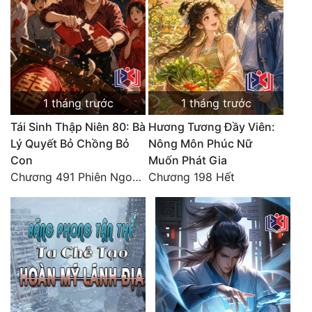
Đô Thị
Đông Phương
Đông Phương Huyền Huyễn
Đồng Nhân
1 tháng trước
1 tháng trước
Tái Sinh Thập Niên 80: Bà
Hương Tương Đầy Viên:
Lý Quyết Bỏ Chồng Bỏ
Nông Môn Phúc Nữ
Cẩu Đạo Trường Sinh
Con
Muốn Phát Gia
Ngự Thú
Chương 491 Phiên Ngoại Đào Hoa - Quả Báo Cuối Đời, Chết Trong Cô Độc (hết)
Chương 198 Hết
Truyện Nam
Truyện Nữ
Vô Địch Lưu
Xây Dựng Thế Lực
Đam Mỹ