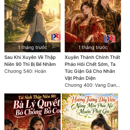
Tu Chân
Tu Tiên
Tội Phạm
Vô Địch
1 tháng trước
1 tháng trước
Võ Hiệp
Sau Khi Xuyên Về Thập
Xuyên Thành Chính Thất
Niên 90 Thì Bị Bế Nhầm
Pháo Hôi Chết Sớm, Ta
Võng Du
Chương 540: Hoàn
Tức Giận Gả Cho Nhân
Xuyên Không
Vật Phản Diện
Chương 400: Vang Danh Thiên Hạ (Hết)
Xuyên Nhanh
Xuyên Sách
Xuyên Thư
Điền Văn