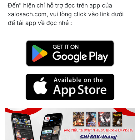
Hài Hước
Đến" hiện chỉ hỗ trợ đọc trên app của
xalosach.com, vui lòng click vào link dưới
Hệ Thống
để tải app về đọc nhé :
Học Đường
Khoa Huyễn
Khoa Huyễn Không Gian
Kinh Dị
Kiếm Hiệp
Kỳ Huyễn
Kỳ Ảo
Linh Dị
Làm Giàu
Lịch Sử