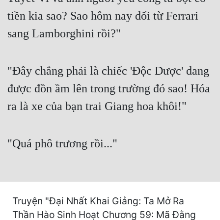
Cổ Đại
tiền kia sao? Sao hôm nay đổi từ Ferrari
Du Hí
sang Lamborghini rồi?"
Dã Sử
Dị Giới
"Đây chẳng phải là chiếc 'Độc Dược' đang
Dị Năng
được đồn ầm lên trong trường đó sao! Hóa
ra là xe của bạn trai Giang hoa khôi!"
Gia Đấu
Góc Nhìn Nam
"Quá phô trương rồi..."
Góc Nhìn Nữ
Huyền Huyễn
Huyền Nghi
Truyện "Đại Nhất Khai Giảng: Ta Mở Ra
Huyền Ảo
Thần Hào Sinh Hoạt Chương 59: Mã Đằng