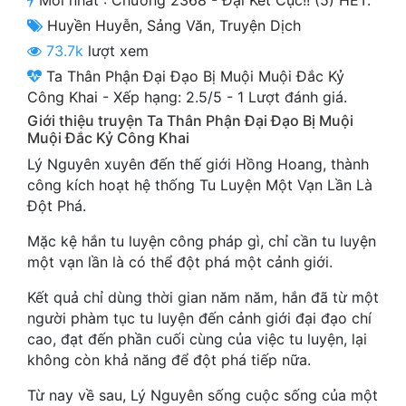
Mới nhất :
Chương 2368 - Đại Kết Cục!! (5) HẾT.
Cổ Đại
Huyền Huyễn
,
Sảng Văn
,
Truyện Dịch
Du Hí
73.7k
lượt xem
Ta Thân Phận Đại Đạo Bị Muội Muội Đắc Kỷ
Dã Sử
Công Khai
-
Xếp hạng:
2.5
/
5
-
1
Lượt đánh giá.
Giới thiệu truyện Ta Thân Phận Đại Đạo Bị Muội
Dị Giới
Muội Đắc Kỷ Công Khai
Dị Năng
Lý Nguyên xuyên đến thế giới Hồng Hoang, thành
công kích hoạt hệ thống Tu Luyện Một Vạn Lần Là
Gia Đấu
Đột Phá.
Góc Nhìn Nam
Mặc kệ hắn tu luyện công pháp gì, chỉ cần tu luyện
một vạn lần là có thể đột phá một cảnh giới.
Góc Nhìn Nữ
Kết quả chỉ dùng thời gian năm năm, hắn đã từ một
Huyền Huyễn
người phàm tục tu luyện đến cảnh giới đại đạo chí
cao, đạt đến phần cuối cùng của việc tu luyện, lại
Huyền Nghi
không còn khả năng để đột phá tiếp nữa.
Huyền Ảo
Từ nay về sau, Lý Nguyên sống cuộc sống của một