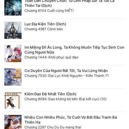
Toàn Dân Chuyển Chức: Tử Linh Pháp Sư! Ta Tức Là
Thiên Tai (Dịch)
Chương 6104 Cuối cùng (HẾT)
Lục Địa Kiện Tiên (Dịch)
Chương 4987 Cảnh báo
Im Miệng Đi! Ác Long, Ta Không Muốn Tiếp Tục Sinh Con
Cùng Ngươi Nữa
Chương 1444: Khôi phục quỹ đạo
Cơ Duyên Của Ngươi Rất Tốt, Ta Vui Lòng Nhận
Chương 7530: Đại Lục Khởi Nguyên – Kiến Thành 71
Kiếm Đạo Đệ Nhất Tiên (Dịch)
Chương 8084: Đạo không bờ bến (Đại kết cục) (10)
Nhiều Con Nhiều Phúc, Từ Cưới Vợ Bắt Đầu Tranh Bá
Thiên Hạ
Chương 2297 Chu Du Du mang thai