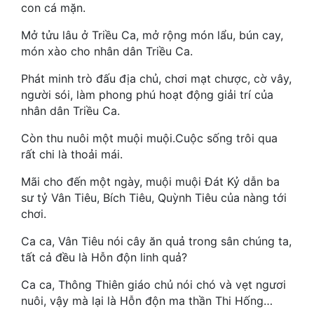
Hài Hước
con cá mặn.
Hệ Thống
Mở tửu lâu ở Triều Ca, mở rộng món lẩu, bún cay,
món xào cho nhân dân Triều Ca.
Học Đường
Phát minh trò đấu địa chủ, chơi mạt chược, cờ vây,
Khoa Huyễn
người sói, làm phong phú hoạt động giải trí của
nhân dân Triều Ca.
Khoa Huyễn Không Gian
Còn thu nuôi một muội muội.Cuộc sống trôi qua
Kinh Dị
rất chi là thoải mái.
Kiếm Hiệp
Mãi cho đến một ngày, muội muội Đát Kỷ dẫn ba
sư tỷ Vân Tiêu, Bích Tiêu, Quỳnh Tiêu của nàng tới
Kỳ Huyễn
chơi.
Kỳ Ảo
Ca ca, Vân Tiêu nói cây ăn quả trong sân chúng ta,
tất cả đều là Hỗn độn linh quả?
Linh Dị
Ca ca, Thông Thiên giáo chủ nói chó và vẹt ngươi
Làm Giàu
nuôi, vậy mà lại là Hỗn độn ma thần Thi Hống…
Lịch Sử