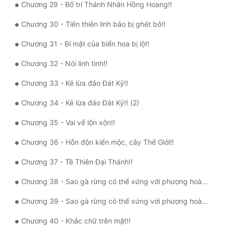
Chương 29 - Bố trí Thánh Nhân Hồng Hoang!!
Đô Thị
Chương 30 - Tiên thiên linh bảo bị ghét bỏ!!
Đông Phương
Chương 31 - Bí mật của biển hoa bị lộ!!
Đông Phương Huyền Huyễn
Chương 32 - Nói linh tinh!!
Đồng Nhân
Chương 33 - Kẻ lừa đảo Đát Kỷ!!
Chương 34 - Kẻ lừa đảo Đát Kỷ!! (2)
Cẩu Đạo Trường Sinh
Chương 35 - Vai vế lộn xộn!!
Ngự Thú
Chương 36 - Hỗn độn kiến mộc, cây Thế Giới!!
Truyện Nam
Chương 37 - Tề Thiên Đại Thánh!!
Truyện Nữ
Chương 38 - Sao gà rừng có thể xứng với phượng hoàng!!
Vô Địch Lưu
Chương 39 - Sao gà rừng có thể xứng với phượng hoàng!! (2)
Xây Dựng Thế Lực
Chương 40 - Khắc chữ trên mặt!!
Đam Mỹ