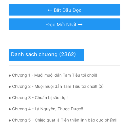
Bắt Đầu Đọc
Mưu Mô
Mạt Thế
Đọc Mới Nhất
Mỹ Thực
Ngôn Tình
Danh sách chương (2362)
Ngược
Nữ Cường
Chương 1 - Muội muội dẫn Tam Tiêu tới chơi!!
Nữ Phụ
Chương 2 - Muội muội dẫn Tam Tiêu tới chơi!! (2)
Phong Thủy - Tâm Linh
Chương 3 - Chuẩn bị sắc dụ!!
Phương Tây
Chương 4 - Lý Nguyên, Thược Dược!!
Phản Phái
Chương 5 - Chiếc quạt là Tiên thiên linh bảo cực phẩm!!
Quan Trường