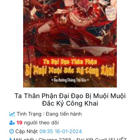
Free
Hậu Cung
Truyện Convert
Truyện Dịch
Truyện Nhập Môn
Truyện ngắn
Xa Lộ Dịch
Ta Thân Phận Đại Đạo Bị Muội Muội
Đắc Kỷ Công Khai
Cung Đấu
Tình Trạng :
Đang tiến hành
Cạnh Kỹ
19
người theo dõi
Cập Nhật
09:35 16-01-2024
Cổ Tiên Hiệp