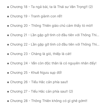
Tu Chân
Chương 18 - Ta ngả bài, ta là Thái sư Văn Trọng!! (2)
Tu Tiên
Chương 19 - Tranh giành con rể!!
Tội Phạm
Chương 20 - Thông Thiên giáo chủ cảm thấy tò mò!!
Vô Địch
Chương 21 - Lần gặp gỡ tình cờ đầu tiên với Thông Thiên giáo chủ!!
Võ Hiệp
Chương 22 - Lần gặp gỡ tình cờ đầu tiên với Thông Thiên giáo chủ!! (2)
Võng Du
Chương 23 - Chàng là gió, thiếp là cát!
Chương 24 - Vẫn còn độc thân là có nguyên nhân đấy!
Xuyên Không
Chương 25 - Khuê Ngưu sụp đổ!
Xuyên Nhanh
Chương 26 - Tiểu Hắc cản phía sau!!
Xuyên Sách
Chương 27 - Tiểu Hắc cản phía sau!! (2)
Xuyên Thư
Chương 28 - Thông Thiên không có gì ghê gớm!!
Điền Văn