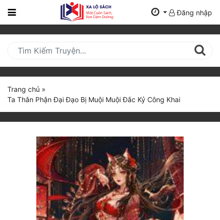
Đăng nhập
Trang
Chủ
Mới
Cập
Nhật
Trang chủ
»
(current)
Ta Thân Phận Đại Đạo Bị Muội Muội Đắc Kỷ Công Khai
BXH
Thể Loại
Tất Cả
Truyện Mới Ra
Hoàn Thành