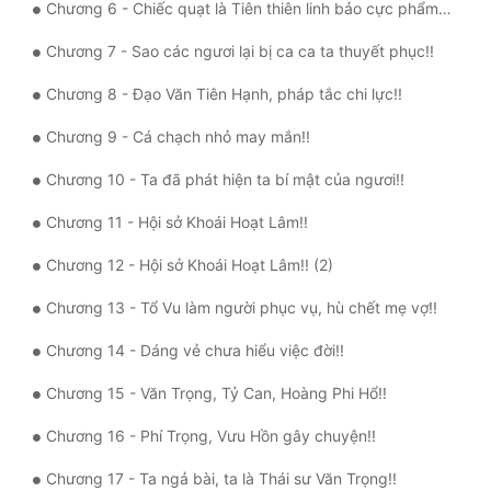
Chương 6 - Chiếc quạt là Tiên thiên linh bảo cực phẩm!! (2)
Quân Sự
Chương 7 - Sao các ngươi lại bị ca ca ta thuyết phục!!
Sảng Văn
Chương 8 - Đạo Văn Tiên Hạnh, pháp tắc chi lực!!
Sắc
Chương 9 - Cá chạch nhỏ may mắn!!
Sủng
Chương 10 - Ta đã phát hiện ta bí mật của ngươi!!
Thanh Xuân
Chương 11 - Hội sở Khoái Hoạt Lâm!!
Tiên Hiệp
Chương 12 - Hội sở Khoái Hoạt Lâm!! (2)
Tiểu Thuyết
Chương 13 - Tổ Vu làm người phục vụ, hù chết mẹ vợ!!
Trinh Thám
Chương 14 - Dáng vẻ chưa hiểu việc đời!!
Triều Đấu
Chương 15 - Văn Trọng, Tỷ Can, Hoàng Phi Hổ!!
Trùng Sinh
Chương 16 - Phí Trọng, Vưu Hồn gây chuyện!!
Trọng Sinh
Chương 17 - Ta ngả bài, ta là Thái sư Văn Trọng!!