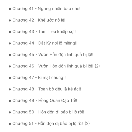
Chương 41 - Ngang nhiên bao che!!
Đẹp
Chương 42 - Khế ước nô lệ!!
Đẹp Hiệp
Chương 43 - Tam Tiêu khiếp sợ!!
Tính Cách Nhân Vật :
Chương 44 - Đát Kỷ nói lỡ miệng!!
Cơ Trí
Chương 45 - Vườn Hỗn độn linh quả bị lộ!!
Sát Phạt Quyết Đoán
Chương 46 - Vườn Hỗn độn linh quả bị lộ!! (2)
Vô Sỉ
Chương 47 - Bí mật chung!!
Điềm Đạm
Chương 48 - Toàn bộ đều là kẻ ác!!
Chương 49 - Hồng Quân Đạo Tổ!!
Chương 50 - Hỗn độn dị bảo bị lộ rồi!
Chương 51 - Hỗn độn dị bảo bị lộ rồi! (2)