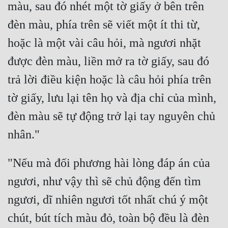
Hài Hước
màu, sau đó nhét một tờ giấy ở bên trên 
đèn màu, phía trên sẽ viết một ít thi từ, 
Hệ Thống
hoặc là một vài câu hỏi, mà ngươi nhặt 
Học Đường
được đèn màu, liền mở ra tờ giấy, sau đó 
Khoa Huyễn
trả lời điều kiện hoặc là câu hỏi phía trên 
Khoa Huyễn Không Gian
tờ giấy, lưu lại tên họ và địa chỉ của mình, 
Kinh Dị
đèn màu sẽ tự động trở lại tay nguyên chủ 
Kiếm Hiệp
Kỳ Huyễn
"Nếu mà đối phương hài lòng đáp án của 
Kỳ Ảo
ngươi, như vậy thì sẽ chủ động đến tìm 
Linh Dị
ngươi, dĩ nhiên ngươi tốt nhất chú ý một 
Làm Giàu
chút, bút tích màu đỏ, toàn bộ đều là đèn 
Lịch Sử