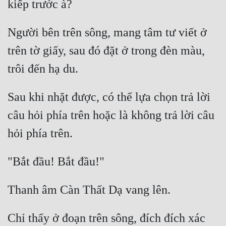
Quân Sự
Người bên trên sông, mang tâm tư viết ở 
Sảng Văn
trên tờ giấy, sau đó đặt ở trong đèn màu, 
Sắc
Sủng
Sau khi nhặt được, có thể lựa chọn trả lời 
Thanh Xuân
câu hỏi phía trên hoặc là không trả lời câu 
Tiên Hiệp
Tiểu Thuyết
Trinh Thám
Triều Đấu
Trùng Sinh
Chỉ thấy ở đoạn trên sông, đích đích xác 
Trọng Sinh