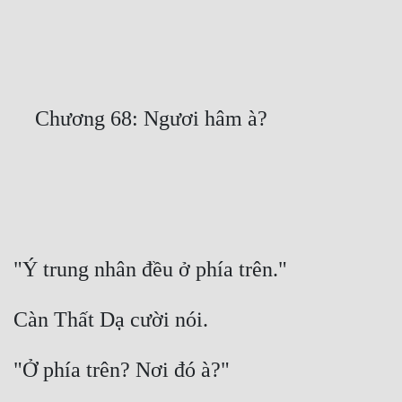
Free
Hậu Cung
Truyện Convert
Truyện Dịch
Truyện Nhập Môn
Truyện ngắn
Xa Lộ Dịch
Cung Đấu
Cạnh Kỹ
Cổ Tiên Hiệp