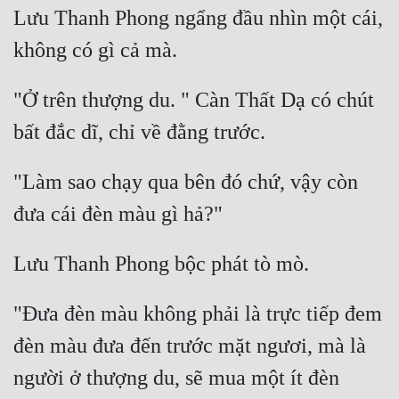
Cổ Đại
Lưu Thanh Phong ngẩng đầu nhìn một cái, 
Du Hí
Dã Sử
"Ở trên thượng du. " Càn Thất Dạ có chút 
Dị Giới
Dị Năng
"Làm sao chạy qua bên đó chứ, vậy còn 
Gia Đấu
Góc Nhìn Nam
Góc Nhìn Nữ
Huyền Huyễn
"Đưa đèn màu không phải là trực tiếp đem 
Huyền Nghi
đèn màu đưa đến trước mặt ngươi, mà là 
Huyền Ảo
người ở thượng du, sẽ mua một ít đèn 