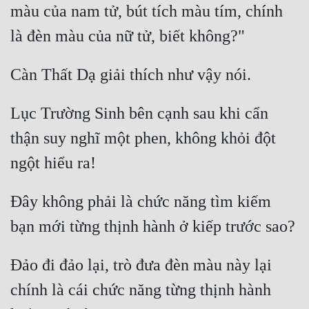
màu của nam tử, bút tích màu tím, chính 
Mưu Mô
Mạt Thế
Mỹ Thực
Ngôn Tình
Lục Trường Sinh bên cạnh sau khi cẩn 
thận suy nghĩ một phen, không khỏi đột 
Ngược
Nữ Cường
Nữ Phụ
Đây không phải là chức năng tìm kiếm 
Phong Thủy - Tâm Linh
Phương Tây
Đảo đi đảo lại, trò đưa đèn màu này lại 
Phản Phái
chính là cái chức năng từng thịnh hành 
Quan Trường