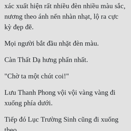
xác xuất hiện rất nhiều đèn nhiều màu sắc, 
Tu Chân
nương theo ánh nến nhàn nhạt, lộ ra cực 
Tu Tiên
Tội Phạm
Vô Địch
Võ Hiệp
Võng Du
Xuyên Không
Xuyên Nhanh
Lưu Thanh Phong vội vội vàng vàng đi 
Xuyên Sách
Xuyên Thư
Tiếp đó Lục Trường Sinh cũng đi xuống 
Điền Văn