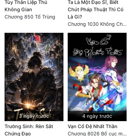
Tùy Thân Liệp Thú
Ta Là Một Đạo Sĩ, Biết
Không Gian
Chút Pháp Thuật Thì Có
Chương 850 Tổ Trùng
Là Gì?
Chương 1030 Không Chi Hoàng Nguyên Đại Hư
3 ngày trước
4 ngày trước
Trường Sinh: Rèn Sắt
Vạn Cổ Đệ Nhất Thần
Chứng Đạo
Chương 8026 Bố cục mới