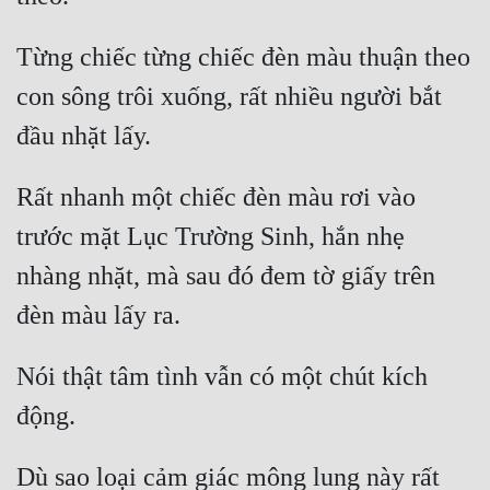
Đô Thị
Từng chiếc từng chiếc đèn màu thuận theo 
Đông Phương
con sông trôi xuống, rất nhiều người bắt 
Đông Phương Huyền Huyễn
Đồng Nhân
Rất nhanh một chiếc đèn màu rơi vào 
Cẩu Đạo Trường Sinh
trước mặt Lục Trường Sinh, hắn nhẹ 
Ngự Thú
nhàng nhặt, mà sau đó đem tờ giấy trên 
Truyện Nam
Truyện Nữ
Nói thật tâm tình vẫn có một chút kích 
Vô Địch Lưu
Xây Dựng Thế Lực
Dù sao loại cảm giác mông lung này rất 
Đam Mỹ