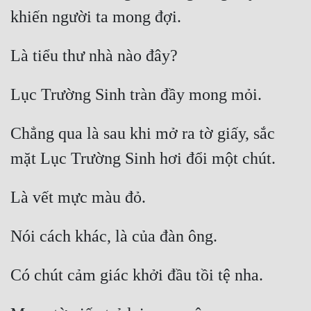
Đẹp
Đẹp Hiệp
Tính Cách Nhân Vật :
Cơ Trí
Chẳng qua là sau khi mở ra tờ giấy, sắc 
Sát Phạt Quyết Đoán
Vô Sỉ
Điềm Đạm