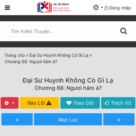
Đăng nhập
Trang
Chủ
Mới
Cập
Nhật
Trang chủ
»
Đại Sư Huynh Không Có Gì Lạ
»
(current)
Chương 68: Ngươi hâm à?
BXH
Thể Loại
Đại Sư Huynh Không Có Gì Lạ
Chương 68: Ngươi hâm à?
Tất Cả
Báo Lỗi
Theo Dõi
Thích (
0
)
Truyện Mới Ra
Mục Lục
Hoàn Thành