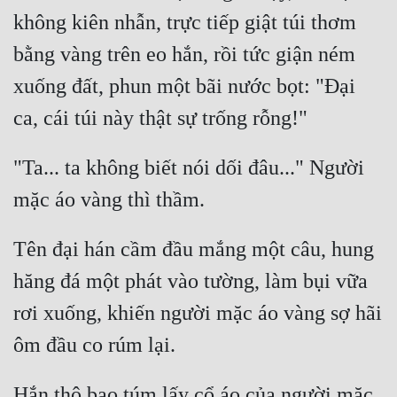
Hài Hước
không kiên nhẫn, trực tiếp giật túi thơm 
Hệ Thống
bằng vàng trên eo hắn, rồi tức giận ném 
Học Đường
xuống đất, phun một bãi nước bọt: "Đại 
Khoa Huyễn
Khoa Huyễn Không Gian
"Ta... ta không biết nói dối đâu..." Người 
Kinh Dị
Kiếm Hiệp
Tên đại hán cầm đầu mắng một câu, hung 
Kỳ Huyễn
hăng đá một phát vào tường, làm bụi vữa 
Kỳ Ảo
rơi xuống, khiến người mặc áo vàng sợ hãi 
Linh Dị
Làm Giàu
Hắn thô bạo túm lấy cổ áo của người mặc 
Lịch Sử