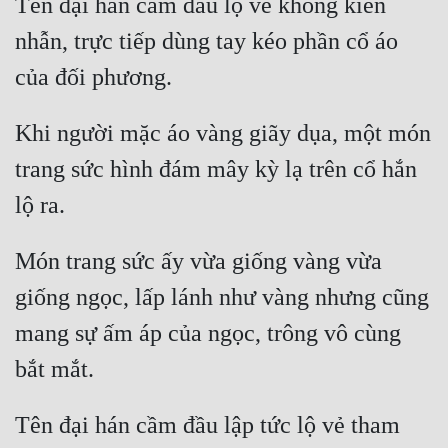
Tên đại hán cầm đầu lộ vẻ không kiên 
Đô Thị
nhẫn, trực tiếp dùng tay kéo phần cổ áo 
Đông Phương
Đông Phương Huyền Huyễn
Khi người mặc áo vàng giãy dụa, một món 
Đồng Nhân
trang sức hình đám mây kỳ lạ trên cổ hắn 
Cẩu Đạo Trường Sinh
Ngự Thú
Món trang sức ấy vừa giống vàng vừa 
Truyện Nam
giống ngọc, lấp lánh như vàng nhưng cũng 
Truyện Nữ
mang sự ấm áp của ngọc, trông vô cùng 
Vô Địch Lưu
Xây Dựng Thế Lực
Tên đại hán cầm đầu lập tức lộ vẻ tham 
Đam Mỹ