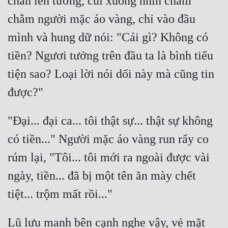
chân lên tường, cúi xuống nhìn chằm 
Cổ Đại
chằm người mặc áo vàng, chỉ vào đầu 
Du Hí
mình và hung dữ nói: "Cái gì? Không có 
Dã Sử
tiền? Ngươi tưởng trên đầu ta là bình tiểu 
Dị Giới
tiện sao? Loại lời nói dối này mà cũng tin 
Dị Năng
Gia Đấu
"Đại... đại ca... tôi thật sự... thật sự không 
Góc Nhìn Nam
có tiền..." Người mặc áo vàng run rẩy co 
Góc Nhìn Nữ
rúm lại, "Tôi... tôi mới ra ngoài được vài 
Huyền Huyễn
ngày, tiền... đã bị một tên ăn mày chết 
Huyền Nghi
Huyền Ảo
Lũ lưu manh bên cạnh nghe vậy, vẻ mặt 