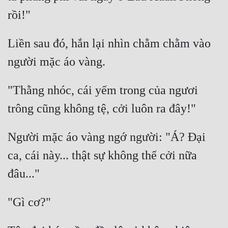
Tu Chân
Tu Tiên
Liền sau đó, hắn lại nhìn chằm chằm vào 
Tội Phạm
Vô Địch
"Thằng nhóc, cái yếm trong của ngươi 
Võ Hiệp
Võng Du
Xuyên Không
Người mặc áo vàng ngớ người: "Á? Đại 
ca, cái này... thật sự không thể cởi nữa 
Xuyên Nhanh
Xuyên Sách
Xuyên Thư
Điền Văn