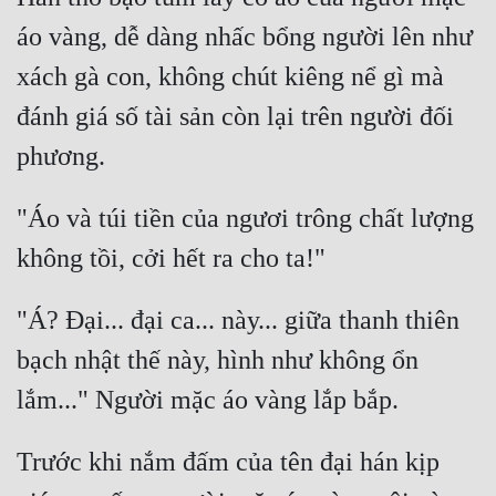
áo vàng, dễ dàng nhấc bổng người lên như 
Mưu Mô
xách gà con, không chút kiêng nể gì mà 
Mạt Thế
đánh giá số tài sản còn lại trên người đối 
Mỹ Thực
Ngôn Tình
"Áo và túi tiền của ngươi trông chất lượng 
Ngược
Nữ Cường
Nữ Phụ
"Á? Đại... đại ca... này... giữa thanh thiên 
Phong Thủy - Tâm Linh
bạch nhật thế này, hình như không ổn 
Phương Tây
Phản Phái
Trước khi nắm đấm của tên đại hán kịp 
Quan Trường