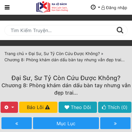
Đăng nhập
Trang
Chủ
Mới
Cập
Nhật
Trang chủ
»
Đại Sư, Sư Tỷ Còn Cứu Được Không?
»
(current)
Chương 8: Phòng khám dán dấu bàn tay nhưng vẫn đẹp trai...
BXH
Thể Loại
Đại Sư, Sư Tỷ Còn Cứu Được Không?
Chương 8: Phòng khám dán dấu bàn tay nhưng vẫn
đẹp trai...
Tất Cả
Báo Lỗi
Theo Dõi
Thích (
0
)
Truyện Mới Ra
Hoàn Thành
Mục Lục