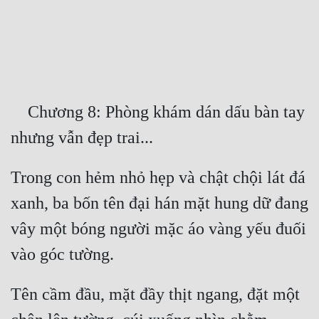
Free
Hậu Cung
Truyện Convert
Truyện Dịch
    Chương 8: Phòng khám dán dấu bàn tay 
Truyện Nhập Môn
Truyện ngắn
Trong con hẻm nhỏ hẹp và chật chội lát đá 
Xa Lộ Dịch
xanh, ba bốn tên đại hán mặt hung dữ đang 
vây một bóng người mặc áo vàng yếu đuối 
Cung Đấu
Cạnh Kỹ
Tên cầm đầu, mặt đầy thịt ngang, đặt một 
Cổ Tiên Hiệp