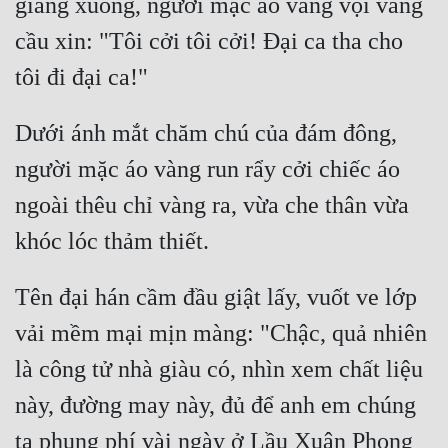
giáng xuống, người mặc áo vàng vội vàng 
Quân Sự
cầu xin: "Tôi cởi tôi cởi! Đại ca tha cho 
Sảng Văn
Sắc
Dưới ánh mắt chăm chú của đám đông, 
Sủng
người mặc áo vàng run rẩy cởi chiếc áo 
Thanh Xuân
ngoài thêu chỉ vàng ra, vừa che thân vừa 
Tiên Hiệp
Tiểu Thuyết
Tên đại hán cầm đầu giật lấy, vuốt ve lớp 
Trinh Thám
vải mềm mại mịn màng: "Chậc, quả nhiên 
Triều Đấu
là công tử nhà giàu có, nhìn xem chất liệu 
Trùng Sinh
này, đường may này, đủ để anh em chúng 
Trọng Sinh
ta phung phí vài ngày ở Lầu Xuân Phong 