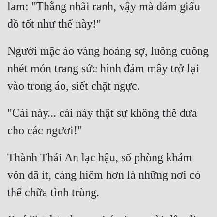
lam: "Thằng nhãi ranh, vậy mà dám giấu 
Đẹp
Đẹp Hiệp
Người mặc áo vàng hoảng sợ, luống cuống 
Tính Cách Nhân Vật :
nhét món trang sức hình đám mây trở lại 
Cơ Trí
Sát Phạt Quyết Đoán
"Cái này... cái này thật sự không thể đưa 
Vô Sỉ
Điềm Đạm
Thành Thái An lạc hậu, số phòng khám 
vốn đã ít, càng hiếm hơn là những nơi có 