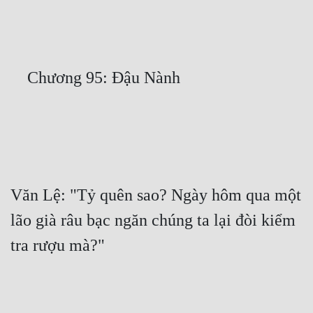
Free
Hậu Cung
Truyện Convert
Truyện Dịch
Truyện Nhập Môn
Truyện ngắn
Xa Lộ Dịch
Văn Lệ: "Tỷ quên sao? Ngày hôm qua một 
lão già râu bạc ngăn chúng ta lại đòi kiểm 
Cung Đấu
Cạnh Kỹ
Cổ Tiên Hiệp