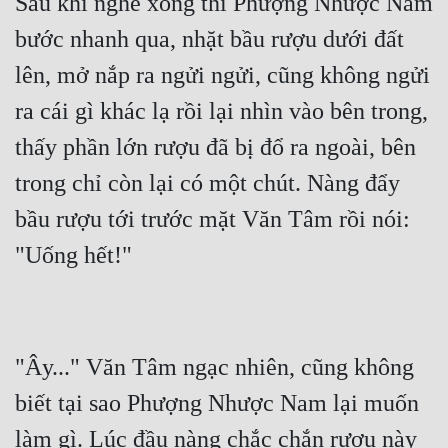
Sau khi nghe xong thì Phượng Nhược Nam 
bước nhanh qua, nhặt bầu rượu dưới đất 
Mưu Mô
lên, mở nắp ra ngửi ngửi, cũng không ngửi 
Mạt Thế
ra cái gì khác lạ rồi lại nhìn vào bên trong, 
Mỹ Thực
thấy phần lớn rượu đã bị đổ ra ngoài, bên 
Ngôn Tình
trong chỉ còn lại có một chút. Nàng đẩy 
Ngược
bầu rượu tới trước mặt Văn Tâm rồi nói: 
Nữ Cường
Nữ Phụ
Phong Thủy - Tâm Linh
Phương Tây
"Ây..." Văn Tâm ngạc nhiên, cũng không 
Phản Phái
biết tại sao Phượng Nhược Nam lại muốn 
làm gì. Lúc đầu nàng chắc chắn rượu này 
Quan Trường