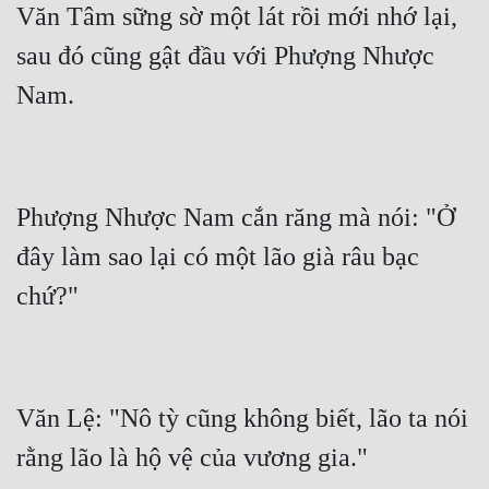
Văn Tâm sững sờ một lát rồi mới nhớ lại, 
Cổ Đại
sau đó cũng gật đầu với Phượng Nhược 
Du Hí
Dã Sử
Dị Giới
Dị Năng
Phượng Nhược Nam cắn răng mà nói: "Ở 
Gia Đấu
đây làm sao lại có một lão già râu bạc 
Góc Nhìn Nam
Góc Nhìn Nữ
Huyền Huyễn
Huyền Nghi
Văn Lệ: "Nô tỳ cũng không biết, lão ta nói 
Huyền Ảo