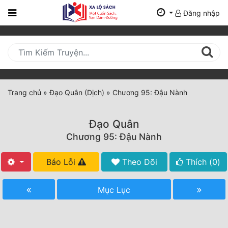
Đăng nhập
Trang
Chủ
Mới
Cập
Nhật
Trang chủ
»
Đạo Quân (Dịch)
»
Chương 95: Đậu Nành
(current)
BXH
Đạo Quân
Thể Loại
Chương 95: Đậu Nành
Báo Lỗi
Theo Dõi
Thích (
0
)
Tất Cả
Truyện Mới Ra
Mục Lục
Hoàn Thành