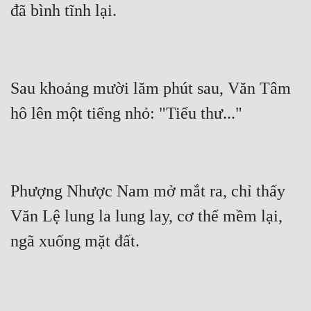
Tu Chân
Tu Tiên
Tội Phạm
Sau khoảng mười lăm phút sau, Văn Tâm 
Vô Địch
Võ Hiệp
Võng Du
Xuyên Không
Phượng Nhược Nam mở mắt ra, chỉ thấy 
Xuyên Nhanh
Văn Lệ lung la lung lay, cơ thể mềm lại, 
Xuyên Sách
Xuyên Thư
Điền Văn