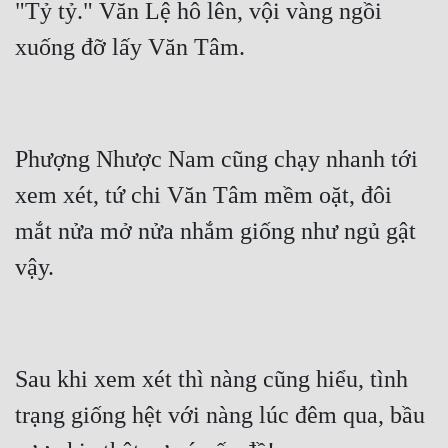
"Tỷ tỷ." Văn Lệ hô lên, vội vàng ngồi 
Đô Thị
Đông Phương
Đông Phương Huyền Huyễn
Đồng Nhân
Phượng Nhược Nam cũng chạy nhanh tới 
xem xét, tứ chi Văn Tâm mềm oặt, đôi 
Cẩu Đạo Trường Sinh
mắt nửa mở nửa nhắm giống như ngủ gật 
Ngự Thú
Truyện Nam
Truyện Nữ
Vô Địch Lưu
Sau khi xem xét thì nàng cũng hiểu, tình 
Xây Dựng Thế Lực
trạng giống hệt với nàng lúc đêm qua, bầu 
Đam Mỹ