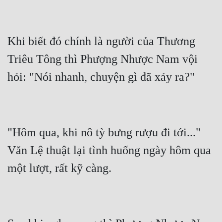
Hài Hước
Hệ Thống
Khi biết đó chính là người của Thương 
Học Đường
Triêu Tông thì Phượng Nhược Nam vội 
Khoa Huyễn
Khoa Huyễn Không Gian
Kinh Dị
Kiếm Hiệp
"Hôm qua, khi nô tỳ bưng rượu đi tới..." 
Kỳ Huyễn
Văn Lệ thuật lại tình huống ngày hôm qua 
Kỳ Ảo
Linh Dị
Làm Giàu
Lịch Sử