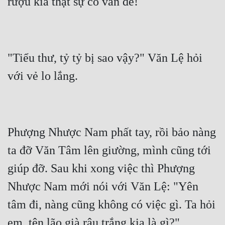
Đẹp
Đẹp Hiệp
"Tiểu thư, tỷ tỷ bị sao vậy?" Văn Lệ hỏi 
Tính Cách Nhân Vật :
Cơ Trí
Sát Phạt Quyết Đoán
Vô Sỉ
Phượng Nhược Nam phất tay, rồi bảo nàng 
Điềm Đạm
ta đỡ Văn Tâm lên giường, mình cũng tới 
giúp đỡ. Sau khi xong việc thì Phượng 
Nhược Nam mới nói với Văn Lệ: "Yên 
tâm đi, nàng cũng không có việc gì. Ta hỏi 