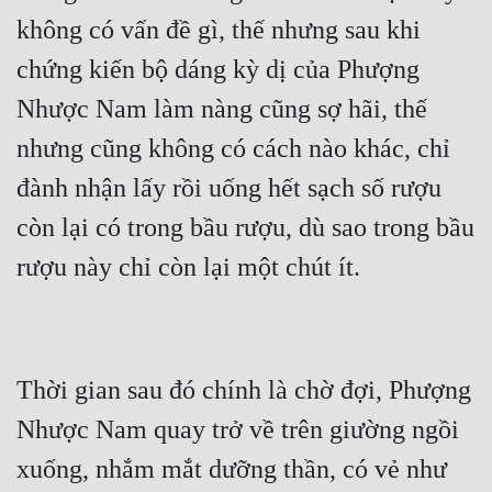
không có vấn đề gì, thế nhưng sau khi 
Quân Sự
chứng kiến bộ dáng kỳ dị của Phượng 
Sảng Văn
Nhược Nam làm nàng cũng sợ hãi, thế 
Sắc
nhưng cũng không có cách nào khác, chỉ 
Sủng
đành nhận lấy rồi uống hết sạch số rượu 
Thanh Xuân
còn lại có trong bầu rượu, dù sao trong bầu 
Tiên Hiệp
Tiểu Thuyết
Trinh Thám
Triều Đấu
Thời gian sau đó chính là chờ đợi, Phượng 
Nhược Nam quay trở về trên giường ngồi 
Trùng Sinh
xuống, nhắm mắt dưỡng thần, có vẻ như 
Trọng Sinh