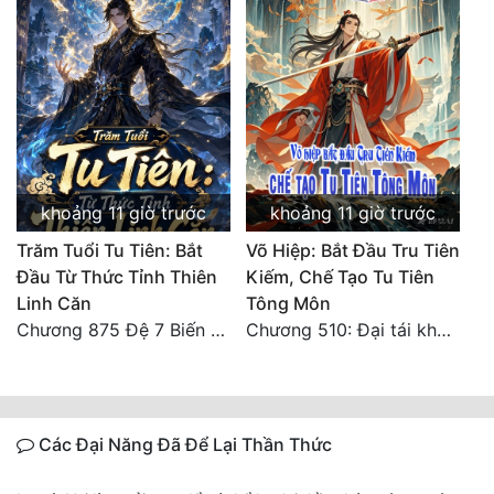
khoảng 11 giờ trước
khoảng 11 giờ trước
Trăm Tuổi Tu Tiên: Bắt
Võ Hiệp: Bắt Đầu Tru Tiên
Đầu Từ Thức Tỉnh Thiên
Kiếm, Chế Tạo Tu Tiên
Linh Căn
Tông Môn
Chương 875 Đệ 7 Biến Thánh Long Biến!
Chương 510: Đại tái khai màn, quyết đấu khốc liệt
Các Đại Năng Đã Để Lại Thần Thức