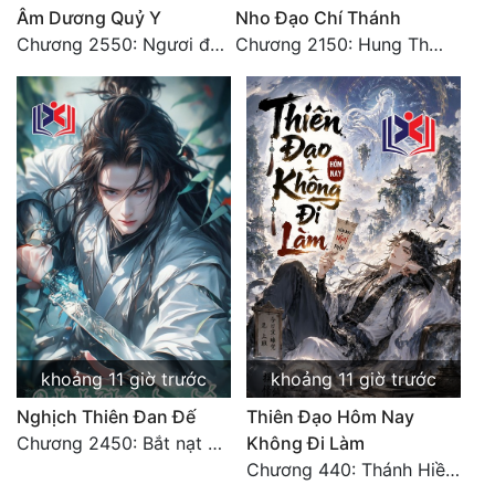
Âm Dương Quỷ Y
Nho Đạo Chí Thánh
Chương 2550: Ngươi đoán xem
Chương 2150: Hung Thụ Nhựa Cây
khoảng 11 giờ trước
khoảng 11 giờ trước
Nghịch Thiên Đan Đế
Thiên Đạo Hôm Nay
Chương 2450: Bắt nạt kẻ thật thà
Không Đi Làm
Chương 440: Thánh Hiền tề tụ, cháy Nguyên Hỏa chủng (3)