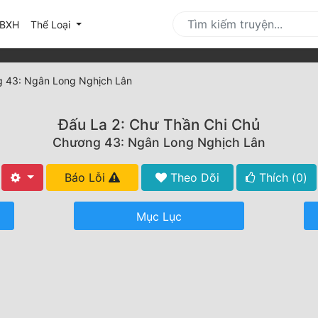
urrent)
BXH
Thể Loại
 43: Ngân Long Nghịch Lân
Đấu La 2: Chư Thần Chi Chủ
Chương 43: Ngân Long Nghịch Lân
Báo Lỗi
Theo Dõi
Thích (
0
)
Mục Lục