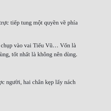
ực tiếp tung một quyền về phía 
y chụp vào vai Tiểu Vũ… Vốn là 
ợc người, hai chân kẹp lấy nách 