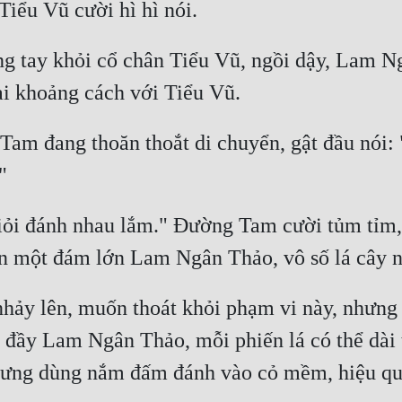
tay khỏi cổ chân Tiểu Vũ, ngồi dậy, Lam Ngâ
am đang thoăn thoắt di chuyển, gật đầu nói: "
giỏi đánh nhau lắm." Đường Tam cười tủm tỉm, 
nhảy lên, muốn thoát khỏi phạm vi này, nhưng 
đầy Lam Ngân Thảo, mỗi phiến lá có thể dài t