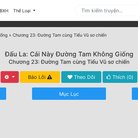
urrent)
BXH
Thể Loại
iống
»
Chương 23: Đường Tam cùng Tiểu Vũ sơ chiến
Đấu La: Cái Này Đường Tam Không Giống
Chương 23: Đường Tam cùng Tiểu Vũ sơ chiến
Báo Lỗi
Theo Dõi
Thích (
0
)
Mục Lục