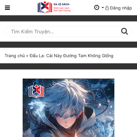
Đăng nhập
Trang
Chủ
Mới
Cập
Nhật
Trang chủ
»
Đấu La: Cái Này Đường Tam Không Giống
(current)
BXH
Thể Loại
Tất Cả
Truyện Mới Ra
Hoàn Thành