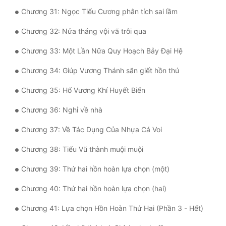
Chương 31: Ngọc Tiểu Cương phân tích sai lầm
Đẹp
Chương 32: Nửa tháng vội vã trôi qua
Đẹp Hiệp
Chương 33: Một Lần Nữa Quy Hoạch Bảy Đại Hệ
Tính Cách Nhân Vật :
Chương 34: Giúp Vương Thánh săn giết hồn thú
Cơ Trí
Chương 35: Hổ Vương Khí Huyết Biến
Sát Phạt Quyết Đoán
Chương 36: Nghỉ về nhà
Vô Sỉ
Chương 37: Về Tác Dụng Của Nhựa Cá Voi
Điềm Đạm
Chương 38: Tiểu Vũ thành muội muội
Chương 39: Thứ hai hồn hoàn lựa chọn (một)
Chương 40: Thứ hai hồn hoàn lựa chọn (hai)
Chương 41: Lựa chọn Hồn Hoàn Thứ Hai (Phần 3 - Hết)