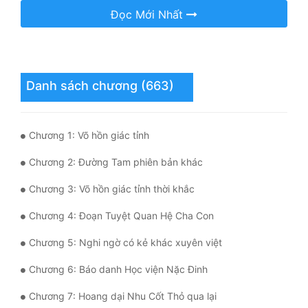
Đọc Mới Nhất
Quân Sự
Sảng Văn
Sắc
Danh sách chương (663)
Sủng
Thanh Xuân
Chương 1: Võ hồn giác tỉnh
Tiên Hiệp
Chương 2: Đường Tam phiên bản khác
Tiểu Thuyết
Chương 3: Võ hồn giác tỉnh thời khắc
Trinh Thám
Chương 4: Đoạn Tuyệt Quan Hệ Cha Con
Triều Đấu
Chương 5: Nghi ngờ có kẻ khác xuyên việt
Trùng Sinh
Chương 6: Báo danh Học viện Nặc Đinh
Chương 7: Hoang dại Nhu Cốt Thỏ qua lại
Trọng Sinh