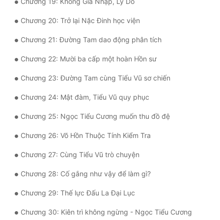
Chương 19: Không Gia Nhập, Lý Do
Đô Thị
Chương 20: Trở lại Nặc Đinh học viện
Đông Phương
Chương 21: Đường Tam dao động phân tích
Đông Phương Huyền Huyễn
Chương 22: Mười ba cấp một hoàn Hồn sư
Đồng Nhân
Chương 23: Đường Tam cùng Tiểu Vũ sơ chiến
Chương 24: Mật đàm, Tiểu Vũ quy phục
Cẩu Đạo Trường Sinh
Chương 25: Ngọc Tiểu Cương muốn thu đồ đệ
Ngự Thú
Chương 26: Võ Hồn Thuộc Tính Kiểm Tra
Truyện Nam
Chương 27: Cùng Tiểu Vũ trò chuyện
Truyện Nữ
Chương 28: Cố gắng như vậy để làm gì?
Vô Địch Lưu
Chương 29: Thế lực Đấu La Đại Lục
Xây Dựng Thế Lực
Chương 30: Kiên trì không ngừng - Ngọc Tiểu Cương
Đam Mỹ