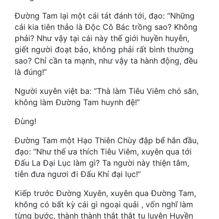
Hài Hước
Đường Tam lại một cái tát đánh tới, đạo: “Những
Hệ Thống
cái kia tiên thảo là Độc Cô Bác trồng sao? Không
phải? Như vậy tại cái này thế giới huyền huyễn,
Học Đường
giết người đoạt bảo, không phải rất bình thường
sao? Chỉ cần ta mạnh, như vậy ta hành động, đều
Khoa Huyễn
là đúng!”
Khoa Huyễn Không Gian
Người xuyên việt ba: “Thà làm Tiêu Viêm chó săn,
Kinh Dị
không làm Đường Tam huynh đệ!”
Đùng!
Kiếm Hiệp
Đường Tam một Hạo Thiên Chùy đập bể hắn đầu,
Kỳ Huyễn
đạo: “Như thế ưa thích Tiêu Viêm, xuyên qua tới
Kỳ Ảo
Đấu La Đại Lục làm gì? Ta người này thiện tâm,
tiễn đưa ngươi đi Đấu Khí đại lục!”
Linh Dị
Kiếp trước Đường Xuyên, xuyên qua Đường Tam,
Làm Giàu
không có bất kỳ cái gì ngoại quải , vốn nghĩ làm
từng bước, thành thành thật thật tu luyện Huyền
Lịch Sử