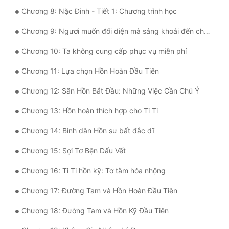
Chương 8: Nặc Đinh - Tiết 1: Chương trình học
Tu Chân
Chương 9: Ngươi muốn đối diện mà sảng khoái đến chết à?
Tu Tiên
Chương 10: Ta không cung cấp phục vụ miễn phí
Tội Phạm
Chương 11: Lựa chọn Hồn Hoàn Đầu Tiên
Vô Địch
Chương 12: Săn Hồn Bắt Đầu: Những Việc Cần Chú Ý
Võ Hiệp
Chương 13: Hồn hoàn thích hợp cho Ti Ti
Võng Du
Chương 14: Bình dân Hồn sư bất đắc dĩ
Xuyên Không
Chương 15: Sợi Tơ Bện Dấu Vết
Xuyên Nhanh
Chương 16: Ti Ti hồn kỹ: Tơ tằm hóa nhộng
Xuyên Sách
Chương 17: Đường Tam và Hồn Hoàn Đầu Tiên
Xuyên Thư
Chương 18: Đường Tam và Hồn Kỹ Đầu Tiên
Điền Văn