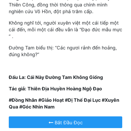
Thiên Công, đồng thời thông qua chính mình
nghiên cứu Võ Hồn, đột phá trăm cấp.
Mưu Mô
Không nghĩ tới, người xuyên việt một cái tiếp một
Mạt Thế
cái đến, mỗi một cái đều vẫn là “Đạo đức mẫu mực
Mỹ Thực
” .
Ngôn Tình
Đường Tam biểu thị: “Các ngươi rảnh đến hoảng,
đúng không?”
Ngược
Nữ Cường
Đấu La: Cái Này Đường Tam Không Giống
Nữ Phụ
Tác giả: Thiên Địa Huyền Hoàng Ngộ Đạo
Phong Thủy - Tâm Linh
#Đồng Nhân #Giảo Hoạt #Dị Thế Đại Lục #Xuyên
Phương Tây
Qua #Góc Nhìn Nam
Phản Phái
Bắt Đầu Đọc
Quan Trường