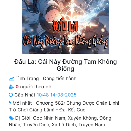
Free
Hậu Cung
Truyện Convert
Truyện Dịch
Truyện Nhập Môn
Đấu La: Cái Này Đường Tam Không
Truyện ngắn
Giống
Tình Trạng :
Đang tiến hành
Xa Lộ Dịch
0
người theo dõi
Cập Nhật
10:48 14-08-2025
Cung Đấu
Mới nhất :
Chương 582: Chứng Được Chân Linh!
Trò Chơi Giáng Lâm! - Đại Kết Cục!
Cạnh Kỹ
Dị Giới
,
Góc Nhìn Nam
,
Xuyên Không
,
Đồng
Cổ Tiên Hiệp
Nhân
,
Truyện Dịch
,
Xa Lộ Dịch
,
Truyện Nam