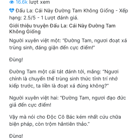
16.6k
lượt xem
Cổ Đại
Đấu La: Cái Này Đường Tam Không Giống
-
Xếp
Du Hí
hạng:
2.5
/
5
-
1
Lượt đánh giá.
Giới thiệu truyện Đấu La: Cái Này Đường Tam
Dã Sử
Không Giống
Người xuyên việt một: “Đường Tam, ngươi đoạt xá
Dị Giới
trùng sinh, đáng giận đến cực điểm!”
Dị Năng
Đùng!
Gia Đấu
Đường Tam một cái tát đánh tới, mắng: “Ngươi
chính là chuyển thế trùng sinh thức tỉnh trí nhớ
Góc Nhìn Nam
kiếp trước, ta liền là đoạt xá đúng không?”
Góc Nhìn Nữ
Người xuyên việt hai: “Đường Tam, ngươi đạo đức
Huyền Huyễn
giả đến cực điểm!
Huyền Nghi
Vậy mà nói cho Độc Cô Bác kém nhất cứu chữa
biện pháp, còn trộm hắntiên thảo.”
Huyền Ảo
Đùng!