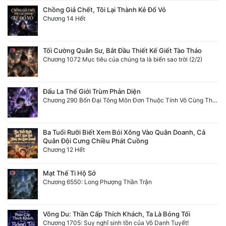
Chồng Giả Chết, Tôi Lại Thành Kẻ Đổ Vỏ
Chương 14 Hết
Tối Cường Quân Sư, Bắt Đầu Thiết Kế Giết Tào Tháo
Chương 1072 Mục tiêu của chúng ta là biển sao trời (2/2)
Đấu La Thế Giới Trùm Phản Diện
Chương 290 Bốn Đại Tông Môn Đơn Thuộc Tính Vô Cùng Thê Lương
Ba Tuổi Rưỡi Biết Xem Bói Xông Vào Quân Doanh, Cả
Quân Đội Cưng Chiều Phát Cuồng
Chương 12 Hết
Mạt Thế Ti Hộ Sở
Chương 6550: Long Phượng Thần Trận
Võng Du: Thần Cấp Thích Khách, Ta Là Bóng Tối
Chương 1705: Suy nghĩ sinh tồn của Vô Danh Tuyết!