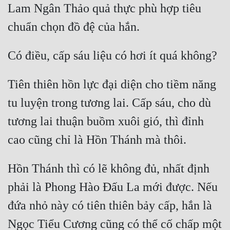
Lam Ngân Thảo quả thực phù hợp tiêu 
Quân Sự
Sảng Văn
Sắc
Sủng
Tiên thiên hồn lực đại diện cho tiềm năng 
Thanh Xuân
tu luyện trong tương lai. Cấp sáu, cho dù 
Tiên Hiệp
tương lai thuận buồm xuôi gió, thì đỉnh 
Tiểu Thuyết
Trinh Thám
Hồn Thánh thì có lẽ không đủ, nhất định 
Triều Đấu
phải là Phong Hào Đấu La mới được. Nếu 
Trùng Sinh
đứa nhỏ này có tiên thiên bảy cấp, hắn là 
Trọng Sinh
Ngọc Tiểu Cương cũng có thể cố chấp một 