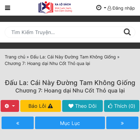
Đăng nhập
Trang
Chủ
Mới
Cập
Nhật
Trang chủ
»
Đấu La: Cái Này Đường Tam Không Giống
»
(current)
Chương 7: Hoang dại Nhu Cốt Thỏ qua lại
BXH
Thể Loại
Đấu La: Cái Này Đường Tam Không Giống
Chương 7: Hoang dại Nhu Cốt Thỏ qua lại
Tất Cả
Báo Lỗi
Theo Dõi
Thích (
0
)
Truyện Mới Ra
Mục Lục
Hoàn Thành