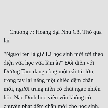
Free
Hậu Cung
Truyện Convert
    Chương 7: Hoang dại Nhu Cốt Thỏ qua 
Truyện Dịch
Truyện Nhập Môn
"Ngươi tên là gì? Là học sinh mới tới theo 
Truyện ngắn
diện vừa học vừa làm à?" Đối diện với 
Xa Lộ Dịch
Đường Tam đang cõng một cái túi lớn, 
trong tay lại nâng một chiếc đệm chăn 
Cung Đấu
mới, người trung niên có chút ngạc nhiên 
Cạnh Kỹ
hỏi. Nặc Đinh học viện vốn không có 
Cổ Tiên Hiệp
chuyện phát đệm chăn mới cho học sinh, 