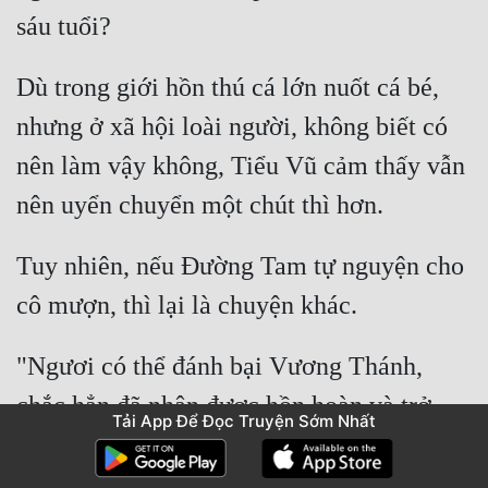
Dù trong giới hồn thú cá lớn nuốt cá bé, 
nhưng ở xã hội loài người, không biết có 
nên làm vậy không, Tiểu Vũ cảm thấy vẫn 
Tuy nhiên, nếu Đường Tam tự nguyện cho 
"Ngươi có thể đánh bại Vương Thánh, 
chắc hẳn đã nhận được hồn hoàn và trở 
Tải App Để Đọc Truyện Sớm Nhất
thành Hồn Sư rồi phải không?" Đường 
Tam không hề muốn "cùng giường chung 