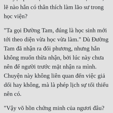
Cổ Đại
lẽ nào hắn có thân thích làm lão sư trong 
Du Hí
Dã Sử
"Ta gọi Đường Tam, đúng là học sinh mới 
Dị Giới
tới theo diện vừa học vừa làm." Dù Đường 
Dị Năng
Tam đã nhận ra đối phương, nhưng hắn 
Gia Đấu
không muốn thừa nhận, bởi lúc này chưa 
Góc Nhìn Nam
nên để người trước mặt nhận ra mình. 
Góc Nhìn Nữ
Chuyện này không liên quan đến việc giả 
dối hay không, mà là phép lịch sự tối thiểu 
Huyền Huyễn
Huyền Nghi
Huyền Ảo
"Vậy võ hồn chứng minh của ngươi đâu? 