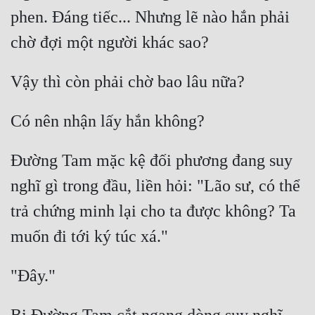
phen. Đáng tiếc... Nhưng lẽ nào hắn phải 
Tu Chân
Tu Tiên
Tội Phạm
Vô Địch
Võ Hiệp
Võng Du
Đường Tam mặc kệ đối phương đang suy 
nghĩ gì trong đầu, liền hỏi: "Lão sư, có thể 
Xuyên Không
trả chứng minh lại cho ta được không? Ta 
Xuyên Nhanh
Xuyên Sách
Xuyên Thư
Điền Văn