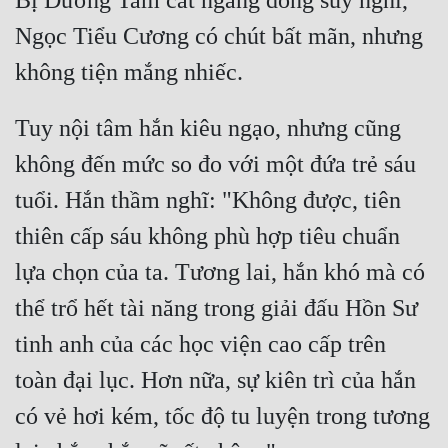
Bị Đường Tam cắt ngang dòng suy nghĩ, 
Đô Thị
Ngọc Tiểu Cương có chút bất mãn, nhưng 
Đông Phương
Đông Phương Huyền Huyễn
Tuy nội tâm hắn kiêu ngạo, nhưng cũng 
Đồng Nhân
không đến mức so đo với một đứa trẻ sáu 
tuổi. Hắn thầm nghĩ: "Không được, tiên 
Cẩu Đạo Trường Sinh
thiên cấp sáu không phù hợp tiêu chuẩn 
Ngự Thú
lựa chọn của ta. Tương lai, hắn khó mà có 
Truyện Nam
thể trổ hết tài năng trong giải đấu Hồn Sư 
Truyện Nữ
tinh anh của các học viện cao cấp trên 
Vô Địch Lưu
toàn đại lục. Hơn nữa, sự kiên trì của hắn 
Xây Dựng Thế Lực
có vẻ hơi kém, tốc độ tu luyện trong tương 
Đam Mỹ