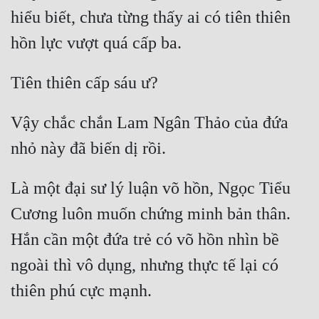
hiểu biết, chưa từng thấy ai có tiên thiên 
Mưu Mô
Mạt Thế
Mỹ Thực
Ngôn Tình
Vậy chắc chắn Lam Ngân Thảo của đứa 
Ngược
Nữ Cường
Là một đại sư lý luận võ hồn, Ngọc Tiểu 
Nữ Phụ
Cương luôn muốn chứng minh bản thân. 
Phong Thủy - Tâm Linh
Hắn cần một đứa trẻ có võ hồn nhìn bề 
Phương Tây
ngoài thì vô dụng, nhưng thực tế lại có 
Phản Phái
Quan Trường