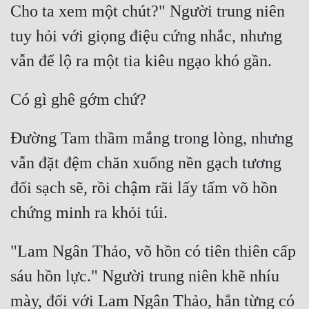
Hài Hước
Cho ta xem một chút?" Người trung niên 
Hệ Thống
tuy hỏi với giọng điệu cứng nhắc, nhưng 
Học Đường
Khoa Huyễn
Khoa Huyễn Không Gian
Đường Tam thầm mắng trong lòng, nhưng 
Kinh Dị
vẫn đặt đệm chăn xuống nền gạch tương 
Kiếm Hiệp
đối sạch sẽ, rồi chậm rãi lấy tấm võ hồn 
Kỳ Huyễn
Kỳ Ảo
"Lam Ngân Thảo, võ hồn có tiên thiên cấp 
Linh Dị
sáu hồn lực." Người trung niên khẽ nhíu 
Làm Giàu
mày, đối với Lam Ngân Thảo, hắn từng có 
Lịch Sử