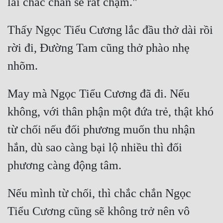
Đẹp
Thấy Ngọc Tiểu Cương lắc đầu thở dài rồi 
Đẹp Hiệp
rời đi, Đường Tam cũng thở phào nhẹ 
Tính Cách Nhân Vật :
Cơ Trí
May mà Ngọc Tiểu Cương đã đi. Nếu 
Sát Phạt Quyết Đoán
không, với thân phận một đứa trẻ, thật khó 
Vô Sỉ
từ chối nếu đối phương muốn thu nhận 
hắn, dù sao càng bại lộ nhiều thì đối 
Điềm Đạm
Nếu mình từ chối, thì chắc chắn Ngọc 
Tiểu Cương cũng sẽ không trở nên vô 