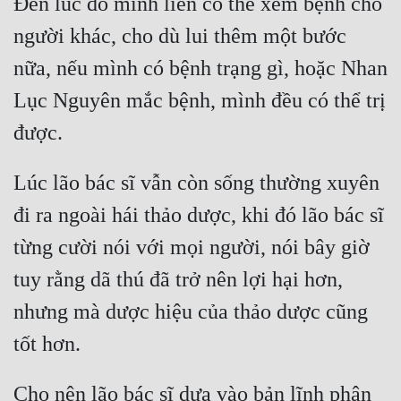
Đến lúc đó mình liền có thể xem bệnh cho 
Quân Sự
người khác, cho dù lui thêm một bước 
Sảng Văn
nữa, nếu mình có bệnh trạng gì, hoặc Nhan 
Lục Nguyên mắc bệnh, mình đều có thể trị 
Sắc
Sủng
Thanh Xuân
Lúc lão bác sĩ vẫn còn sống thường xuyên 
Tiên Hiệp
đi ra ngoài hái thảo dược, khi đó lão bác sĩ 
Tiểu Thuyết
từng cười nói với mọi người, nói bây giờ 
tuy rằng dã thú đã trở nên lợi hại hơn, 
Trinh Thám
nhưng mà dược hiệu của thảo dược cũng 
Triều Đấu
Trùng Sinh
Trọng Sinh
Cho nên lão bác sĩ dựa vào bản lĩnh phân 