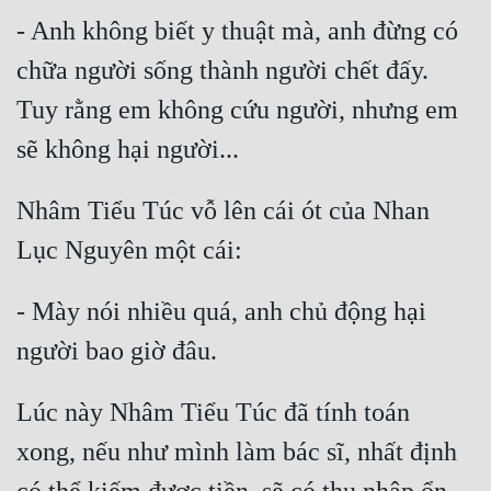
- Anh không biết y thuật mà, anh đừng có 
Đẹp
chữa người sống thành người chết đấy. 
Đẹp Hiệp
Tuy rằng em không cứu người, nhưng em 
Tính Cách Nhân Vật :
Cơ Trí
Nhâm Tiểu Túc vỗ lên cái ót của Nhan 
Sát Phạt Quyết Đoán
Vô Sỉ
- Mày nói nhiều quá, anh chủ động hại 
Điềm Đạm
Lúc này Nhâm Tiểu Túc đã tính toán 
xong, nếu như mình làm bác sĩ, nhất định 