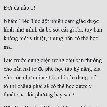
Mưu Mô
Mạt Thế
Nhâm Tiểu Túc đột nhiên cảm giác được 
Mỹ Thực
hình như mình đã bỏ sót cái gì rồi, tuy hắn 
không biết y thuật, nhưng hắn có thể học 
Ngôn Tình
Ngược
Nữ Cường
Lúc trước cung điện trong đầu ban thưởng 
Nữ Phụ
cho hắn hai tờ đồ phổ học tập kỹ năng kia 
Phong Thủy - Tâm Linh
vẫn còn chưa dùng tới, chỉ cần dùng một 
tờ thì chẳng phải sẽ có thể học được y 
Phương Tây
Phản Phái
Quan Trường