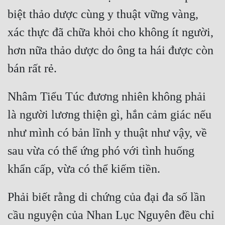
Tu Chân
biệt thảo dược cùng y thuật vững vàng, 
xác thực đã chữa khỏi cho không ít người, 
Tu Tiên
hơn nữa thảo dược do ông ta hái được còn 
Tội Phạm
Vô Địch
Võ Hiệp
Nhâm Tiểu Túc đương nhiên không phải 
Võng Du
là người lương thiện gì, hắn cảm giác nếu 
như mình có bản lĩnh y thuật như vậy, về 
Xuyên Không
sau vừa có thể ứng phó với tình huống 
Xuyên Nhanh
Xuyên Sách
Xuyên Thư
Phải biết rằng di chứng của đại đa số lần 
Điền Văn
cầu nguyện của Nhan Lục Nguyên đều chỉ 