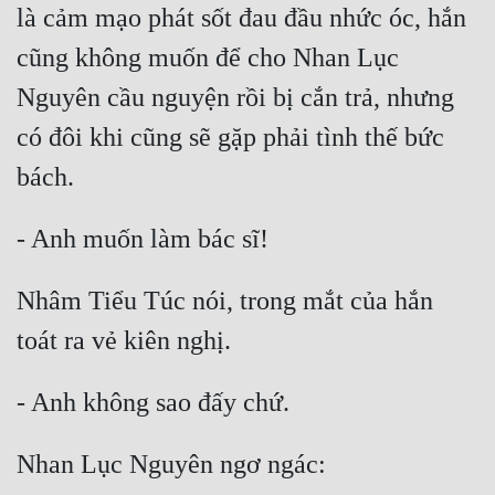
là cảm mạo phát sốt đau đầu nhức óc, hắn 
Đô Thị
cũng không muốn để cho Nhan Lục 
Đông Phương
Nguyên cầu nguyện rồi bị cắn trả, nhưng 
Đông Phương Huyền Huyễn
có đôi khi cũng sẽ gặp phải tình thế bức 
Đồng Nhân
Cẩu Đạo Trường Sinh
Ngự Thú
Nhâm Tiểu Túc nói, trong mắt của hắn 
Truyện Nam
Truyện Nữ
Vô Địch Lưu
Xây Dựng Thế Lực
Đam Mỹ