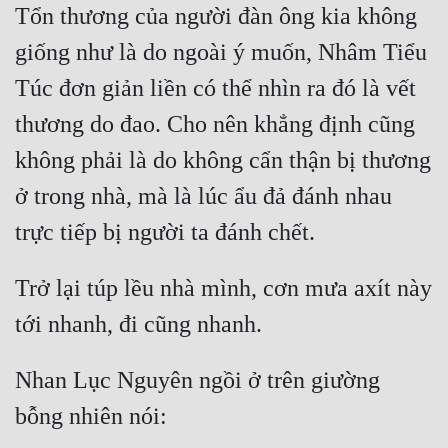
Tổn thương của người đàn ông kia không 
Cổ Đại
giống như là do ngoài ý muốn, Nhâm Tiểu 
Du Hí
Túc đơn giản liền có thể nhìn ra đó là vết 
Dã Sử
thương do đao. Cho nên khẳng định cũng 
Dị Giới
không phải là do không cẩn thận bị thương 
Dị Năng
ở trong nhà, mà là lúc ẩu đả đánh nhau 
Gia Đấu
Góc Nhìn Nam
Trở lại túp lều nhà mình, cơn mưa axít này 
Góc Nhìn Nữ
Huyền Huyễn
Huyền Nghi
Nhan Lục Nguyên ngồi ở trên giường 
Huyền Ảo