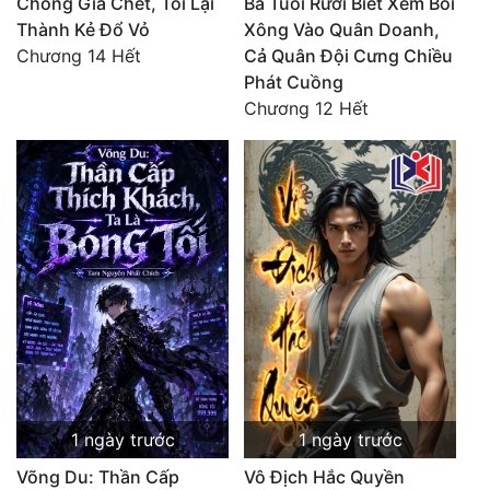
Chồng Giả Chết, Tôi Lại
Ba Tuổi Rưỡi Biết Xem Bói
Thành Kẻ Đổ Vỏ
Xông Vào Quân Doanh,
Chương 14 Hết
Cả Quân Đội Cưng Chiều
Phát Cuồng
Chương 12 Hết
1 ngày trước
1 ngày trước
Võng Du: Thần Cấp
Vô Địch Hắc Quyền