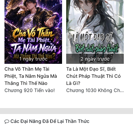
1 ngày trước
2 ngày trước
Cha Võ Thần Mẹ Tài
Ta Là Một Đạo Sĩ, Biết
Phiệt, Ta Nằm Ngửa Mà
Chút Pháp Thuật Thì Có
Thắng Thì Thế Nào
Là Gì?
Chương 920 Tiến vào!
Chương 1030 Không Chi Hoàng Nguyên Đại Hư
Các Đại Năng Đã Để Lại Thần Thức