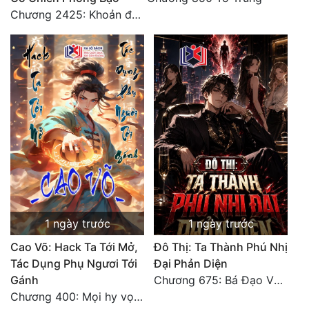
Chương 2425: Khoản đầu tư của Tượng Chủ!! Nỗi nghi hoặc của Tô Bạch!
1 ngày trước
1 ngày trước
Cao Võ: Hack Ta Tới Mở,
Đô Thị: Ta Thành Phú Nhị
Tác Dụng Phụ Ngươi Tới
Đại Phản Diện
Gánh
Chương 675: Bá Đạo Vương Gia
Chương 400: Mọi hy vọng đặt trên Tô Mặc!