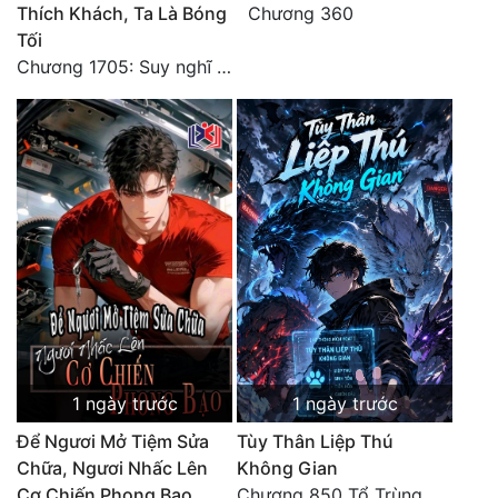
Thích Khách, Ta Là Bóng
Chương 360
Tối
Chương 1705: Suy nghĩ sinh tồn của Vô Danh Tuyết!
1 ngày trước
1 ngày trước
Để Ngươi Mở Tiệm Sửa
Tùy Thân Liệp Thú
Chữa, Ngươi Nhấc Lên
Không Gian
Cơ Chiến Phong Bạo
Chương 850 Tổ Trùng