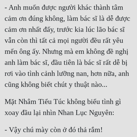
Hài Hước
- Anh muốn được người khác thành tâm 
Hệ Thống
cảm ơn đúng không, làm bác sĩ là dễ được 
Học Đường
cảm ơn nhất đấy, trước kia lúc lão bác sĩ 
Khoa Huyễn
vẫn còn thì tất cả mọi người đều rất yêu 
mến ông ấy. Nhưng mà em không đề nghị 
Khoa Huyễn Không Gian
anh làm bác sĩ, đầu tiên là bác sĩ rất dễ bị 
Kinh Dị
rơi vào tình cảnh lưỡng nan, hơn nữa, anh 
Kiếm Hiệp
Kỳ Huyễn
Kỳ Ảo
Mặt Nhâm Tiểu Túc không biểu tình gì 
Linh Dị
Làm Giàu
Lịch Sử