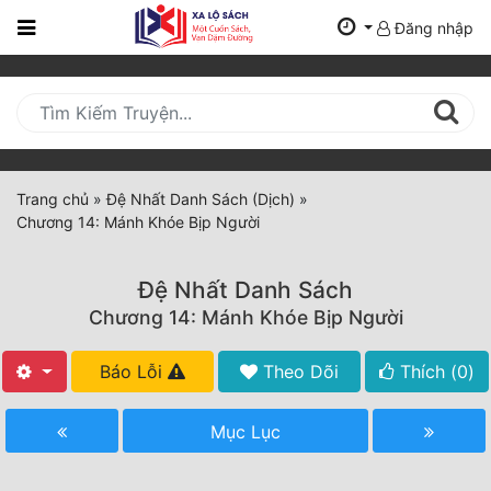
Đăng nhập
Trang
Chủ
Mới
Cập
Nhật
Trang chủ
»
Đệ Nhất Danh Sách (Dịch)
»
(current)
Chương 14: Mánh Khóe Bịp Người
BXH
Thể Loại
Đệ Nhất Danh Sách
Chương 14: Mánh Khóe Bịp Người
Tất Cả
Báo Lỗi
Theo Dõi
Thích (
0
)
Truyện Mới Ra
Mục Lục
Hoàn Thành