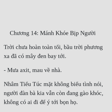
Free
Hậu Cung
Truyện Convert
Truyện Dịch
Trời chưa hoàn toàn tối, bầu trời phương 
Truyện Nhập Môn
Truyện ngắn
Xa Lộ Dịch
Nhâm Tiểu Túc mặt không biểu tình nói, 
Cung Đấu
người đàn bà kia vẫn còn đang gào khóc, 
Cạnh Kỹ
Cổ Tiên Hiệp