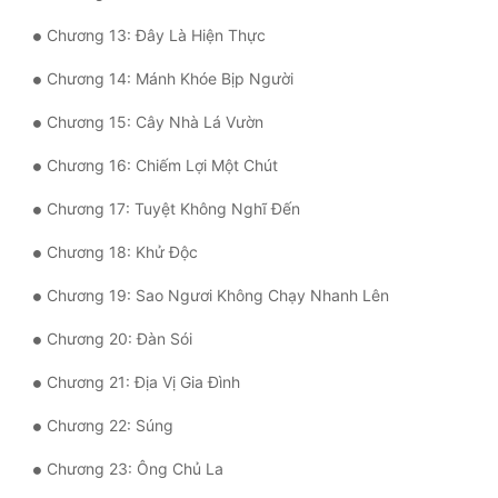
Quân Sự
Chương 13: Đây Là Hiện Thực
Sảng Văn
Chương 14: Mánh Khóe Bịp Người
Chương 15: Cây Nhà Lá Vườn
Sắc
Chương 16: Chiếm Lợi Một Chút
Sủng
Chương 17: Tuyệt Không Nghĩ Đến
Thanh Xuân
Chương 18: Khử Độc
Tiên Hiệp
Chương 19: Sao Ngươi Không Chạy Nhanh Lên
Tiểu Thuyết
Chương 20: Đàn Sói
Trinh Thám
Chương 21: Địa Vị Gia Đình
Triều Đấu
Chương 22: Súng
Trùng Sinh
Chương 23: Ông Chủ La
Trọng Sinh