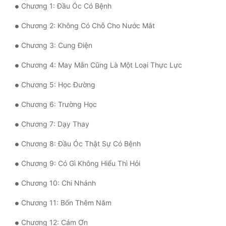
Chương 1: Đầu Óc Có Bệnh
Mưu Mô
Chương 2: Không Có Chỗ Cho Nước Mắt
Mạt Thế
Chương 3: Cung Điện
Mỹ Thực
Chương 4: May Mắn Cũng Là Một Loại Thực Lực
Ngôn Tình
Chương 5: Học Đường
Ngược
Chương 6: Trường Học
Nữ Cường
Chương 7: Dạy Thay
Nữ Phụ
Chương 8: Đầu Óc Thật Sự Có Bệnh
Phong Thủy - Tâm Linh
Chương 9: Có Gì Không Hiểu Thì Hỏi
Phương Tây
Chương 10: Chi Nhánh
Phản Phái
Chương 11: Bốn Thêm Năm
Quan Trường
Chương 12: Cám Ơn