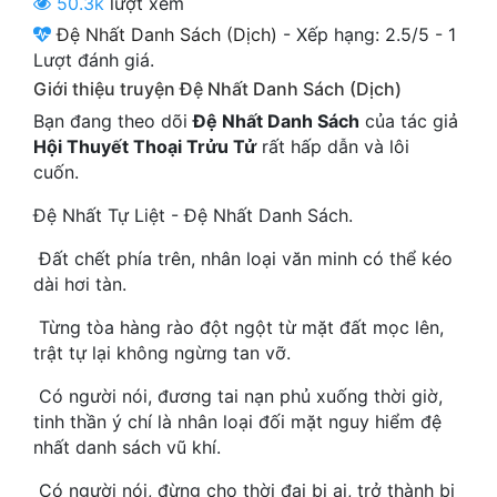
50.3k
lượt xem
Cổ Đại
Đệ Nhất Danh Sách (Dịch)
-
Xếp hạng:
2.5
/
5
-
1
Lượt đánh giá.
Du Hí
Giới thiệu truyện Đệ Nhất Danh Sách (Dịch)
Dã Sử
Bạn đang theo dõi
Đệ Nhất Danh Sách
của tác giả
Hội Thuyết Thoại Trửu Tử
rất hấp dẫn và lôi
Dị Giới
cuốn.
Dị Năng
Đệ Nhất Tự Liệt - Đệ Nhất Danh Sách.
Gia Đấu
Đất chết phía trên, nhân loại văn minh có thể kéo
Góc Nhìn Nam
dài hơi tàn.
Từng tòa hàng rào đột ngột từ mặt đất mọc lên,
Góc Nhìn Nữ
trật tự lại không ngừng tan vỡ.
Huyền Huyễn
Có người nói, đương tai nạn phủ xuống thời giờ,
Huyền Nghi
tinh thần ý chí là nhân loại đối mặt nguy hiểm đệ
nhất danh sách vũ khí.
Huyền Ảo
Có người nói, đừng cho thời đại bi ai, trở thành bi