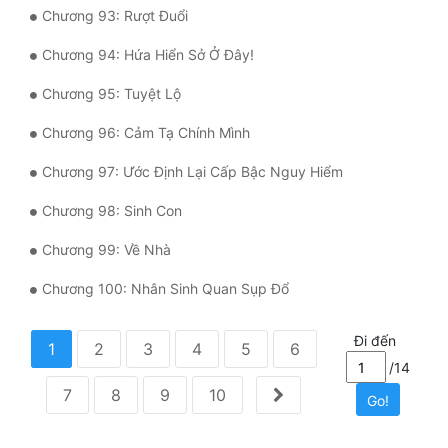
Chương 93: Rượt Đuổi
Chương 94: Hứa Hiển Sở Ở Đây!
Chương 95: Tuyệt Lộ
Chương 96: Cảm Tạ Chính Mình
Chương 97: Ước Định Lại Cấp Bậc Nguy Hiểm
Chương 98: Sinh Con
Chương 99: Về Nhà
Chương 100: Nhân Sinh Quan Sụp Đổ
Đi đến
1
2
3
4
5
6
/14
7
8
9
10
Go!