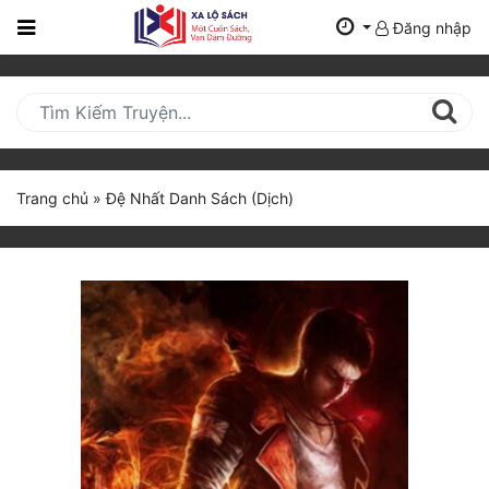
Đăng nhập
Trang
Chủ
Mới
Cập
Nhật
Trang chủ
»
Đệ Nhất Danh Sách (Dịch)
(current)
BXH
Thể Loại
Tất Cả
Truyện Mới Ra
Hoàn Thành