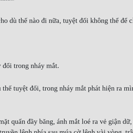
o dù thế nào đi nữa, tuyệt đối không thể để 
y đổi trong nháy mắt.
ế tuyệt đối, trong nháy mắt phát hiện ra mìn
ặt quấn đầy băng, ánh mắt loé ra vẻ giận dữ,
truyền lệnh phía sau múa cờ lệnh vài vòng, trậ