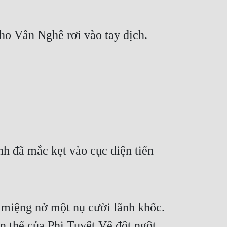
cho Vân Nghê rơi vào tay địch.
h đã mắc kẹt vào cục diện tiến 
 miệng nở một nụ cười lãnh khốc. 
n thế của Phi Tuyết Vệ đột ngột 