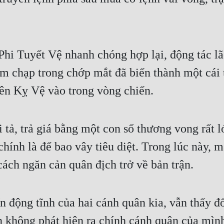
Phi Tuyết Vệ nhanh chóng hợp lại, động tác lão
 chạp trong chớp mắt đã biến thành một cái tú
ên Kỵ Vệ vào trong vòng chiến.
 tả, trả giá bằng một con số thương vong rất l
ính là để bao vây tiêu diệt. Trong lúc này, mắ
cách ngăn cản quân địch trở về bản trận.
động tĩnh của hai cánh quân kia, vẫn thấy đố
 không phát hiện ra chính cánh quân của mình