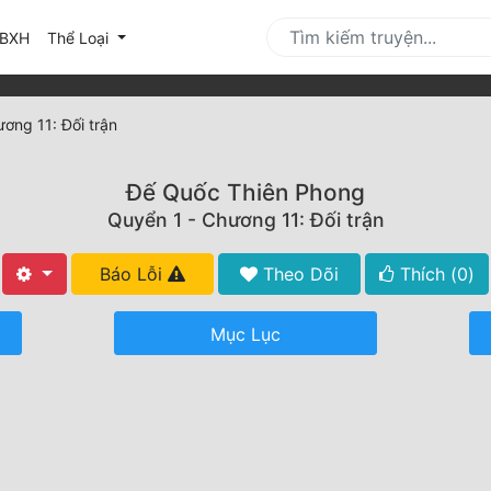
urrent)
BXH
Thể Loại
ơng 11: Đối trận
Đế Quốc Thiên Phong
Quyển 1 - Chương 11: Đối trận
Báo Lỗi
Theo Dõi
Thích (
0
)
Mục Lục