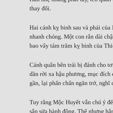
thay đổi.
Hai cánh kỵ binh sau và phải của 
nhanh chóng. Một con rắn dài chậm
bao vây tám trăm kỵ binh của Thi
Cánh quân bên trái bị đánh cho tơi
dần rời xa hậu phương, mục đích ch
gần, lại phấn chấn ngăn trở, nghĩ 
Tuy rằng Mộc Huyết vẫn chú ý đến 
sắp sửa hành động. Thế nhưng hắn