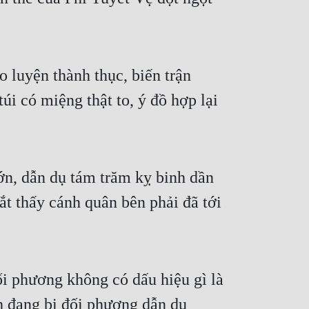
 luyện thành thục, biến trận 
i có miệng thật to, ý đồ hợp lại 
ớn, dẫn dụ tám trăm kỵ binh dần 
t thấy cánh quân bên phải đã tới 
i phương không có dấu hiệu gì là 
 đang bị đối phương dẫn dụ 