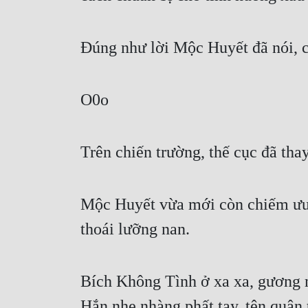
Đúng như lời Mộc Huyết đã nói, ch
O0o
Trên chiến trường, thế cục đã tha
Mộc Huyết vừa mới còn chiếm ưu th
thoái lưỡng nan.
Bích Không Tình ở xa xa, gương m
Hắn nhẹ nhàng phất tay, tên quân 