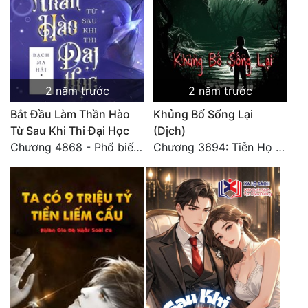
Tu Chân
Tu Tiên
Tội Phạm
2 năm trước
2 năm trước
Vô Địch
Bắt Đầu Làm Thần Hào
Khủng Bố Sống Lại
Võ Hiệp
Từ Sau Khi Thi Đại Học
(Dịch)
Chương 4868 - Phổ biến Hạ Quốc tệ!
Chương 3694: Tiễn Họ Đoạn Đường Cuối - Hoàn
Võng Du
Xuyên Không
Xuyên Nhanh
Xuyên Sách
Xuyên Thư
Điền Văn