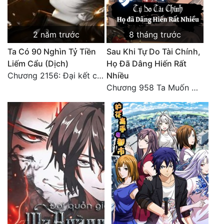
Đô Thị
Đông Phương
2 năm trước
8 tháng trước
Đông Phương Huyền Huyễn
Ta Có 90 Nghìn Tỷ Tiền
Sau Khi Tự Do Tài Chính,
Liếm Cẩu (Dịch)
Họ Đã Dâng Hiến Rất
Đồng Nhân
Chương 2156: Đại kết cục!!!
Nhiều
Chương 958 Ta Muốn Cùng Các Cô Vĩnh Viễn Ở Bên Nhau (2) Hết
Cẩu Đạo Trường Sinh
Ngự Thú
Truyện Nam
Truyện Nữ
Vô Địch Lưu
Xây Dựng Thế Lực
Đam Mỹ