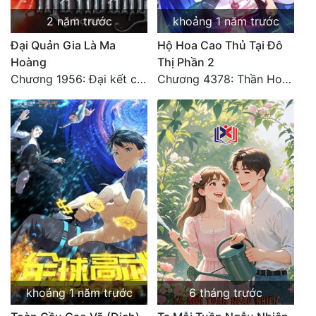
2 năm trước
khoảng 1 năm trước
Đẹp
Đại Quản Gia Là Ma
Hộ Hoa Cao Thủ Tại Đô
Đẹp Hiệp
Hoàng
Thị Phần 2
Chương 1956: Đại kết cục
Chương 4378: Thần Hoàng Hạ Thiên (Đại kết cục) (03)
Tính Cách Nhân Vật :
Cơ Trí
Sát Phạt Quyết Đoán
Vô Sỉ
Điềm Đạm
khoảng 1 năm trước
6 tháng trước