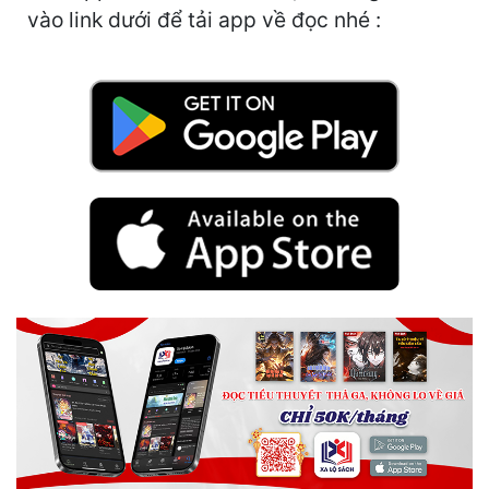
Hài Hước
vào link dưới để tải app về đọc nhé :
Hệ Thống
Học Đường
Khoa Huyễn
Khoa Huyễn Không Gian
Kinh Dị
Kiếm Hiệp
Kỳ Huyễn
Kỳ Ảo
Linh Dị
Làm Giàu
Lịch Sử