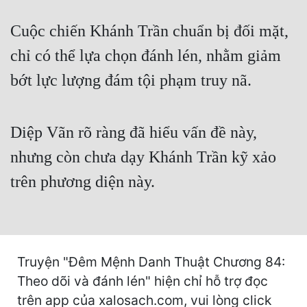
Cổ Đại
Cuộc chiến Khánh Trần chuẩn bị đối mặt,
Du Hí
chỉ có thể lựa chọn đánh lén, nhằm giảm
Dã Sử
bớt lực lượng đám tội phạm truy nã.
Dị Giới
Dị Năng
Diệp Vãn rõ ràng đã hiểu vấn đề này,
Gia Đấu
nhưng còn chưa dạy Khánh Trần kỹ xảo
Góc Nhìn Nam
trên phương diện này.
Góc Nhìn Nữ
Huyền Huyễn
Huyền Nghi
Truyện "Đêm Mệnh Danh Thuật Chương 84:
Theo dõi và đánh lén" hiện chỉ hỗ trợ đọc
Huyền Ảo
trên app của xalosach.com, vui lòng click