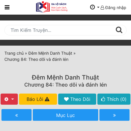
Đăng nhập
Trang
Chủ
Mới
Cập
Nhật
Trang chủ
»
Đêm Mệnh Danh Thuật
»
(current)
Chương 84: Theo dõi và đánh lén
BXH
Thể Loại
Đêm Mệnh Danh Thuật
Chương 84: Theo dõi và đánh lén
Tất Cả
Báo Lỗi
Theo Dõi
Thích (
0
)
Truyện Mới Ra
Mục Lục
Hoàn Thành