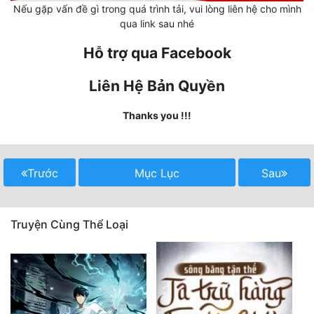
Nếu gặp vấn đề gì trong quá trình tải, vui lòng liên hệ cho mình
qua link sau nhé
Mưu Mô
Hỗ trợ qua Facebook
Mạt Thế
Mỹ Thực
Liên Hệ Bản Quyền
Ngôn Tình
Thanks you !!!
Ngược
Nữ Cường
Trước
Mục Lục
Sau
Nữ Phụ
Phong Thủy - Tâm Linh
Truyện Cùng Thể Loại
Phương Tây
Phản Phái
Quan Trường