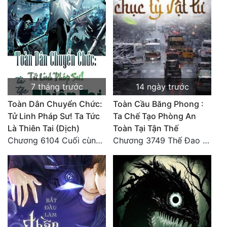
Quân Sự
Sảng Văn
Sắc
Sủng
7 tháng trước
14 ngày trước
Thanh Xuân
Toàn Dân Chuyển Chức:
Toàn Cầu Băng Phong :
Tử Linh Pháp Sư! Ta Tức
Ta Chế Tạo Phòng An
Tiên Hiệp
Là Thiên Tai (Dịch)
Toàn Tại Tận Thế
Tiểu Thuyết
Chương 6104 Cuối cùng (HẾT)
Chương 3749 Thế Đao xuất kích
Trinh Thám
Triều Đấu
Trùng Sinh
Trọng Sinh