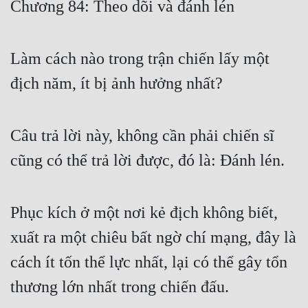
Chương 84: Theo dõi và đánh lén
Free
Hậu Cung
Làm cách nào trong trận chiến lấy một
Truyện Convert
địch năm, ít bị ảnh hưởng nhất?
Truyện Dịch
Truyện Nhập Môn
Câu trả lời này, không cần phải chiến sĩ
cũng có thể trả lời được, đó là: Đánh lén.
Truyện ngắn
Xa Lộ Dịch
Phục kích ở một nơi kẻ địch không biết,
xuất ra một chiêu bất ngờ chí mạng, đây là
Cung Đấu
cách ít tốn thể lực nhất, lại có thể gây tổn
Cạnh Kỹ
thương lớn nhất trong chiến đấu.
Cổ Tiên Hiệp