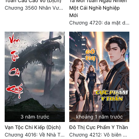
Toàn Cầu Cao Võ (Dịch)
Ta Mỗi Tuần Ngẫu Nhiên
Chương 3560 Nhân Vương trở về - END
Một Cái Nghề Nghiệp
Mới
Chương 4720: da mặt dày
3 năm trước
khoảng 1 năm trước
Vạn Tộc Chi Kiếp (Dịch)
Đô Thị Cực Phẩm Y Thần
Chương 4016: Về Nhà Thôi... (Đại Kết Cục)
Chương 4212: Vô biên hắc ám