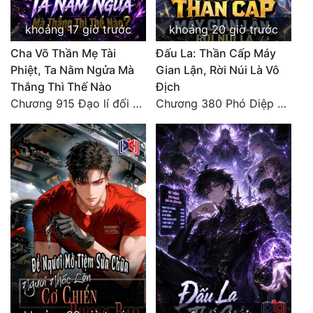
Quân Sự
khoảng 17 giờ trước
khoảng 20 giờ trước
Sảng Văn
Cha Võ Thần Mẹ Tài
Đấu La: Thần Cấp Máy
Phiệt, Ta Nằm Ngửa Mà
Gian Lận, Rời Núi Là Vô
Sắc
Thắng Thì Thế Nào
Địch
Chương 915 Đạo lí đối nhân xử thế! Ta biết làm cơm là chuyện rất kỳ quái sao?
Chương 380 Phó Diệp dẫn toàn tộc Hồn Thú di chuyển đến Sâm La Tinh, chúng thần Thần Giới kinh ngạc!
Sủng
Thanh Xuân
Tiên Hiệp
Tiểu Thuyết
Trinh Thám
Triều Đấu
Trùng Sinh
Trọng Sinh