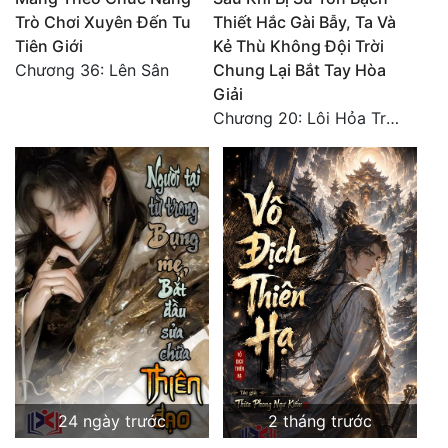
Đô Thị
Trò Chơi Xuyên Đến Tu
Thiết Hắc Gài Bẫy, Ta Và
Tiên Giới
Kẻ Thù Không Đội Trời
Đông Phương
Chương 36: Lên Sân
Chung Lại Bắt Tay Hòa
Giải
Đông Phương Huyền Huyễn
Chương 20: Lôi Hỏa Trường Minh (Hết)
Đồng Nhân
Cẩu Đạo Trường Sinh
Ngự Thú
Truyện Nam
Truyện Nữ
Vô Địch Lưu
Xây Dựng Thế Lực
24 ngày trước
2 tháng trước
Đam Mỹ