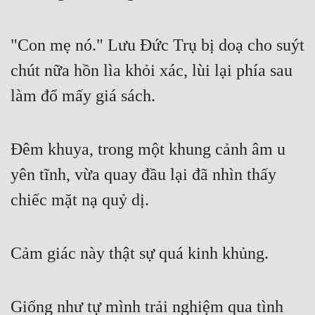
Free
"Con mẹ nó." Lưu Đức Trụ bị doạ cho suýt
Hậu Cung
chút nữa hồn lìa khỏi xác, lùi lại phía sau
Truyện Convert
làm đổ mấy giá sách.
Truyện Dịch
Truyện Nhập Môn
Đêm khuya, trong một khung cảnh âm u
Truyện ngắn
yên tĩnh, vừa quay đầu lại đã nhìn thấy
Xa Lộ Dịch
chiếc mặt nạ quỷ dị.
Cung Đấu
Cảm giác này thật sự quá kinh khủng.
Cạnh Kỹ
Cổ Tiên Hiệp
Giống như tự mình trải nghiệm qua tình