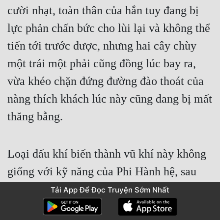
cười nhạt, toàn thân của hắn tuy đang bị 
lực phản chấn bức cho lùi lại và không thể 
tiến tới trước được, nhưng hai cây chùy 
một trái một phải cũng đồng lúc bay ra, 
vừa khéo chặn đứng đường đào thoát của 
nàng thích khách lúc này cũng đang bị mất 
thăng bằng.
Loại đấu khí biến thành vũ khí này không 
giống với kỹ năng của Phi Hành hệ, sau 
khi chúng rời tay thì uy lực cũng không 
Tải App Để Đọc Truyện Sớm Nhất
còn mạnh nữa, dù đối phương có bị trúng 