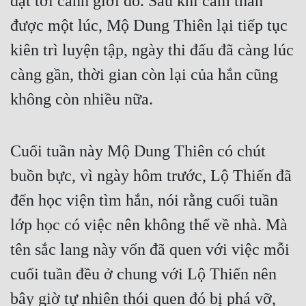
đạt tới cảnh giới đó. Sau khi cảm thán 
được một lúc, Mộ Dung Thiên lại tiếp tục 
Đẹp
kiên trì luyện tập, ngày thi đấu đã càng lúc 
Đẹp Hiệp
càng gần, thời gian còn lại của hắn cũng 
Tính Cách Nhân Vật :
không còn nhiều nữa.
Cơ Trí
Sát Phạt Quyết Đoán
Cuối tuần này Mộ Dung Thiên có chút 
buồn bực, vì ngày hôm trước, Lộ Thiến đã 
Vô Sỉ
đến học viện tìm hắn, nói rằng cuối tuần 
Điềm Đạm
lớp học có việc nên không thể về nhà. Mà 
tên sắc lang này vốn đã quen với việc mỗi 
cuối tuần đều ở chung với Lộ Thiến nên 
bây giờ tự nhiên thói quen đó bị phá vỡ, 