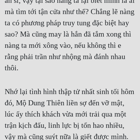
ẩn sĩ, vậy tại sao nàng ta lại biết mình là ai 
mà tìm tới tận cửa như thế? Chẳng lẽ nàng 
ta có phương pháp truy tung đặc biệt hay 
sao? Mà cũng may là hắn đã tắm xong thì 
nàng ta mới xông vào, nếu không thì e 
rằng phải trần như nhộng mà đánh nhau 
thôi.
Nhớ lại tình hình thập tử nhất sinh tối hôm 
đó, Mộ Dung Thiên liền sợ đến vỡ mật, 
lúc ấy thích khách vừa mới trải qua một 
trận kịch đấu, linh lực bị tổn hao nhiều, 
vậy mà cũng suýt nữa là giết được mình. 