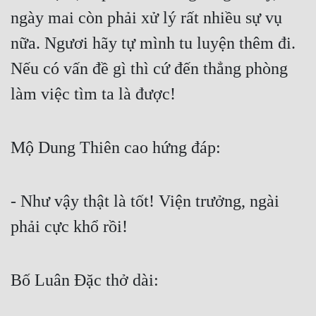
ngày mai còn phải xử lý rất nhiều sự vụ 
Quân Sự
nữa. Ngươi hãy tự mình tu luyện thêm đi. 
Sảng Văn
Nếu có vấn đề gì thì cứ đến thẳng phòng 
Sắc
làm việc tìm ta là được!
Sủng
Thanh Xuân
Mộ Dung Thiên cao hứng đáp:
Tiên Hiệp
Tiểu Thuyết
- Như vậy thật là tốt! Viện trưởng, ngài 
Trinh Thám
phải cực khổ rồi!
Triều Đấu
Trùng Sinh
Bố Luân Đặc thở dài:
Trọng Sinh