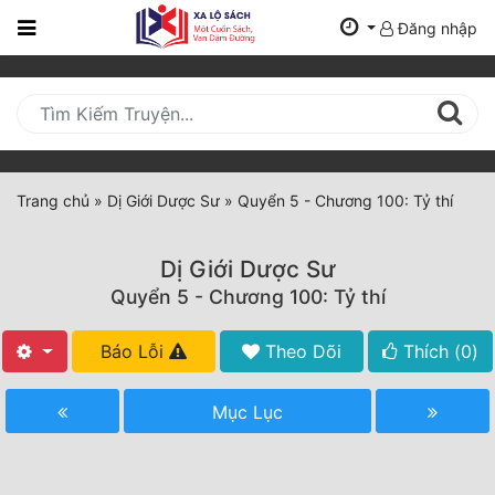
Đăng nhập
Trang
Chủ
Mới
Cập
Nhật
Trang chủ
»
Dị Giới Dược Sư
»
Quyển 5 - Chương 100: Tỷ thí
(current)
BXH
Dị Giới Dược Sư
Thể Loại
Quyển 5 - Chương 100: Tỷ thí
Báo Lỗi
Theo Dõi
Thích (
0
)
Tất Cả
Truyện Mới Ra
Mục Lục
Hoàn Thành