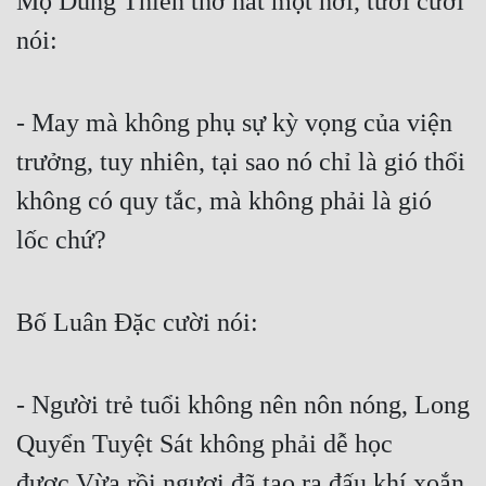
Mộ Dung Thiên thở hắt một hơi, tươi cười 
Hài Hước
nói:
Hệ Thống
Học Đường
- May mà không phụ sự kỳ vọng của viện 
Khoa Huyễn
trưởng, tuy nhiên, tại sao nó chỉ là gió thổi 
Khoa Huyễn Không Gian
không có quy tắc, mà không phải là gió 
Kinh Dị
lốc chứ?
Kiếm Hiệp
Kỳ Huyễn
Bố Luân Đặc cười nói:
Kỳ Ảo
Linh Dị
- Người trẻ tuổi không nên nôn nóng, Long 
Quyển Tuyệt Sát không phải dễ học 
Làm Giàu
được.Vừa rồi ngươi đã tạo ra đấu khí xoắn 
Lịch Sử