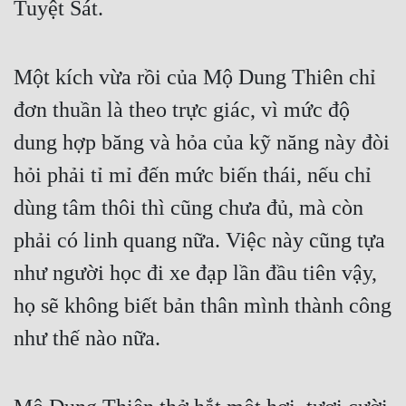
Tuyệt Sát.
Cổ Đại
Du Hí
Một kích vừa rồi của Mộ Dung Thiên chỉ 
Dã Sử
đơn thuần là theo trực giác, vì mức độ 
Dị Giới
dung hợp băng và hỏa của kỹ năng này đòi 
Dị Năng
hỏi phải tỉ mỉ đến mức biến thái, nếu chỉ 
Gia Đấu
dùng tâm thôi thì cũng chưa đủ, mà còn 
Góc Nhìn Nam
phải có linh quang nữa. Việc này cũng tựa 
Góc Nhìn Nữ
như người học đi xe đạp lần đầu tiên vậy, 
họ sẽ không biết bản thân mình thành công 
Huyền Huyễn
như thế nào nữa.
Huyền Nghi
Huyền Ảo