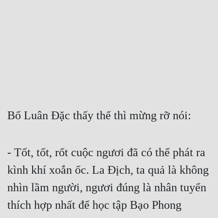
Free
Hậu Cung
Truyện Convert
Truyện Dịch
Truyện Nhập Môn
Truyện ngắn
Bố Luân Đặc thấy thế thì mừng rỡ nói:
Xa Lộ Dịch
- Tốt, tốt, rốt cuộc ngươi đã có thể phát ra 
Cung Đấu
kình khí xoắn ốc. La Địch, ta quả là không 
nhìn lầm người, ngươi đúng là nhân tuyển 
Cạnh Kỹ
thích hợp nhất để học tập Bạo Phong 
Cổ Tiên Hiệp