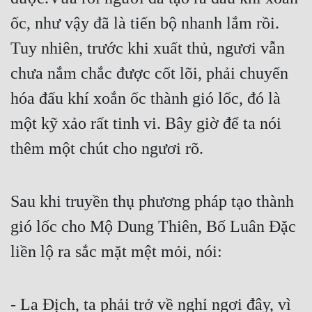
ốc, như vậy đã là tiến bộ nhanh lắm rồi. 
Mưu Mô
Tuy nhiên, trước khi xuất thủ, ngươi vẫn 
Mạt Thế
chưa nắm chắc được cốt lõi, phải chuyển 
Mỹ Thực
hóa đấu khí xoắn ốc thành gió lốc, đó là 
Ngôn Tình
một kỹ xảo rất tinh vi. Bây giờ để ta nói 
Ngược
thêm một chút cho ngươi rõ.
Nữ Cường
Nữ Phụ
Sau khi truyền thụ phương pháp tạo thành 
Phong Thủy - Tâm Linh
gió lốc cho Mộ Dung Thiên, Bố Luân Đặc 
liền lộ ra sắc mặt mệt mỏi, nói:
Phương Tây
Phản Phái
- La Địch, ta phải trở về nghỉ ngơi đây, vì 
Quan Trường