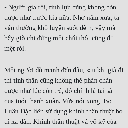
- Người già rồi, tinh lực cũng không còn 
Tu Chân
được như trước kia nữa. Nhớ năm xưa, ta 
Tu Tiên
vẫn thường khổ luyện suốt đêm, vậy mà 
Tội Phạm
bây giờ chỉ đứng một chút thôi cũng đủ 
Vô Địch
mệt rồi.
Võ Hiệp
Võng Du
Một người dù mạnh đến đâu, sau khi già đi 
Xuyên Không
thì tinh thần cũng không thể phấn chấn 
Xuyên Nhanh
được như lúc còn trẻ, đó chính là tài sản 
Xuyên Sách
của tuổi thanh xuân. Vừa nói xong, Bố 
Xuyên Thư
Luân Đặc liền sử dụng khinh thân thuật bỏ 
đi xa dần. Khinh thân thuật và võ kỹ của 
Điền Văn