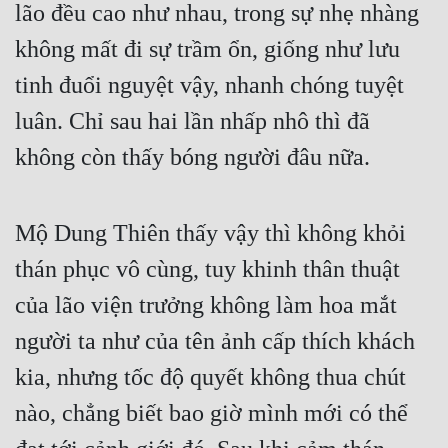
lão đều cao như nhau, trong sự nhẹ nhàng 
Đô Thị
không mất đi sự trầm ổn, giống như lưu 
Đông Phương
tinh đuổi nguyệt vậy, nhanh chóng tuyệt 
Đông Phương Huyền Huyễn
luân. Chỉ sau hai lần nhấp nhô thì đã 
Đồng Nhân
không còn thấy bóng người đâu nữa.
Cẩu Đạo Trường Sinh
Mộ Dung Thiên thấy vậy thì không khỏi 
Ngự Thú
thán phục vô cùng, tuy khinh thân thuật 
Truyện Nam
của lão viện trưởng không làm hoa mắt 
Truyện Nữ
người ta như của tên ảnh cấp thích khách 
Vô Địch Lưu
kia, nhưng tốc độ quyết không thua chút 
Xây Dựng Thế Lực
nào, chẳng biết bao giờ mình mới có thể 
Đam Mỹ