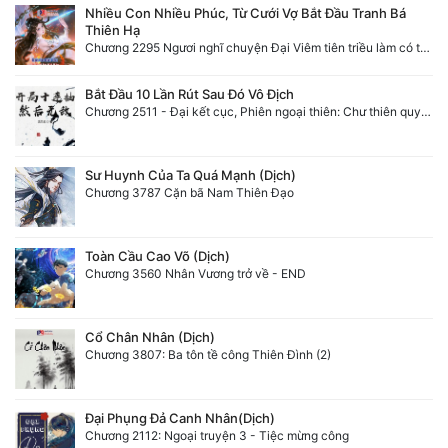
Nhiều Con Nhiều Phúc, Từ Cưới Vợ Bắt Đầu Tranh Bá
Thiên Hạ
Chương 2295 Ngươi nghĩ chuyện Đại Viêm tiên triều làm có thể giấu được thiên hạ sao?
Bắt Đầu 10 Lần Rút Sau Đó Vô Địch
Chương 2511 - Đại kết cục, Phiên ngoại thiên: Chư thiên quy nhất giới, vĩnh hằng thế giới. Hết!
Sư Huynh Của Ta Quá Mạnh (Dịch)
Chương 3787 Cặn bã Nam Thiên Đạo
Toàn Cầu Cao Võ (Dịch)
Chương 3560 Nhân Vương trở về - END
Cổ Chân Nhân (Dịch)
Chương 3807: Ba tôn tề công Thiên Đình (2)
Đại Phụng Đả Canh Nhân(Dịch)
Chương 2112: Ngoại truyện 3 - Tiệc mừng công