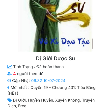
Free
Hậu Cung
Truyện Convert
Truyện Dịch
Truyện Nhập Môn
Truyện ngắn
Dị Giới Dược Sư
Tình Trạng :
Đã hoàn thành
Xa Lộ Dịch
4
người theo dõi
Cập Nhật
06:32 10-07-2024
Cung Đấu
Mới nhất :
Quyển 19 - Chương 431: Tiêu Băng
(HẾT)
Cạnh Kỹ
Dị Giới
,
Huyền Huyễn
,
Xuyên Không
,
Truyện
Cổ Tiên Hiệp
Dịch
,
Free