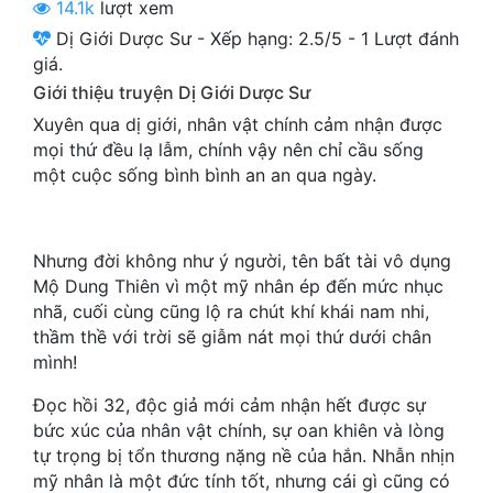
14.1k
lượt xem
Cổ Đại
Dị Giới Dược Sư
-
Xếp hạng:
2.5
/
5
-
1
Lượt đánh
Du Hí
giá.
Giới thiệu truyện Dị Giới Dược Sư
Dã Sử
Xuyên qua dị giới, nhân vật chính cảm nhận được
Dị Giới
mọi thứ đều lạ lẫm, chính vậy nên chỉ cầu sống
một cuộc sống bình bình an an qua ngày.
Dị Năng
Gia Đấu
Nhưng đời không như ý người, tên bất tài vô dụng
Góc Nhìn Nam
Mộ Dung Thiên vì một mỹ nhân ép đến mức nhục
nhã, cuối cùng cũng lộ ra chút khí khái nam nhi,
Góc Nhìn Nữ
thầm thề với trời sẽ giẫm nát mọi thứ dưới chân
mình!
Huyền Huyễn
Đọc hồi 32, độc giả mới cảm nhận hết được sự
Huyền Nghi
bức xúc của nhân vật chính, sự oan khiên và lòng
tự trọng bị tổn thương nặng nề của hắn. Nhẫn nhịn
Huyền Ảo
mỹ nhân là một đức tính tốt, nhưng cái gì cũng có