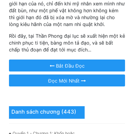
Hài Hước
giới hạn của nó, chỉ đến khi mỹ nhân xem mình như
đất bùn, như một phế vật không hơn không kém
Hệ Thống
thì giới hạn đó đã bị xóa mờ và nhường lại cho
lòng kiêu hãnh của một nam nhi quật khởi.
Học Đường
Rồi đây, tại Thần Phong đại lục sẽ xuất hiện một kẻ
Khoa Huyễn
chinh phục ti tiện, bàng môn tả đạo, và sẽ bất
chấp thủ đoạn để đạt tới mục đích...
Khoa Huyễn Không Gian
Kinh Dị
Bắt Đầu Đọc
Kiếm Hiệp
Đọc Mới Nhất
Kỳ Huyễn
Kỳ Ảo
Linh Dị
Danh sách chương (443)
Làm Giàu
Quyển 1 - Chương 1: Khốn hoặc
Lịch Sử