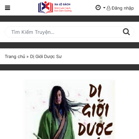
Đăng nhập
Trang
Chủ
Mới
Cập
Nhật
Trang chủ
»
Dị Giới Dược Sư
(current)
BXH
Thể Loại
Tất Cả
Truyện Mới Ra
Hoàn Thành