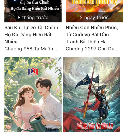
8 tháng trước
2 ngày trước
Sau Khi Tự Do Tài Chính,
Nhiều Con Nhiều Phúc,
Họ Đã Dâng Hiến Rất
Từ Cưới Vợ Bắt Đầu
Nhiều
Tranh Bá Thiên Hạ
Chương 958 Ta Muốn Cùng Các Cô Vĩnh Viễn Ở Bên Nhau (2) Hết
Chương 2297 Chu Du Du mang thai