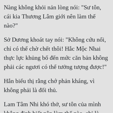
Cổ Đại
Nàng không khỏi nản lòng nói: "Sư tôn, 
Du Hí
cái kia Thương Lâm giới nên làm thế 
Dã Sử
Dị Giới
Sở Dương khoát tay nói: "Không cứu nổi, 
Dị Năng
chỉ có thể chờ chết thôi! Hắc Mộc Nhai 
Gia Đấu
thực lực khủng bố đến mức căn bản không 
Góc Nhìn Nam
Góc Nhìn Nữ
Hắn biểu thị rằng chớ phản kháng, vì 
Huyền Huyễn
Huyền Nghi
Lam Tâm Nhi khó thở, sư tôn của mình 
Huyền Ảo