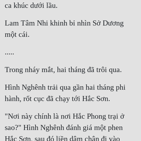
Đô Thị
Đông Phương
Lam Tâm Nhi khinh bỉ nhìn Sở Dương 
Đông Phương Huyền Huyễn
Đồng Nhân
Cẩu Đạo Trường Sinh
Ngự Thú
Hình Nghênh trải qua gần hai tháng phi 
Truyện Nam
Truyện Nữ
"Nơi này chính là nơi Hắc Phong trại ở 
Vô Địch Lưu
sao?" Hình Nghênh đánh giá một phen 
Xây Dựng Thế Lực
Hắc Sơn, sau đó liền dậm chân đi vào 
Đam Mỹ