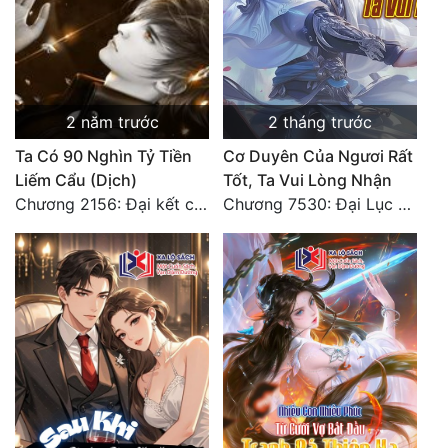
2 năm trước
2 tháng trước
Ta Có 90 Nghìn Tỷ Tiền
Cơ Duyên Của Ngươi Rất
Liếm Cẩu (Dịch)
Tốt, Ta Vui Lòng Nhận
Chương 2156: Đại kết cục!!!
Chương 7530: Đại Lục Khởi Nguyên – Kiến Thành 71