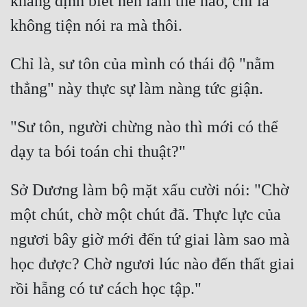
khẳng định biết nên làm thế nào, chỉ là 
Hài Hước
Hệ Thống
Học Đường
Chỉ là, sư tôn của mình có thái độ "nằm 
Khoa Huyễn
Khoa Huyễn Không Gian
"Sư tôn, người chừng nào thì mới có thể 
Kinh Dị
Kiếm Hiệp
Sở Dương làm bộ mặt xấu cười nói: "Chờ 
Kỳ Huyễn
một chút, chờ một chút đã. Thực lực của 
Kỳ Ảo
ngươi bây giờ mới đến tứ giai làm sao mà 
Linh Dị
học được? Chờ ngươi lúc nào đến thất giai 
Làm Giàu
Lịch Sử