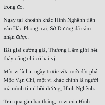
Đẹp
Đẹp Hiệp
Ngay tại khoảnh khắc Hình Nghênh tiến 
vào Hắc Phong trại, Sở Dương đã cảm 
Tính Cách Nhân Vật :
Cơ Trí
Bát giai cường giả, Thương Lâm giới hết 
Sát Phạt Quyết Đoán
Vô Sỉ
Điềm Đạm
Một vị là hai ngày trước vừa mới đột phá 
Mộc Vạn Chi, một vị khác chính là người 
Trải qua gần hai tháng, tu vi của Hình 