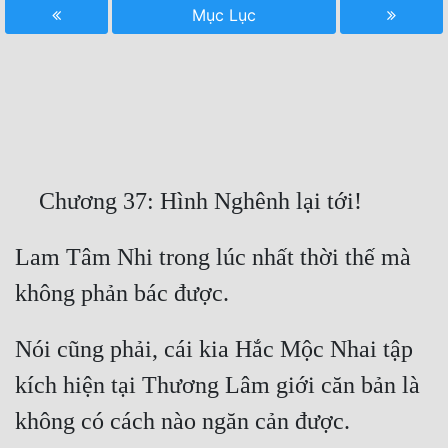
Mục Lục
Free
Hậu Cung
Truyện Convert
Truyện Dịch
Truyện Nhập Môn
Truyện ngắn
Lam Tâm Nhi trong lúc nhất thời thế mà 
Xa Lộ Dịch
Cung Đấu
Nói cũng phải, cái kia Hắc Mộc Nhai tập 
kích hiện tại Thương Lâm giới căn bản là 
Cạnh Kỹ
Cổ Tiên Hiệp