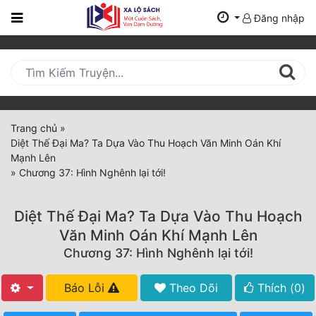
Đăng nhập
Trang
Chủ
Mới
Cập
Nhật
Trang chủ
»
(current)
Diệt Thế Đại Ma? Ta Dựa Vào Thu Hoạch Văn Minh Oán Khí
BXH
Mạnh Lên
»
Chương 37: Hình Nghênh lại tới!
Thể Loại
Diệt Thế Đại Ma? Ta Dựa Vào Thu Hoạch
Tất Cả
Văn Minh Oán Khí Mạnh Lên
Chương 37: Hình Nghênh lại tới!
Truyện Mới Ra
Hoàn Thành
Báo Lỗi
Theo Dõi
Thích (
0
)