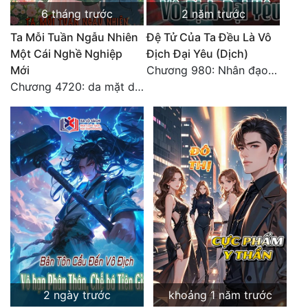
6 tháng trước
2 năm trước
Ta Mỗi Tuần Ngẫu Nhiên
Đệ Tử Của Ta Đều Là Vô
Một Cái Nghề Nghiệp
Địch Đại Yêu (Dịch)
Mới
Chương 980: Nhân đạo thành Thánh (4). HẾT.
Chương 4720: da mặt dày
2 ngày trước
khoảng 1 năm trước