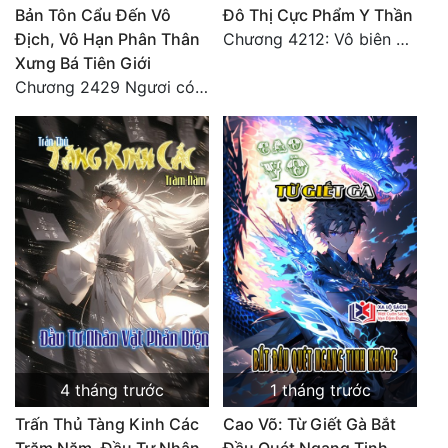
Bản Tôn Cẩu Đến Vô
Đô Thị Cực Phẩm Y Thần
Địch, Vô Hạn Phân Thân
Chương 4212: Vô biên hắc ám
Xưng Bá Tiên Giới
Chương 2429 Ngươi có tuệ nhãn? Ta có...
4 tháng trước
1 tháng trước
Trấn Thủ Tàng Kinh Các
Cao Võ: Từ Giết Gà Bắt