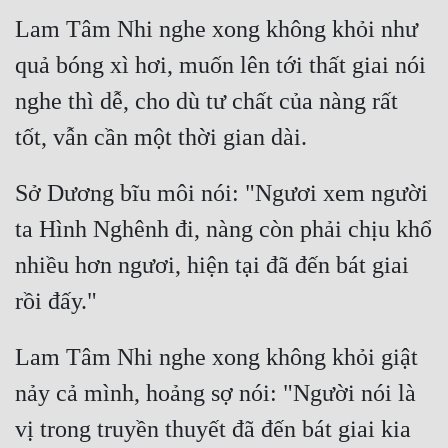
Lam Tâm Nhi nghe xong không khỏi như 
Mưu Mô
quả bóng xì hơi, muốn lên tới thất giai nói 
Mạt Thế
nghe thì dễ, cho dù tư chất của nàng rất 
Mỹ Thực
Ngôn Tình
Sở Dương bĩu môi nói: "Ngươi xem người 
Ngược
ta Hình Nghênh đi, nàng còn phải chịu khổ 
Nữ Cường
nhiều hơn ngươi, hiện tại đã đến bát giai 
Nữ Phụ
Phong Thủy - Tâm Linh
Lam Tâm Nhi nghe xong không khỏi giật 
Phương Tây
nảy cả mình, hoảng sợ nói: "Người nói là 
Phản Phái
vị trong truyền thuyết đã đến bát giai kia 
Quan Trường