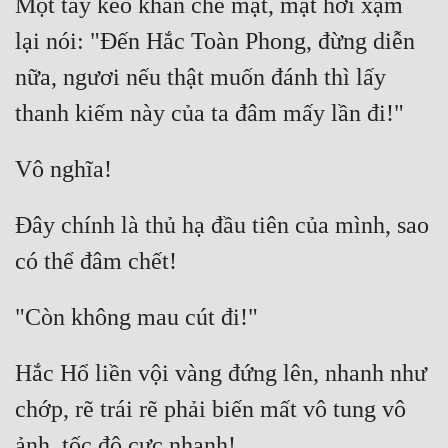
Một tay kéo khăn che mặt, mặt hơi xạm 
lại nói: "Đến Hắc Toàn Phong, đừng diễn 
nữa, ngươi nếu thật muốn đánh thì lấy 
Đây chính là thủ hạ đầu tiên của mình, sao 
Hắc Hổ liền vội vàng đứng lên, nhanh như 
chớp, rẽ trái rẽ phải biến mất vô tung vô 