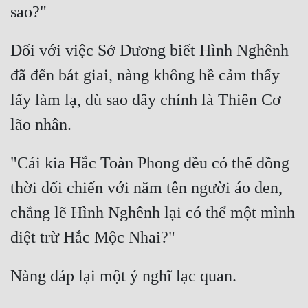
Quân Sự
Đối với việc Sở Dương biết Hình Nghênh 
Sảng Văn
đã đến bát giai, nàng không hề cảm thấy 
Sắc
lấy làm lạ, dù sao đây chính là Thiên Cơ 
Sủng
Thanh Xuân
Tiên Hiệp
"Cái kia Hắc Toàn Phong đều có thể đồng 
thời đối chiến với năm tên người áo đen, 
Tiểu Thuyết
chẳng lẽ Hình Nghênh lại có thể một mình 
Trinh Thám
Triều Đấu
Trùng Sinh
Trọng Sinh