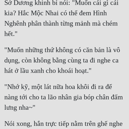
Sở Dương khinh bỉ nói: "Muốn cái gì cái 
Tu Chân
kia? Hắc Mộc Nhai có thể đem Hình 
Tu Tiên
Nghênh phân thành từng mảnh mà chém 
Tội Phạm
Vô Địch
"Muốn những thứ không có căn bản là vô 
Võ Hiệp
dụng, còn không bằng cùng ta đi nghe ca 
Võng Du
Xuyên Không
"Nhớ kỹ, một lát nữa hoa khôi đi ra để 
Xuyên Nhanh
nàng tới cho ta lão nhân gia bóp chân đấm 
Xuyên Sách
Xuyên Thư
Điền Văn
Nói xong, hắn trực tiếp nằm trên ghế nghe 