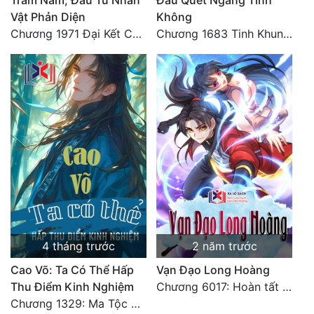
Trăm Năm, Đầu Tư Nhân
Đầu Quét Ngang Tinh
Vật Phản Diện
Không
Chương 1971 Đại Kết Cục!
Chương 1683 Tinh Khung Võ Thánh (Hết)
4 tháng trước
2 năm trước
Cao Võ: Ta Có Thể Hấp
Vạn Đạo Long Hoàng
Thu Điểm Kinh Nghiệm
Chương 6017: Hoàn tất cảm nghĩ của tác giả
Chương 1329: Ma Tộc đại công chúa Thương Nguyệt