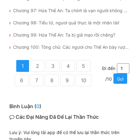
Chương 97: Hứa Thế An: Ta chính là vạn người không được một vượng thê Thánh Thể!
Chương 98: Tiểu tử, ngươi quả thực là một nhân tài!
Chương 99: Hứa Thế An: Ta bị giả mạo rồi chăng?
Chương 100: Tông chủ: Các ngươi cho Thế An bày rượu bồi tội đi.
1
2
3
4
5
Đi đến
/10
Go!
6
7
8
9
10
Bình Luận (
0
)
Các Đại Năng Đã Để Lại Thần Thức
Lưu ý: Vui lòng tải app để có thể lưu lại thần thức trên
truyện này