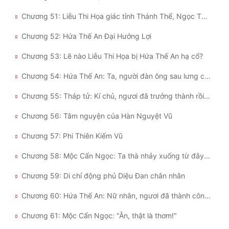
Chương 51: Liễu Thi Họa giác tỉnh Thánh Thể, Ngọc Thanh Kiếm Tông chấn động.
Đẹp
Chương 52: Hứa Thế An Đại Hưởng Lợi
Đẹp Hiệp
Chương 53: Lẽ nào Liễu Thi Họa bị Hứa Thế An hạ cổ?
Tính Cách Nhân Vật :
Chương 54: Hứa Thế An: Ta, người đàn ông sau lưng các kiều nữ của Ngọc Thanh
Cơ Trí
Chương 55: Tháp tử: Kí chủ, ngươi đã trưởng thành rồi đấy!
Sát Phạt Quyết Đoán
Chương 56: Tâm nguyện của Hàn Nguyệt Vũ
Vô Sỉ
Chương 57: Phi Thiên Kiếm Vũ
Điềm Đạm
Chương 58: Mộc Cẩn Ngọc: Ta thà nhảy xuống từ đây chứ nhất quyết không cầu xin Hứa Thế An!
Chương 59: Di chỉ động phủ Diệu Đan chân nhân
Chương 60: Hứa Thế An: Nữ nhân, ngươi đã thành công thu hút sự chú ý của ta!
Chương 61: Mộc Cẩn Ngọc: "Ân, thật là thơm!"