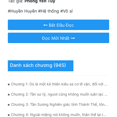
Tác giả:
Phong Yên Túy
Hài Hước
#Huyền Huyễn #Hệ thống #Vô sỉ
Hệ Thống
Học Đường
Bắt Đầu Đọc
Khoa Huyễn
Đọc Mới Nhất
Khoa Huyễn Không Gian
Kinh Dị
Kiếm Hiệp
Danh sách chương (945)
Kỳ Huyễn
Chương 1: Dù là một kẻ thiên kiêu sa cơ lỡ vận, đối với ta mà nói, chinh phục nàng vẫn là một thử thách đáng giá.
Kỳ Ảo
Chương 2: Tần sư tỷ, ngươi cũng không muốn luân lạc thành công cụ sinh đẻ cho gia tộc chứ?
Linh Dị
Chương 3: Tần Sương Nghiên giác tỉnh Thánh Thể, tông môn chấn động!
Làm Giàu
Chương 4: Ngoài miệng nói không muốn, thân thể lại rất thành thật - Tần Sương Nghiên
Lịch Sử