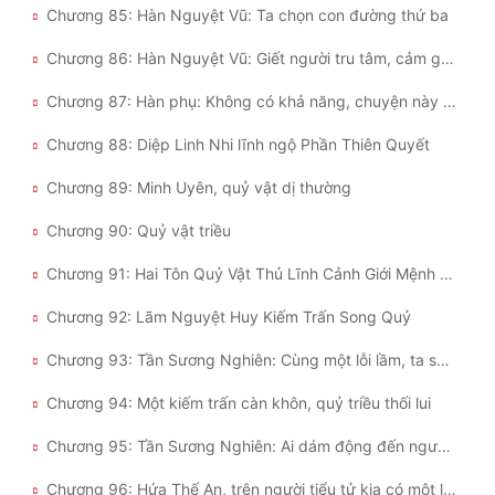
Chương 85: Hàn Nguyệt Vũ: Ta chọn con đường thứ ba
Chương 86: Hàn Nguyệt Vũ: Giết người tru tâm, cảm giác coi như không tệ
Chương 87: Hàn phụ: Không có khả năng, chuyện này tuyệt đối không thể xảy ra
Chương 88: Diệp Linh Nhi lĩnh ngộ Phần Thiên Quyết
Chương 89: Minh Uyên, quỷ vật dị thường
Chương 90: Quỷ vật triều
Chương 91: Hai Tôn Quỷ Vật Thủ Lĩnh Cảnh Giới Mệnh Đan Xuất Hiện
Chương 92: Lãm Nguyệt Huy Kiếm Trấn Song Quỷ
Chương 93: Tần Sương Nghiên: Cùng một lỗi lầm, ta sẽ không phạm phải lần thứ hai
Chương 94: Một kiếm trấn càn khôn, quỷ triều thối lui
Chương 95: Tần Sương Nghiên: Ai dám động đến người của Thiên Sương viện ta!
Chương 96: Hứa Thế An, trên người tiểu tử kia có một loại ma lực khác lạ