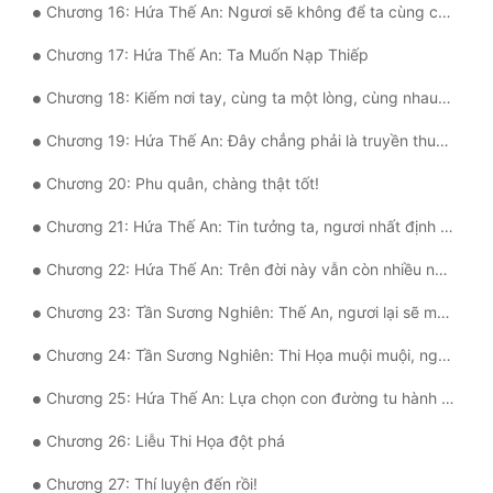
Chương 16: Hứa Thế An: Ngươi sẽ không để ta cùng chó ngồi chung bàn chứ?
Quân Sự
Chương 17: Hứa Thế An: Ta Muốn Nạp Thiếp
Sảng Văn
Chương 18: Kiếm nơi tay, cùng ta một lòng, cùng nhau giết Hứa Cẩu!
Sắc
Chương 19: Hứa Thế An: Đây chẳng phải là truyền thuyết về Tiên Thiên Góa Phụ Thánh Thể hay sao?
Sủng
Chương 20: Phu quân, chàng thật tốt!
Thanh Xuân
Chương 21: Hứa Thế An: Tin tưởng ta, ngươi nhất định có thể trở thành Thái Huyền thiên kiêu
Tiên Hiệp
Chương 22: Hứa Thế An: Trên đời này vẫn còn nhiều người tốt bụng!
Tiểu Thuyết
Chương 23: Tần Sương Nghiên: Thế An, ngươi lại sẽ mang đến cho ta cái gì dạng kinh hỉ đây?
Trinh Thám
Chương 24: Tần Sương Nghiên: Thi Họa muội muội, ngươi đã thay đổi rồi!
Triều Đấu
Chương 25: Hứa Thế An: Lựa chọn con đường tu hành ngươi muốn nhất
Trùng Sinh
Chương 26: Liễu Thi Họa đột phá
Trọng Sinh
Chương 27: Thí luyện đến rồi!