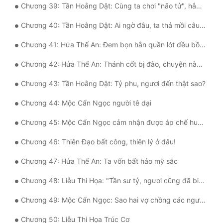
Chương 39: Tần Hoằng Dật: Cùng ta chơi "não tử", hắn không xứng!
Đô Thị
Chương 40: Tần Hoằng Dật: Ai ngờ đâu, ta thả mồi câu cá!
Đông Phương
Chương 41: Hứa Thế An: Đem bọn hắn quần lót đều bồi ở chỗ này
Đông Phương Huyền Huyễn
Chương 42: Hứa Thế An: Thánh cốt bị đào, chuyện này ta quen thuộc!
Đồng Nhân
Chương 43: Tần Hoằng Dật: Tỷ phu, ngươi đến thật sao?
Chương 44: Mộc Cẩn Ngọc người tê dại
Cẩu Đạo Trường Sinh
Chương 45: Mộc Cẩn Ngọc cảm nhận được áp chế huyết mạch
Ngự Thú
Chương 46: Thiên Đạo bất công, thiên lý ở đâu!
Truyện Nam
Chương 47: Hứa Thế An: Ta vốn bất hảo mỹ sắc
Truyện Nữ
Chương 48: Liễu Thi Họa: "Tần sư tỷ, ngươi cũng đã biến thành hình dáng phu quân rồi!"
Vô Địch Lưu
Chương 49: Mộc Cẩn Ngọc: Sao hai vợ chồng các ngươi lại cùng thích cái điệu bộ này vậy?
Xây Dựng Thế Lực
Chương 50: Liễu Thi Họa Trúc Cơ
Đam Mỹ