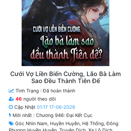
Free
Hậu Cung
Truyện Convert
Truyện Dịch
Truyện Nhập Môn
Truyện ngắn
Cưới Vợ Liền Biến Cường, Lão Bà Làm
Xa Lộ Dịch
Sao Đều Thành Tiên Đế
Tình Trạng :
Đã hoàn thành
46
người theo dõi
Cung Đấu
Cập Nhật
01:17 17-06-2026
Cạnh Kỹ
Mới nhất :
Chương 946: Đại Kết Cục
Góc Nhìn Nam
,
Huyền Huyễn
,
Hệ Thống
,
Đông
Cổ Tiên Hiệp
Phương Huyền Huyễn
,
Truyện Dịch
,
Xa Lộ Dịch
,