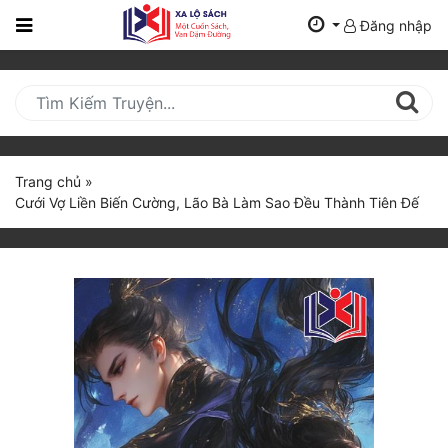
Đăng nhập
Trang
Chủ
Mới
Cập
Nhật
Trang chủ
»
(current)
Cưới Vợ Liền Biến Cường, Lão Bà Làm Sao Đều Thành Tiên Đế
BXH
Thể Loại
Tất Cả
Truyện Mới Ra
Hoàn Thành