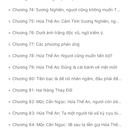
Chương 74: Sương Nghiên, ngươi cũng không muốn Thế An mất mạng, đúng không?
Chương 75: Hứa Thế An: Cảm Tình Sương Nghiên, ngươi quả là thiên mệnh chi nữ, dòng dõi di truyền!
Chương 76: Dưới ánh trăng độc vũ, ngộ kiếm ý.
Chương 77: Các phương phản ứng
Chương 78: Hứa Thế An: Ngươi cũng muốn tiến bộ?
Chương 79: Hứa Thế An: Đúng là cái bánh vẽ mệt mỏi!
Chương 80: Tiền bạc là để nữ nhân ngắm, đâu phải để vung cho gái
Chương 81: Hai Nàng Thay Đổi
Chương 82: Mộc Cẩn Ngọc: Hứa Thế An, ngươi còn dám nói ngươi không biết tiên pháp?
Chương 83: Hứa Thế An: Ta một người tài xế kỳ cựu biết sửa xe, chuyện này rất hợp lý mà!
Chương 84: Mộc Cẩn Ngọc: Về sau ta liền gọi Hứa Thế An