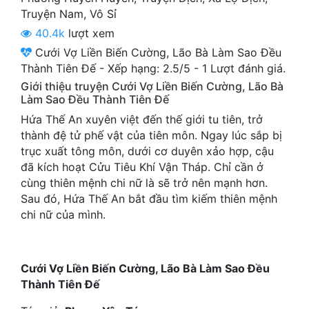
Cổ Đại
Truyện Nam
,
Vô Sỉ
40.4k
lượt xem
Du Hí
Cưới Vợ Liền Biến Cường, Lão Bà Làm Sao Đều
Dã Sử
Thành Tiên Đế
-
Xếp hạng:
2.5
/
5
-
1
Lượt đánh giá.
Giới thiệu truyện Cưới Vợ Liền Biến Cường, Lão Bà
Dị Giới
Làm Sao Đều Thành Tiên Đế
Hứa Thế An xuyên việt đến thế giới tu tiên, trở
Dị Năng
thành đệ tử phế vật của tiên môn. Ngay lúc sắp bị
Gia Đấu
trục xuất tông môn, dưới cơ duyên xảo hợp, cậu
đã kích hoạt Cửu Tiêu Khí Vận Tháp. Chỉ cần ở
Góc Nhìn Nam
cùng thiên mệnh chi nữ là sẽ trở nên mạnh hơn.
Sau đó, Hứa Thế An bắt đầu tìm kiếm thiên mệnh
Góc Nhìn Nữ
chi nữ của mình.
Huyền Huyễn
Huyền Nghi
Cưới Vợ Liền Biến Cường, Lão Bà Làm Sao Đều
Thành Tiên Đế
Huyền Ảo