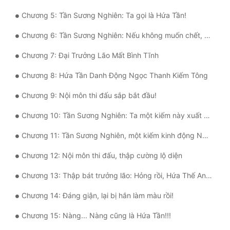
Chương 5: Tần Sương Nghiên: Ta gọi là Hứa Tần!
Mưu Mô
Chương 6: Tần Sương Nghiên: Nếu không muốn chết, cút!
Mạt Thế
Chương 7: Đại Trưởng Lão Mất Bình Tĩnh
Mỹ Thực
Chương 8: Hứa Tần Danh Động Ngọc Thanh Kiếm Tông
Ngôn Tình
Chương 9: Nội môn thi đấu sắp bắt đầu!
Ngược
Chương 10: Tần Sương Nghiên: Ta một kiếm này xuất ra, ngươi liền không có cơ hội!
Nữ Cường
Chương 11: Tần Sương Nghiên, một kiếm kinh động Ngọc Thanh!
Nữ Phụ
Chương 12: Nội môn thi đấu, thập cường lộ diện
Phong Thủy - Tâm Linh
Chương 13: Thập bát trưởng lão: Hỏng rồi, Hứa Thế An, tiểu tử này, thế mà lại đến thật!
Phương Tây
Chương 14: Đáng giận, lại bị hắn làm màu rồi!
Phản Phái
Chương 15: Nàng... Nàng cũng là Hứa Tần!!!
Quan Trường