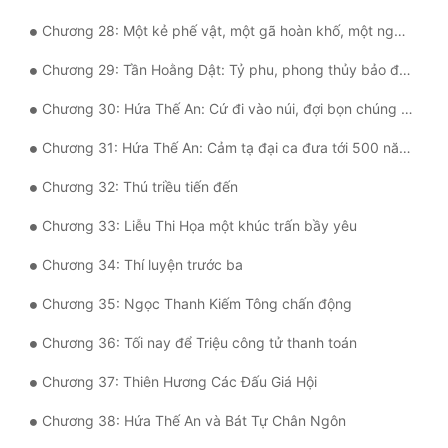
Tu Chân
Chương 28: Một kẻ phế vật, một gã hoàn khố, một người khắc chồng.
Tu Tiên
Chương 29: Tần Hoằng Dật: Tỷ phu, phong thủy bảo địa không phải dùng như thế!
Tội Phạm
Chương 30: Hứa Thế An: Cứ đi vào núi, đợi bọn chúng mang lễ tới
Vô Địch
Chương 31: Hứa Thế An: Cảm tạ đại ca đưa tới 500 năm phần linh thảo
Võ Hiệp
Chương 32: Thú triều tiến đến
Võng Du
Chương 33: Liễu Thi Họa một khúc trấn bầy yêu
Xuyên Không
Chương 34: Thí luyện trước ba
Xuyên Nhanh
Chương 35: Ngọc Thanh Kiếm Tông chấn động
Xuyên Sách
Chương 36: Tối nay để Triệu công tử thanh toán
Chương 37: Thiên Hương Các Đấu Giá Hội
Xuyên Thư
Chương 38: Hứa Thế An và Bát Tự Chân Ngôn
Điền Văn