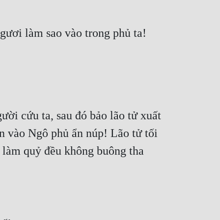
gười cứu ta, sau đó bảo lão tử xuất 
n vào Ngô phủ ẩn núp! Lão tử tối 
ử làm quỷ đều không buông tha 