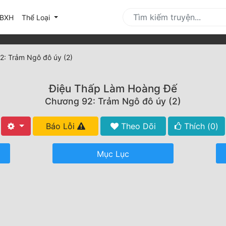
urrent)
BXH
Thể Loại
: Trảm Ngô đô úy (2)
Điệu Thấp Làm Hoàng Đế
Chương 92: Trảm Ngô đô úy (2)
Báo Lỗi
Theo Dõi
Thích (
0
)
Mục Lục