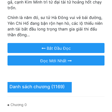
gả, cạnh Kim Minh trì tứ đại tài tử hoảng hốt chạy
Hài Hước
trốn.
Hệ Thống
Chính là năm đó, sư tử Hà Đông vui vẻ bái đường,
Học Đường
Yên Chi Hổ đang bận rộn hẹn hò, các lộ thiếu niên
anh tài bắt đầu long trọng tham gia giải thi đấu
Khoa Huyễn
thần đồng...
Khoa Huyễn Không Gian
Bắt Đầu Đọc
Kinh Dị
Đọc Mới Nhất
Kiếm Hiệp
Kỳ Huyễn
Kỳ Ảo
Danh sách chương (1169)
Linh Dị
Làm Giàu
Chương 0
Lịch Sử