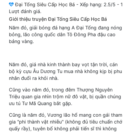
Đại Tống Siêu Cấp Học Bá
-
Xếp hạng:
2.5
/
5
-
1
Cổ Đại
Lượt đánh giá.
Du Hí
Giới thiệu truyện Đại Tống Siêu Cấp Học Bá
Năm đó, giải bóng đá hạng A Đại Tống đang nóng
Dã Sử
bỏng, lão công quốc dân Tô Đông Pha đậu cao
Dị Giới
bảng vàng.
Dị Năng
Gia Đấu
Năm đó, giá nhà kinh thành bay vọt tận trời, cán
bộ kỳ cựu Âu Dương Tu mua nhà không kịp bị phu
Góc Nhìn Nam
nhân đuổi ra khỏi nhà.
Góc Nhìn Nữ
Cũng vào năm đó, trong đêm Thượng Nguyên
Triệu quan gia nhìn trộm nữ đô vật, bị quần chúng
Huyền Huyễn
ưu tú Tư Mã Quang bắt gặp.
Huyền Nghi
Cũng là năm đó, Vương lão hổ mang con gái tham
gia "phi thành vật nhiễu" (không đủ tiêu chuẩn chớ
Huyền Ảo
quấy rầy), tuyên bố không phải tiến sĩ thì không