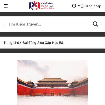
Đăng nhập
Trang
Chủ
Mới
Cập
Nhật
Trang chủ
»
Đại Tống Siêu Cấp Học Bá
(current)
BXH
Thể Loại
Tất Cả
Truyện Mới Ra
Hoàn Thành