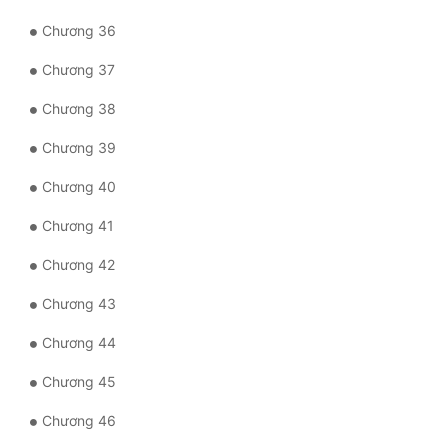
Đô Thị
Chương 36
Đông Phương
Chương 37
Đông Phương Huyền Huyễn
Chương 38
Đồng Nhân
Chương 39
Chương 40
Cẩu Đạo Trường Sinh
Chương 41
Ngự Thú
Chương 42
Truyện Nam
Chương 43
Truyện Nữ
Chương 44
Vô Địch Lưu
Chương 45
Xây Dựng Thế Lực
Chương 46
Đam Mỹ