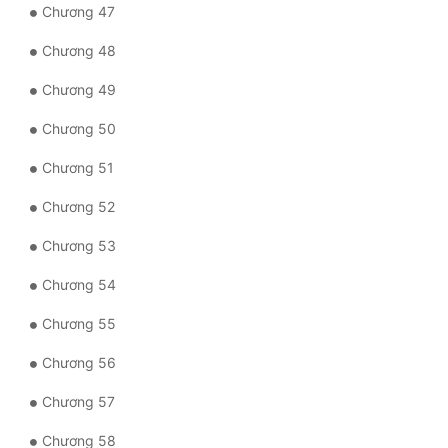
Chương 47
Đẹp
Chương 48
Đẹp Hiệp
Chương 49
Chương 50
Tính Cách Nhân Vật :
Chương 51
Cơ Trí
Chương 52
Sát Phạt Quyết Đoán
Chương 53
Vô Sỉ
Chương 54
Điềm Đạm
Chương 55
Chương 56
Chương 57
Chương 58