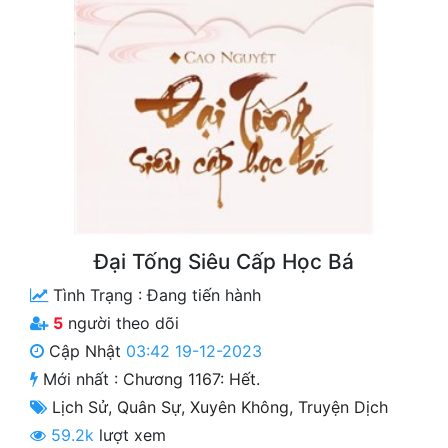
Free
Hậu Cung
Truyện Convert
Truyện Dịch
Truyện Nhập Môn
Truyện ngắn
Đại Tống Siêu Cấp Học Bá
Xa Lộ Dịch
Tình Trạng :
Đang tiến hành
5
người theo dõi
Cung Đấu
Cập Nhật
03:42 19-12-2023
Mới nhất :
Chương 1167: Hết.
Cạnh Kỹ
Lịch Sử
,
Quân Sự
,
Xuyên Không
,
Truyện Dịch
Cổ Tiên Hiệp
59.2k
lượt xem