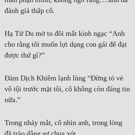
đánh giá thấp cô.
Đẹp
Đẹp Hiệp
Hạ Tử Du mở to đôi mắt kinh ngạc “Anh 
Tính Cách Nhân Vật :
cho rằng tôi muốn lợi dụng con gái để đạt 
Cơ Trí
được thứ gì?”
Sát Phạt Quyết Đoán
Vô Sỉ
Đàm Dịch Khiêm lạnh lùng “Đừng tỏ vẻ 
vô tội trước mặt tôi, cô không còn đáng tin 
Điềm Đạm
nữa.”
Trong nháy mắt, cô nhìn anh, trong lòng 
đã trào dâng sự chua xót.