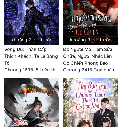
khoảng 7 giờ trước
khoảng 9 giờ trước
Võng Du: Thần Cấp
Để Ngươi Mở Tiệm Sửa
Thích Khách, Ta Là Bóng
Chữa, Ngươi Nhấc Lên
Tối
Cơ Chiến Phong Bạo
Chương 1695: 5 triệu thế giới bản gốc, cũng không thể giết chết ta!
Chương 2415 Con cháu bất hiếu!! Mời cùng lên đường!!