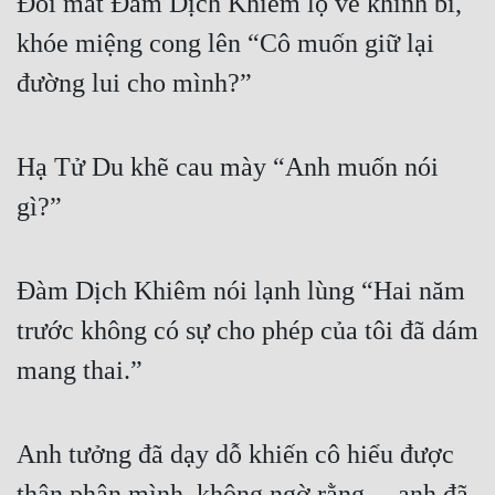
Đôi mắt Đàm Dịch Khiêm lộ vẻ khinh bỉ, 
Đô Thị
khóe miệng cong lên “Cô muốn giữ lại 
Đông Phương
đường lui cho mình?”
Đông Phương Huyền Huyễn
Đồng Nhân
Hạ Tử Du khẽ cau mày “Anh muốn nói 
gì?”
Cẩu Đạo Trường Sinh
Ngự Thú
Đàm Dịch Khiêm nói lạnh lùng “Hai năm 
Truyện Nam
trước không có sự cho phép của tôi đã dám 
Truyện Nữ
mang thai.”
Vô Địch Lưu
Anh tưởng đã dạy dỗ khiến cô hiểu được 
Xây Dựng Thế Lực
thân phận mình, không ngờ rằng….anh đã 
Đam Mỹ