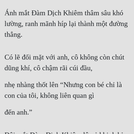
Tu Chân
Ánh mắt Đàm Dịch Khiêm thâm sâu khó 
Tu Tiên
lường, ranh mãnh híp lại thành một đường 
Tội Phạm
thẳng.
Vô Địch
Võ Hiệp
Có lẽ đối mặt với anh, cô không còn chút 
Võng Du
dũng khí, cô chậm rãi cúi đầu,
Xuyên Không
nhẹ nhàng thốt lên “Nhưng con bé chỉ là 
Xuyên Nhanh
con của tôi, không liên quan gì
Xuyên Sách
đến anh.”
Xuyên Thư
Điền Văn