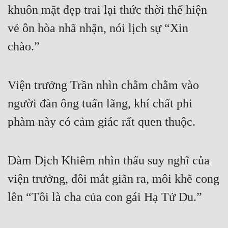
Cổ Đại
khuôn mặt đẹp trai lại thức thời thể hiện 
vẻ ôn hòa nhã nhặn, nói lịch sự “Xin 
Du Hí
chào.”
Dã Sử
Dị Giới
Viện trưởng Trần nhìn chằm chằm vào 
Dị Năng
người đàn ông tuấn lãng, khí chất phi 
Gia Đấu
phàm này có cảm giác rất quen thuộc.
Góc Nhìn Nam
Góc Nhìn Nữ
Đàm Dịch Khiêm nhìn thấu suy nghĩ của 
Huyền Huyễn
viện trưởng, đôi mắt giãn ra, môi khẽ cong 
Huyền Nghi
lên “Tôi là cha của con gái Hạ Tử Du.”
Huyền Ảo