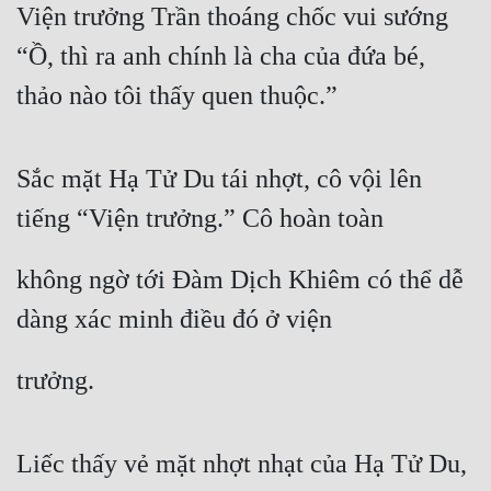
Hài Hước
Viện trưởng Trần thoáng chốc vui sướng 
Hệ Thống
“Ồ, thì ra anh chính là cha của đứa bé, 
thảo nào tôi thấy quen thuộc.”
Học Đường
Khoa Huyễn
Sắc mặt Hạ Tử Du tái nhợt, cô vội lên 
Khoa Huyễn Không Gian
tiếng “Viện trưởng.” Cô hoàn toàn
Kinh Dị
Kiếm Hiệp
không ngờ tới Đàm Dịch Khiêm có thể dễ 
Kỳ Huyễn
dàng xác minh điều đó ở viện
Kỳ Ảo
trưởng.
Linh Dị
Làm Giàu
Liếc thấy vẻ mặt nhợt nhạt của Hạ Tử Du, 
Lịch Sử