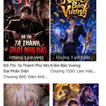
khoảng 3 giờ trước
khoảng 3 giờ trước
Đô Thị: Ta Thành Phú Nhị
Kiếm Bảo Vương
Đại Phản Diện
Chương 1330: Làm Việc Rồi (4/5)
Chương 665: Đêm Không Dấu Vết