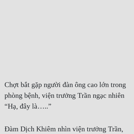
Free
Hậu Cung
Truyện Convert
Truyện Dịch
Truyện Nhập Môn
Truyện ngắn
Xa Lộ Dịch
Chợt bắt gặp người đàn ông cao lớn trong 
phòng bệnh, viện trưởng Trần ngạc nhiên 
Cung Đấu
“Hạ, đây là…..”
Cạnh Kỹ
Cổ Tiên Hiệp
Đàm Dịch Khiêm nhìn viện trưởng Trần, 