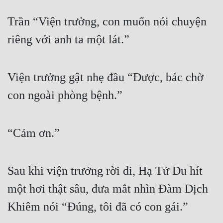
Quân Sự
Trần “Viện trưởng, con muốn nói chuyện 
Sảng Văn
riêng với anh ta một lát.”
Sắc
Sủng
Viện trưởng gật nhẹ đầu “Được, bác chờ 
con ngoài phòng bệnh.”
Thanh Xuân
Tiên Hiệp
“Cảm ơn.”
Tiểu Thuyết
Trinh Thám
Sau khi viện trưởng rời đi, Hạ Tử Du hít 
Triều Đấu
một hơi thật sâu, đưa mắt nhìn Đàm Dịch 
Trùng Sinh
Khiêm nói “Đúng, tôi đã có con gái.”
Trọng Sinh