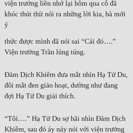
viện trưởng liền nhớ lại hôm qua cô đã 
Mưu Mô
khóc thút thít nói ra những lời kia, bà mới 
Mạt Thế
ý
Mỹ Thực
thức được mình đã nói sai “Cái đó….” 
Ngôn Tình
Viện trưởng Trần lúng túng.
Ngược
Nữ Cường
Đàm Dịch Khiêm đưa mắt nhìn Hạ Tử Du, 
Nữ Phụ
đôi mắt đen giảo hoạt, dường như đang 
Phong Thủy - Tâm Linh
đợi Hạ Tử Du giải thích.
Phương Tây
“Tôi….” Hạ Tử Du sợ hãi nhìn Đàm Dịch 
Phản Phái
Khiêm, sau đó áy náy nói với viện trưởng
Quan Trường