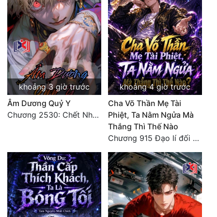
khoảng 3 giờ trước
khoảng 4 giờ trước
Âm Dương Quỷ Y
Cha Võ Thần Mẹ Tài
Chương 2530: Chết Như Thế Nào
Phiệt, Ta Nằm Ngửa Mà
Thắng Thì Thế Nào
Chương 915 Đạo lí đối nhân xử thế! Ta biết làm cơm là chuyện rất kỳ quái sao?