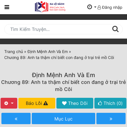
Đăng nhập
Trang
Chủ
Mới
Cập
Nhật
Trang chủ
»
Định Mệnh Anh Và Em
»
(current)
Chương 89: Anh ta thậm chí biết con đang ở trại trẻ mồ Côi
BXH
Thể Loại
Định Mệnh Anh Và Em
Chương 89: Anh ta thậm chí biết con đang ở trại trẻ
mồ Côi
Tất Cả
Báo Lỗi
Theo Dõi
Thích (
0
)
Truyện Mới Ra
Hoàn Thành
Mục Lục