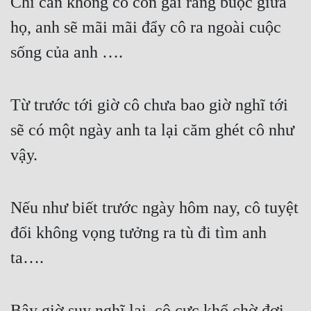
Chỉ cần không có con gái ràng buộc giữa 
họ, anh sẽ mãi mãi đẩy cô ra ngoài cuộc 
sống của anh ….
Từ trước tới giờ cô chưa bao giờ nghĩ tới 
sẽ có một ngày anh ta lại căm ghét cô như 
vậy.
Nếu như biết trước ngày hôm nay, cô tuyệt 
đối không vọng tưởng ra tù đi tìm anh 
ta….
Bây giờ suy nghĩ lại, cô cực khổ chờ đợi 