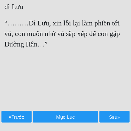
dì Lưu
“………Dì Lưu, xin lỗi lại làm phiền tới 
vú, con muốn nhờ vú sắp xếp để con gặp 
Đường Hân…”

Trước
Mục Lục
Sau