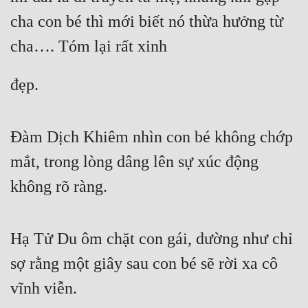
Tu Chân
cha con bé thì mới biết nó thừa hưởng từ 
Tu Tiên
cha…. Tóm lại rất xinh
Tội Phạm
đẹp.
Vô Địch
Võ Hiệp
Đàm Dịch Khiêm nhìn con bé không chớp 
Võng Du
mắt, trong lòng dâng lên sự xúc động 
Xuyên Không
không rõ ràng.
Xuyên Nhanh
Xuyên Sách
Hạ Tử Du ôm chặt con gái, dường như chỉ 
sợ rằng một giây sau con bé sẽ rời xa cô 
Xuyên Thư
vĩnh viễn.
Điền Văn