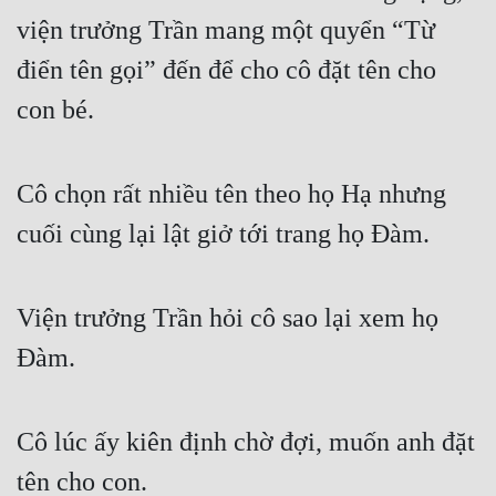
viện trưởng Trần mang một quyển “Từ 
Đẹp
điển tên gọi” đến để cho cô đặt tên cho 
Đẹp Hiệp
con bé.
Tính Cách Nhân Vật :
Cô chọn rất nhiều tên theo họ Hạ nhưng 
Cơ Trí
cuối cùng lại lật giở tới trang họ Đàm.
Sát Phạt Quyết Đoán
Vô Sỉ
Viện trưởng Trần hỏi cô sao lại xem họ 
Điềm Đạm
Đàm.
Cô lúc ấy kiên định chờ đợi, muốn anh đặt 
tên cho con.