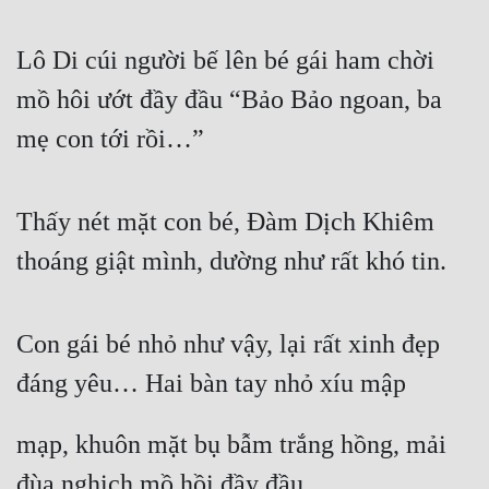
Mưu Mô
Lô Di cúi người bế lên bé gái ham chời 
Mạt Thế
mồ hôi ướt đầy đầu “Bảo Bảo ngoan, ba 
Mỹ Thực
mẹ con tới rồi…”
Ngôn Tình
Ngược
Thấy nét mặt con bé, Đàm Dịch Khiêm 
thoáng giật mình, dường như rất khó tin.
Nữ Cường
Nữ Phụ
Con gái bé nhỏ như vậy, lại rất xinh đẹp 
Phong Thủy - Tâm Linh
đáng yêu… Hai bàn tay nhỏ xíu mập
Phương Tây
Phản Phái
mạp, khuôn mặt bụ bẫm trắng hồng, mải 
Quan Trường
đùa nghịch mồ hồi đầy đầu.