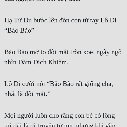
Quân Sự
Hạ Tử Du bước lên đón con từ tay Lô Di 
Sảng Văn
“Bảo Bảo”
Sắc
Sủng
Bảo Bảo mở to đôi mắt tròn xoe, ngây ngô 
Thanh Xuân
nhìn Đàm Dịch Khiêm.
Tiên Hiệp
Tiểu Thuyết
Lô Di cười nói “Bảo Bảo rất giống cha, 
Trinh Thám
nhất là đôi mắt.”
Triều Đấu
Trùng Sinh
Mọi người luôn cho răng con bé có lông 
Trọng Sinh
mi dài là di truyền từ mẹ, nhưng khi gặp 