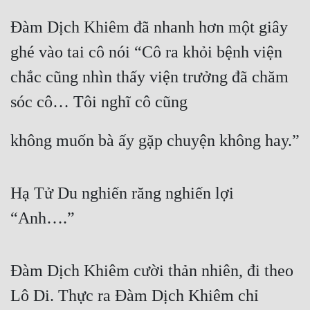
Cổ Đại
Đàm Dịch Khiêm đã nhanh hơn một giây 
Du Hí
ghé vào tai cô nói “Cô ra khỏi bệnh viện 
Dã Sử
chắc cũng nhìn thấy viện trưởng đã chăm 
Dị Giới
sóc cô… Tôi nghĩ cô cũng
Dị Năng
không muốn bà ấy gặp chuyện không hay.”
Gia Đấu
Góc Nhìn Nam
Hạ Tử Du nghiến răng nghiến lợi 
Góc Nhìn Nữ
“Anh….”
Huyền Huyễn
Huyền Nghi
Đàm Dịch Khiêm cười thản nhiên, đi theo 
Huyền Ảo
Lô Di. Thực ra Đàm Dịch Khiêm chỉ