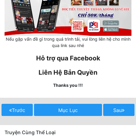
Hài Hước
Hệ Thống
Học Đường
Khoa Huyễn
Nếu gặp vấn đề gì trong quá trình tải, vui lòng liên hệ cho mình
qua link sau nhé
Khoa Huyễn Không Gian
Hỗ trợ qua Facebook
Kinh Dị
Liên Hệ Bản Quyền
Kiếm Hiệp
Thanks you !!!
Kỳ Huyễn
Kỳ Ảo
Trước
Mục Lục
Sau
Linh Dị
Làm Giàu
Truyện Cùng Thể Loại
Lịch Sử