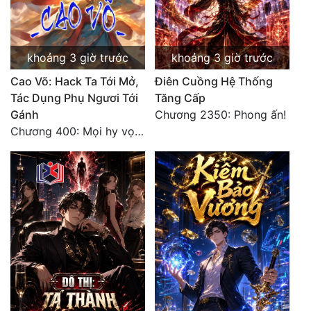
Đẹp
Đẹp Hiệp
khoảng 3 giờ trước
khoảng 3 giờ trước
Cao Võ: Hack Ta Tới Mở,
Điên Cuồng Hệ Thống
Tính Cách Nhân Vật :
Tác Dụng Phụ Ngươi Tới
Tăng Cấp
Gánh
Chương 2350: Phong ấn!
Cơ Trí
Chương 400: Mọi hy vọng đặt trên Tô Mặc!
Sát Phạt Quyết Đoán
Vô Sỉ
Điềm Đạm