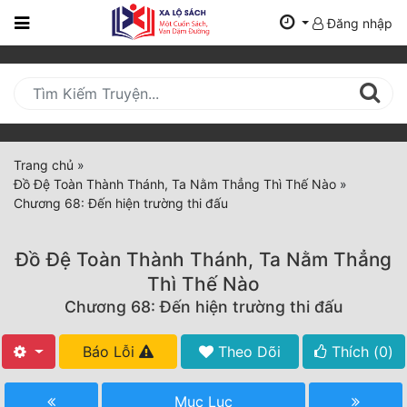
Đăng nhập
Trang
Chủ
Mới
Cập
Nhật
Trang chủ
»
(current)
Đồ Đệ Toàn Thành Thánh, Ta Nằm Thẳng Thì Thế Nào
»
BXH
Chương 68: Đến hiện trường thi đấu
Thể Loại
Đồ Đệ Toàn Thành Thánh, Ta Nằm Thẳng
Thì Thế Nào
Tất Cả
Chương 68: Đến hiện trường thi đấu
Truyện Mới Ra
Báo Lỗi
Theo Dõi
Thích (
0
)
Hoàn Thành
Mục Lục