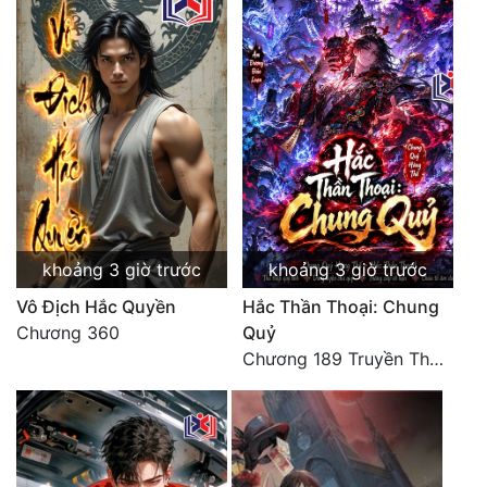
Quân Sự
Sảng Văn
Sắc
Sủng
Thanh Xuân
Tiên Hiệp
khoảng 3 giờ trước
khoảng 3 giờ trước
Tiểu Thuyết
Vô Địch Hắc Quyền
Hắc Thần Thoại: Chung
Chương 360
Quỷ
Trinh Thám
Chương 189 Truyền Thừa Võ Gia
Triều Đấu
Trùng Sinh
Trọng Sinh