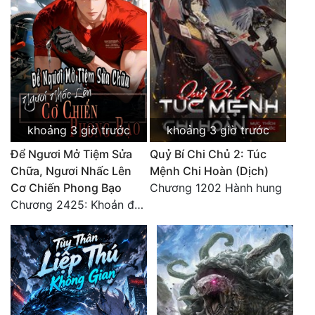
Tu Chân
Tu Tiên
Tội Phạm
Vô Địch
Võ Hiệp
khoảng 3 giờ trước
khoảng 3 giờ trước
Để Ngươi Mở Tiệm Sửa
Quỷ Bí Chi Chủ 2: Túc
Võng Du
Chữa, Ngươi Nhấc Lên
Mệnh Chi Hoàn (Dịch)
Xuyên Không
Cơ Chiến Phong Bạo
Chương 1202 Hành hung
Chương 2425: Khoản đầu tư của Tượng Chủ!! Nỗi nghi hoặc của Tô Bạch!
Xuyên Nhanh
Xuyên Sách
Xuyên Thư
Điền Văn