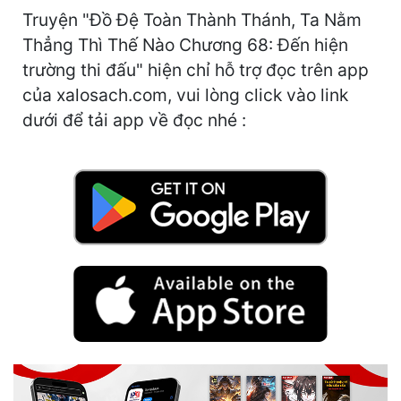
Cổ Đại
Truyện "Đồ Đệ Toàn Thành Thánh, Ta Nằm
Thẳng Thì Thế Nào Chương 68: Đến hiện
Du Hí
trường thi đấu" hiện chỉ hỗ trợ đọc trên app
Dã Sử
của xalosach.com, vui lòng click vào link
dưới để tải app về đọc nhé :
Dị Giới
Dị Năng
Gia Đấu
Góc Nhìn Nam
Góc Nhìn Nữ
Huyền Huyễn
Huyền Nghi
Huyền Ảo