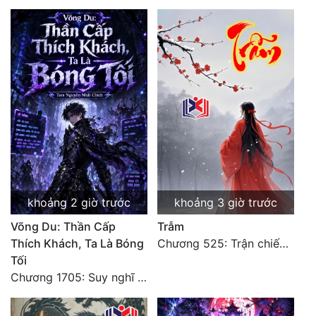
Mưu Mô
Mạt Thế
Mỹ Thực
Ngôn Tình
Ngược
Nữ Cường
Nữ Phụ
khoảng 2 giờ trước
khoảng 3 giờ trước
Phong Thủy - Tâm Linh
Võng Du: Thần Cấp
Trẫm
Thích Khách, Ta Là Bóng
Chương 525: Trận chiến tấn công phòng thủ Macao (2)
Phương Tây
Tối
Chương 1705: Suy nghĩ sinh tồn của Vô Danh Tuyết!
Phản Phái
Quan Trường