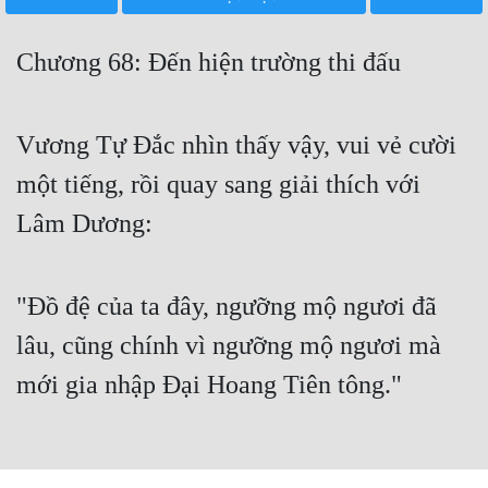
Free
Chương 68: Đến hiện trường thi đấu
Hậu Cung
Truyện Convert
Vương Tự Đắc nhìn thấy vậy, vui vẻ cười
Truyện Dịch
một tiếng, rồi quay sang giải thích với
Truyện Nhập Môn
Lâm Dương:
Truyện ngắn
Xa Lộ Dịch
"Đồ đệ của ta đây, ngưỡng mộ ngươi đã
lâu, cũng chính vì ngưỡng mộ ngươi mà
Cung Đấu
mới gia nhập Đại Hoang Tiên tông."
Cạnh Kỹ
Cổ Tiên Hiệp