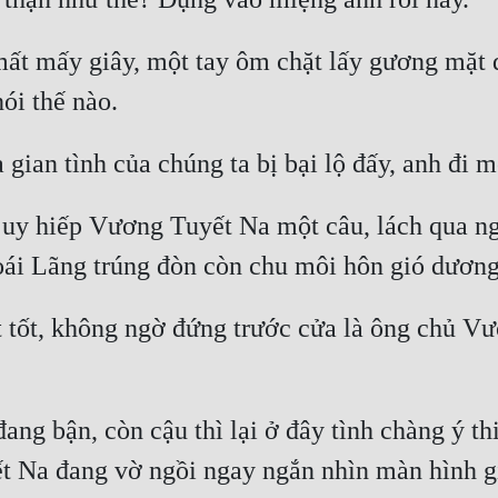
ất mấy giây, một tay ôm chặt lấy gương mặt đã
n uy hiếp Vương Tuyết Na một câu, lách qua ng
 tốt, không ngờ đứng trước cửa là ông chủ Vư
ang bận, còn cậu thì lại ở đây tình chàng ý th
t Na đang vờ ngồi ngay ngắn nhìn màn hình gi