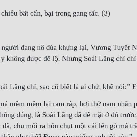
 người đang nô đùa khựng lại, Vương Tuyết Na
y không được để lộ. Nhưng Soái Lãng chỉ chỉ s
y má mềm mềm lại ram ráp, hơi thở nam nhân p
 không đúng, là Soái Lãng đã để mặt ở đó trướ
 đã, chu môi ra hôn chụt một cái lên gò má trắ