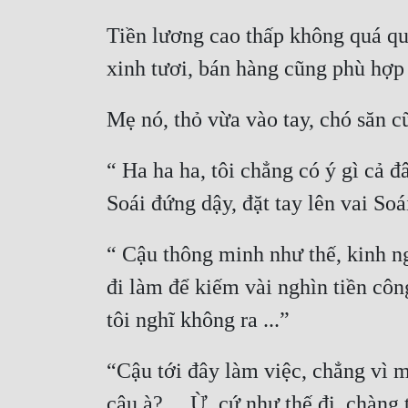
Tiền lương cao thấp không quá qua
“ Ha ha ha, tôi chẳng có ý gì cả 
“ Cậu thông minh như thế, kinh ng
đi làm để kiếm vài nghìn tiền cô
“Cậu tới đây làm việc, chẳng vì m
cậu à? ... Ừ, cứ như thế đi, chàng