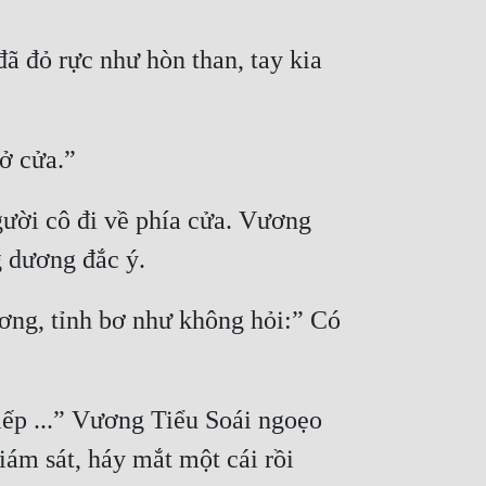
 đỏ rực như hòn than, tay kia 
ười cô đi về phía cửa. Vương 
ơng, tỉnh bơ như không hỏi:” Có 
iếp ...” Vương Tiểu Soái ngoẹo 
ám sát, háy mắt một cái rồi 