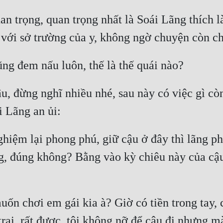
n trọng, quan trọng nhất là Soái Lãng thích l
đâu, đừng nghĩ nhiều nhé, sau này có việc gì c
hiệm lại phong phú, giữ cậu ở đây thì lãng phí
ng, đúng không? Bằng vào kỳ chiêu này của cậu
uốn chơi em gái kia à? Giờ có tiền trong tay, 
 trai, rất được, tôi không nỡ để cậu đi nhưng 