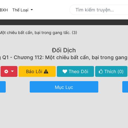
urrent)
BXH
Thể Loại
t chiêu bất cẩn, bại trong gang tấc. (3)
Đối Dịch
Q1 - Chương 112: Một chiêu bất cẩn, bại trong gang 
Báo Lỗi
Theo Dõi
Thích (
0
)
Mục Lục