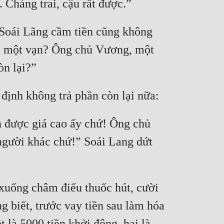
 Soái Lãng cầm tiền cũng không 
có một vạn? Ông chủ Vương, một 
án được giá cao ấy chứ! Ông chủ 
gười khác chứ!” Soái Lang dứt 
uống châm điếu thuốc hút, cười 
g biết, trước vay tiền sau làm hóa 
 là 5000 tiền khởi động, hai là 