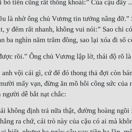
đều là nhờ ông chủ Vương tin tưởng nâng đỡ.”
t, y đếm rất nhanh, không vui nói:” Sao chỉ 
, anh vội cái gì, cứ để đó thong thả đợi còn b
 mười mấy vạn, đừng ăn mồ hôi công sức của n
 không định trả nữa thật, đường hoàng ngồi x
hẳng ra chứ, cái trò này của cậu có ai mà khôn
ai biết, nhưng ba ngày cậu vay tiền ba lần, một