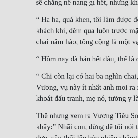
“ Ha ha, quá khen, tôi làm được 
khách khí, đếm qua luôn trước mặ
“ Chỉ còn lại có hai ba nghìn chai
Vương, vụ này ít nhất anh moi ra
Thế nhưng xem ra Vương Tiểu Soái
khẩy:” Nhãi con, đừng để tôi nói t
đơn, cậu thổi lên bảo nhiêu chẳng 