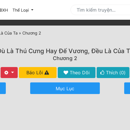
urrent)
BXH
Thể Loại
Là Của Ta
»
Chương 2
Dù Là Thú Cưng Hay Đế Vương, Đều Là Của T
Chương 2
Báo Lỗi
Theo Dõi
Thích (
0
)
Mục Lục