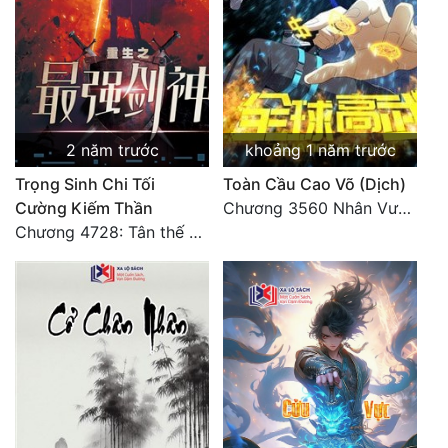
Quân Sự
Sảng Văn
Sắc
2 năm trước
khoảng 1 năm trước
Sủng
Trọng Sinh Chi Tối
Toàn Cầu Cao Võ (Dịch)
Thanh Xuân
Cường Kiếm Thần
Chương 3560 Nhân Vương trở về - END
Tiên Hiệp
Chương 4728: Tân thế giới (đại kết cục) (10)
Tiểu Thuyết
Trinh Thám
Triều Đấu
Trùng Sinh
Trọng Sinh