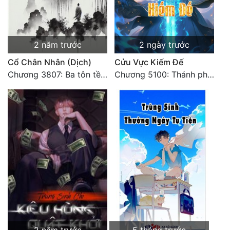
Tu Chân
Tu Tiên
2 năm trước
2 ngày trước
Tội Phạm
Cổ Chân Nhân (Dịch)
Cửu Vực Kiếm Đế
Vô Địch
Chương 3807: Ba tôn tề công Thiên Đình (2)
Chương 5100: Thánh phẩm Ma Tinh quáng mạch
Võ Hiệp
Võng Du
Xuyên Không
Xuyên Nhanh
Xuyên Sách
Xuyên Thư
Điền Văn