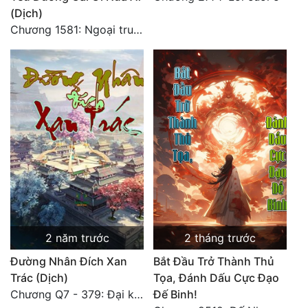
(Dịch)
Đẹp
Chương 1581: Ngoại truyện 1 (9)
Đẹp Hiệp
Tính Cách Nhân Vật :
Cơ Trí
Sát Phạt Quyết Đoán
Vô Sỉ
Điềm Đạm
2 năm trước
2 tháng trước
Đường Nhân Đích Xan
Bắt Đầu Trở Thành Thủ
Trác (Dịch)
Tọa, Đánh Dấu Cực Đạo
Chương Q7 - 379: Đại kết cục: Về nhà là phải vui vẻ. (2)
Đế Binh!