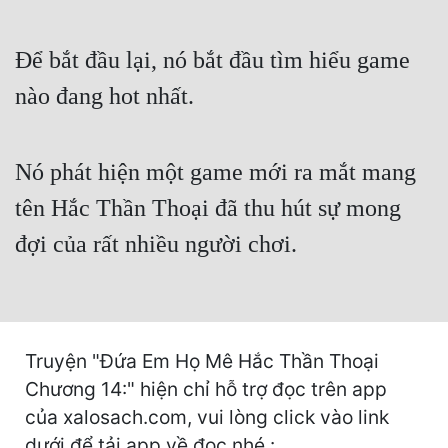
Cổ Đại
Du Hí
Để bắt đầu lại, nó bắt đầu tìm hiểu game
nào đang hot nhất.
Dã Sử
Dị Giới
Nó phát hiện một game mới ra mắt mang
Dị Năng
tên Hắc Thần Thoại đã thu hút sự mong
Gia Đấu
đợi của rất nhiều người chơi.
Góc Nhìn Nam
Góc Nhìn Nữ
Huyền Huyễn
Truyện "Đứa Em Họ Mê Hắc Thần Thoại
Huyền Nghi
Chương 14:" hiện chỉ hỗ trợ đọc trên app
của xalosach.com, vui lòng click vào link
Huyền Ảo
dưới để tải app về đọc nhé :