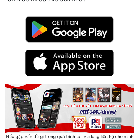
Hài Hước
Hệ Thống
Học Đường
Khoa Huyễn
Khoa Huyễn Không Gian
Kinh Dị
Kiếm Hiệp
Kỳ Huyễn
Kỳ Ảo
Linh Dị
Làm Giàu
Nếu gặp vấn đề gì trong quá trình tải, vui lòng liên hệ cho mình
Lịch Sử