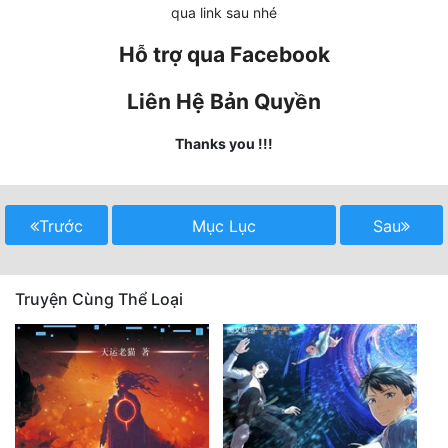
qua link sau nhé
Mưu Mô
Hỗ trợ qua Facebook
Mạt Thế
Liên Hệ Bản Quyền
Mỹ Thực
Thanks you !!!
Ngôn Tình
Ngược
Trước
Mục Lục
Sau
Nữ Cường
Nữ Phụ
Truyện Cùng Thể Loại
Phong Thủy - Tâm Linh
Phương Tây
Phản Phái
Quan Trường