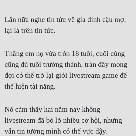
Free
Lần nữa nghe tin tức về gia đình cậu mợ,
Hậu Cung
lại là trên tin tức.
Truyện Convert
Truyện Dịch
Thằng em họ vừa tròn 18 tuổi, cuối cùng
Truyện Nhập Môn
cũng đủ tuổi trưởng thành, tràn đầy mong
Truyện ngắn
đợi có thể trở lại giới livestream game để
Xa Lộ Dịch
thể hiện tài năng.
Cung Đấu
Nó cảm thấy hai năm nay không
Cạnh Kỹ
livestream đã bỏ lỡ nhiều cơ hội, nhưng
Cổ Tiên Hiệp
vẫn tin tưởng mình có thể vực dậy.