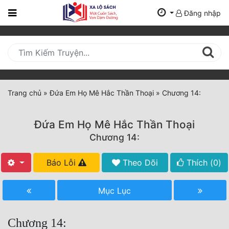
Đăng nhập
Trang
Chủ
Mới
Cập
Nhật
Trang chủ
»
Đứa Em Họ Mê Hắc Thần Thoại
»
Chương 14:
(current)
BXH
Đứa Em Họ Mê Hắc Thần Thoại
Thể Loại
Chương 14:
Báo Lỗi
Theo Dõi
Thích (
0
)
Tất Cả
Truyện Mới Ra
Mục Lục
Hoàn Thành
Chương 14: