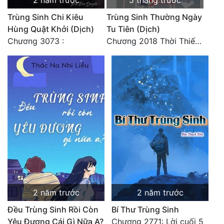
2 năm trước
5 tháng trước
Đô Thị
Trùng Sinh Chi Kiêu
Trùng Sinh Thường Ngày
Đông Phương
Hùng Quật Khởi (Dịch)
Tu Tiên (Dịch)
Chương 3073 :
Chương 2018 Thời Thiếu Niên
Đông Phương Huyền Huyễn
Đồng Nhân
Cẩu Đạo Trường Sinh
Ngự Thú
Truyện Nam
Truyện Nữ
Vô Địch Lưu
2 năm trước
2 năm trước
Xây Dựng Thế Lực
Đều Trùng Sinh Rồi Còn
Bí Thư Trùng Sinh
Yêu Đương Cái Gì Nữa A?
Chương 2771: Lời cuối 5
Đam Mỹ