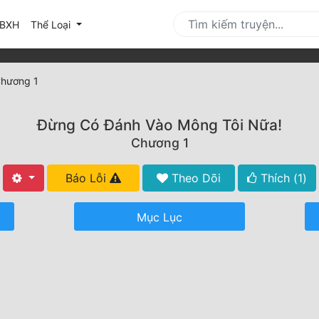
urrent)
BXH
Thể Loại
hương 1
Đừng Có Đánh Vào Mông Tôi Nữa!
Chương 1
Báo Lỗi
Theo Dõi
Thích (
1
)
Mục Lục