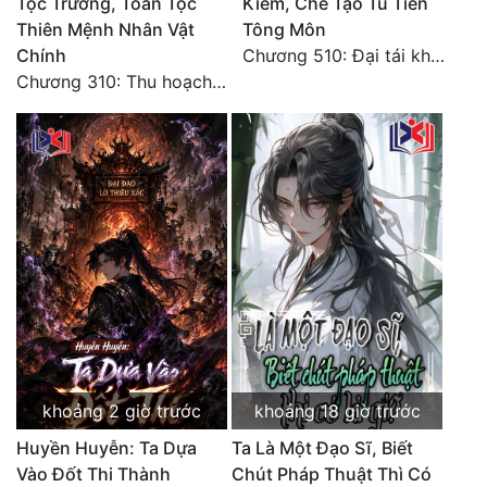
Tộc Trưởng, Toàn Tộc
Kiếm, Chế Tạo Tu Tiên
Thiên Mệnh Nhân Vật
Tông Môn
Chính
Chương 510: Đại tái khai màn, quyết đấu khốc liệt
Chương 310: Thu hoạch ngoài ý muốn, ưu thế tuyệt đối.
khoảng 2 giờ trước
khoảng 18 giờ trước
Huyền Huyễn: Ta Dựa
Ta Là Một Đạo Sĩ, Biết
Vào Đốt Thi Thành
Chút Pháp Thuật Thì Có