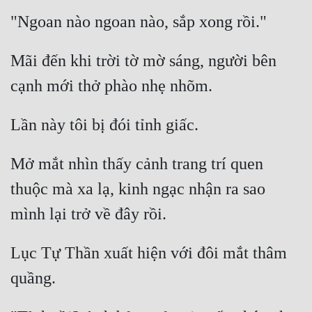
Đô Thị
Đông Phương
Mãi đến khi trời tờ mờ sáng, người bên 
Đông Phương Huyền Huyễn
Đồng Nhân
Cẩu Đạo Trường Sinh
Mở mắt nhìn thấy cảnh trang trí quen 
Ngự Thú
thuộc mà xa lạ, kinh ngạc nhận ra sao 
Truyện Nam
Truyện Nữ
Lục Tự Thần xuất hiện với đôi mắt thâm 
Vô Địch Lưu
Xây Dựng Thế Lực
Đam Mỹ