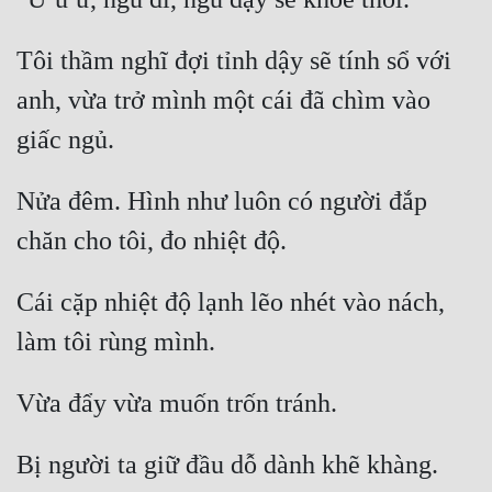
Tu Chân
Tôi thầm nghĩ đợi tỉnh dậy sẽ tính sổ với 
Tu Tiên
anh, vừa trở mình một cái đã chìm vào 
Tội Phạm
Vô Địch
Nửa đêm. Hình như luôn có người đắp 
Võ Hiệp
Võng Du
Xuyên Không
Cái cặp nhiệt độ lạnh lẽo nhét vào nách, 
Xuyên Nhanh
Xuyên Sách
Xuyên Thư
Điền Văn