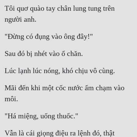
Hài Hước
Tôi quơ quào tay chân lung tung trên 
Hệ Thống
Học Đường
Khoa Huyễn
Khoa Huyễn Không Gian
Kinh Dị
Kiếm Hiệp
Mãi đến khi một cốc nước ấm chạm vào 
Kỳ Huyễn
Kỳ Ảo
Linh Dị
Làm Giàu
Vẫn là cái giọng điệu ra lệnh đó, thật 
Lịch Sử