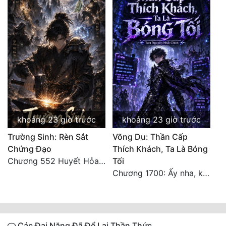
khoảng 23 giờ trước
khoảng 23 giờ trước
Trường Sinh: Rèn Sắt
Võng Du: Thần Cấp
Chứng Đạo
Thích Khách, Ta Là Bóng
Chương 552 Huyết Hỏa Độn Hư, nhân quả chưa dứt
Tối
Chương 1700: Ấy nha, không có chuyện gì!
Các Đại Năng Đã Để Lại Thần Thức