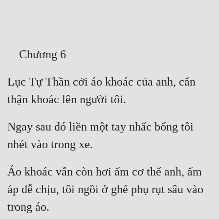
Free
Hậu Cung
Truyện Convert
Truyện Dịch
Lục Tự Thần cởi áo khoác của anh, cẩn 
Truyện Nhập Môn
Truyện ngắn
Ngay sau đó liền một tay nhấc bổng tôi 
Xa Lộ Dịch
Cung Đấu
Áo khoác vẫn còn hơi ấm cơ thể anh, ấm 
Cạnh Kỹ
áp dễ chịu, tôi ngồi ở ghế phụ rụt sâu vào 
Cổ Tiên Hiệp