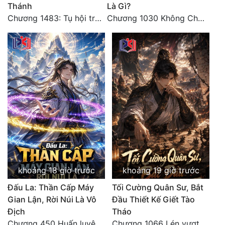
Thánh
Là Gì?
Chương 1483: Tụ hội trước đại chiến
Chương 1030 Không Chi Hoàng Nguyên Đại Hư
khoảng 18 giờ trước
khoảng 19 giờ trước
Đấu La: Thần Cấp Máy
Tối Cường Quân Sư, Bắt
Gian Lận, Rời Núi Là Vô
Đầu Thiết Kế Giết Tào
Địch
Tháo
Chương 450 Huấn luyện thực chiến, Long Linh Cơ đối chiến bốn người Cổ Nguyệt và Vũ Lân!
Chương 1066 Lén vượt Nam Bì, đánh thẳng Nghiệp Thành (2/2)