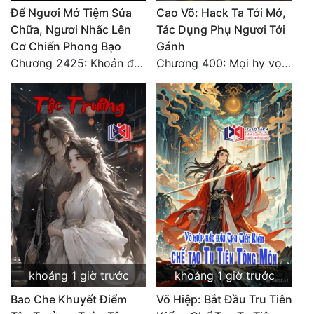
Để Ngươi Mở Tiệm Sửa
Cao Võ: Hack Ta Tới Mở,
Chữa, Ngươi Nhấc Lên
Tác Dụng Phụ Ngươi Tới
Cơ Chiến Phong Bạo
Gánh
Chương 2425: Khoản đầu tư của Tượng Chủ!! Nỗi nghi hoặc của Tô Bạch!
Chương 400: Mọi hy vọng đặt trên Tô Mặc!
khoảng 1 giờ trước
khoảng 1 giờ trước
Bao Che Khuyết Điểm
Võ Hiệp: Bắt Đầu Tru Tiên