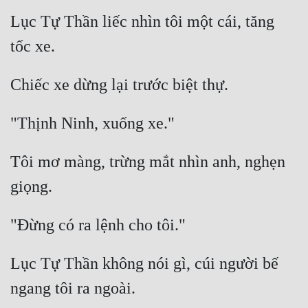
Cổ Đại
Lục Tự Thần liếc nhìn tôi một cái, tăng 
Du Hí
Dã Sử
Dị Giới
Dị Năng
Gia Đấu
Tôi mơ màng, trừng mắt nhìn anh, nghẹn 
Góc Nhìn Nam
Góc Nhìn Nữ
Huyền Huyễn
Huyền Nghi
Lục Tự Thần không nói gì, cúi người bế 
Huyền Ảo