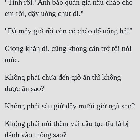
"Tỉnh rồi? Anh bảo quản gia nấu cháo cho 
Đẹp
Đẹp Hiệp
Tính Cách Nhân Vật :
Giọng khàn đi, cũng không cản trở tôi nói 
Cơ Trí
Sát Phạt Quyết Đoán
Không phải chưa đến giờ ăn thì không 
Vô Sỉ
Điềm Đạm
Không phải nói thêm vài câu tục tĩu là bị 