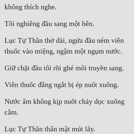
Mưu Mô
Mạt Thế
Mỹ Thực
Lục Tự Thần thở dài, ngửa đầu ném viên 
Ngôn Tình
Ngược
Nữ Cường
Nữ Phụ
Phong Thủy - Tâm Linh
Nước ấm không kịp nuốt chảy dọc xuống 
Phương Tây
Phản Phái
Quan Trường