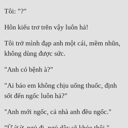
Quân Sự
Sảng Văn
Sắc
Tôi trở mình đạp anh một cái, mềm nhũn, 
Sủng
Thanh Xuân
Tiên Hiệp
Tiểu Thuyết
"Ai bảo em không chịu uống thuốc, định 
Trinh Thám
Triều Đấu
Trùng Sinh
Trọng Sinh