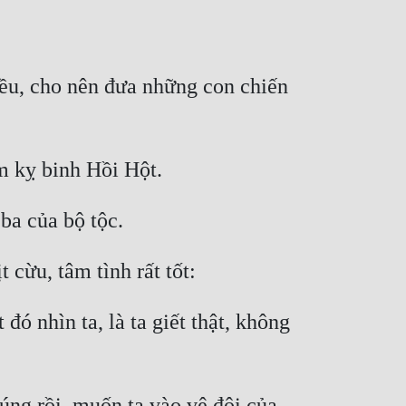
ều, cho nên đưa những con chiến 
 nhìn ta, là ta giết thật, không 
ng rồi, muốn ta vào vệ đội của 