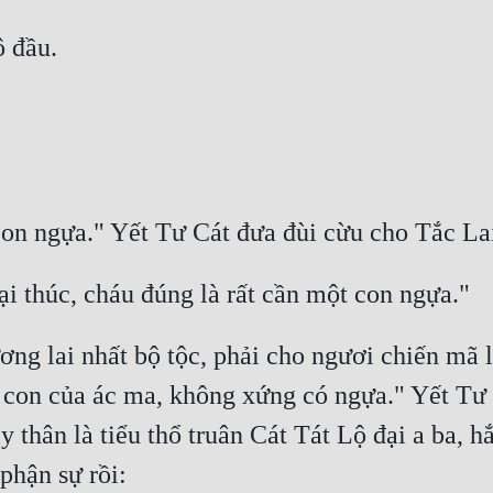
ương lai nhất bộ tộc, phải cho ngươi chiến mã 
 con của ác ma, không xứng có ngựa." Yết Tư Cá
 thân là tiểu thổ truân Cát Tát Lộ đại a ba, h