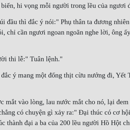
 đầu thì đắc ý nói:" Phụ thân ta đương nhiên 
ói, chỉ cần ngươi ngoan ngoãn nghe lời, ông ấ
ắc ý mang một đống thịt cừu nướng đi, Yết T
mắt vào lòng, lau nước mắt cho nó, lại đem 
chẳng có chuyện gì xảy ra:" Đại thúc có cơ hội