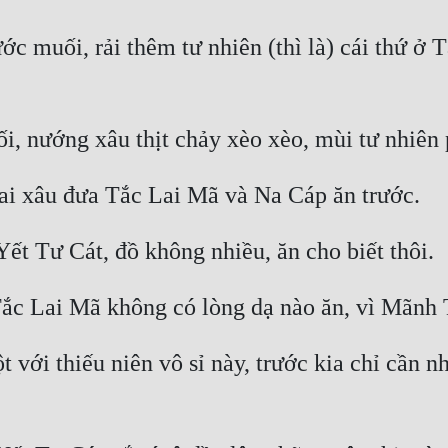
c muối, rải thêm tư nhiên (thì là) cái thứ ở T
 với thiếu niên vô sỉ này, trước kia chỉ cần n