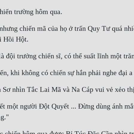
nhưng chiến mã của họ ở trấn Quy Tư quá nhi
t một người Đột Quyết ... Đừng dùng ánh mắt đó
c chiến hôm qua được Bỉ Túc Đặc Cần nhìn trú