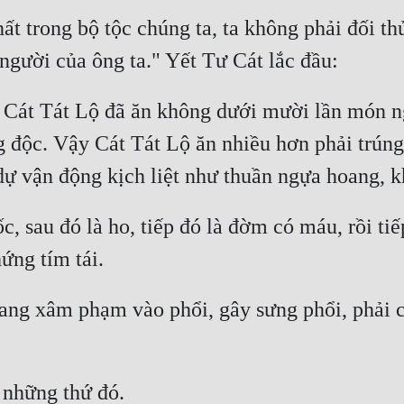
hất trong bộ tộc chúng ta, ta không phải đối t
 Cát Tát Lộ đã ăn không dưới mười lần món n
ng độc. Vậy Cát Tát Lộ ăn nhiều hơn phải trún
, sau đó là ho, tiếp đó là đờm có máu, rồi tiế
ang xâm phạm vào phổi, gây sưng phổi, phải c