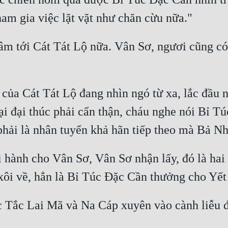
âm tới Cát Tát Lộ nữa. Vân Sơ, ngươi cũng có
ủa Cát Tát Lộ đang nhìn ngó từ xa, lắc đầu nó
ại đại thúc phải cẩn thận, cháu nghe nói Bỉ T
hành cho Vân Sơ, Vân Sơ nhận lấy, đó là hai củ
c Tắc Lai Mã và Na Cáp xuyên vào cành liễu đặ