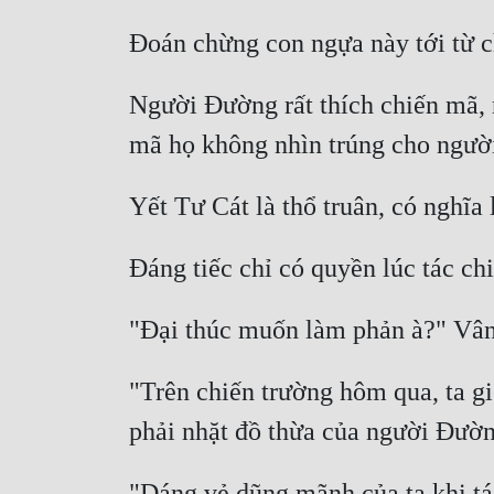
Người Đường rất thích chiến mã, 
"Trên chiến trường hôm qua, ta giế
"Dáng vẻ dũng mãnh của ta khi tá