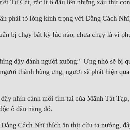
n bị chạy bất kỳ lúc nào, chưa chạy là vì phụ
ứng dậy đánh người xuống:" Ưng nhỏ sẽ bị quạ
 ngươi thành hùng ưng, ngươi sẽ phát hiện qu
ậy nhìn cánh môi tím tai của Mãnh Tát Tạp, đ
, Đằng Cách Nhĩ thích ăn thịt cừu ta nướng, đâ