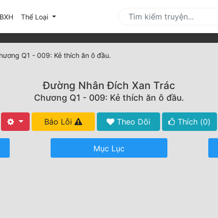
urrent)
BXH
Thể Loại
hương Q1 - 009: Kẻ thích ăn ô đầu.
Đường Nhân Đích Xan Trác
Chương Q1 - 009: Kẻ thích ăn ô đầu.
Báo Lỗi
Theo Dõi
Thích (
0
)
Mục Lục