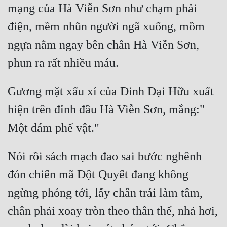
mạng của Hà Viễn Sơn như chạm phải 
Cổ Đại
điện, mềm nhũn người ngã xuống, mồm 
Du Hí
ngựa nằm ngay bên chân Hà Viễn Sơn, 
Dã Sử
Dị Giới
Dị Năng
Gương mặt xấu xí của Đinh Đại Hữu xuất 
hiện trên đỉnh đầu Hà Viễn Sơn, mắng:" 
Gia Đấu
Góc Nhìn Nam
Góc Nhìn Nữ
Nói rồi sách mạch đao sai bước nghênh 
Huyền Huyễn
đón chiến mã Đột Quyết đang không 
Huyền Nghi
ngừng phóng tới, lấy chân trái làm tâm, 
chân phải xoay tròn theo thân thể, nhả hơi, 
Huyền Ảo