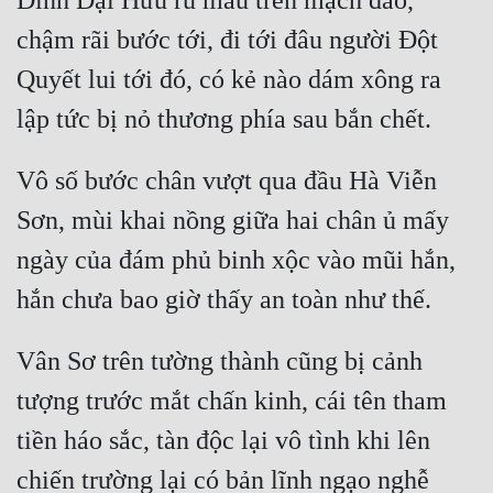
Đinh Đại Hữu rũ máu trên mạch đao, 
Quân Sự
chậm rãi bước tới, đi tới đâu người Đột 
Quyết lui tới đó, có kẻ nào dám xông ra 
Sảng Văn
Sắc
Sủng
Vô số bước chân vượt qua đầu Hà Viễn 
Thanh Xuân
Sơn, mùi khai nồng giữa hai chân ủ mấy 
Tiên Hiệp
ngày của đám phủ binh xộc vào mũi hắn, 
Tiểu Thuyết
Trinh Thám
Vân Sơ trên tường thành cũng bị cảnh 
Triều Đấu
tượng trước mắt chấn kinh, cái tên tham 
Trùng Sinh
tiền háo sắc, tàn độc lại vô tình khi lên 
Trọng Sinh
chiến trường lại có bản lĩnh ngạo nghễ 