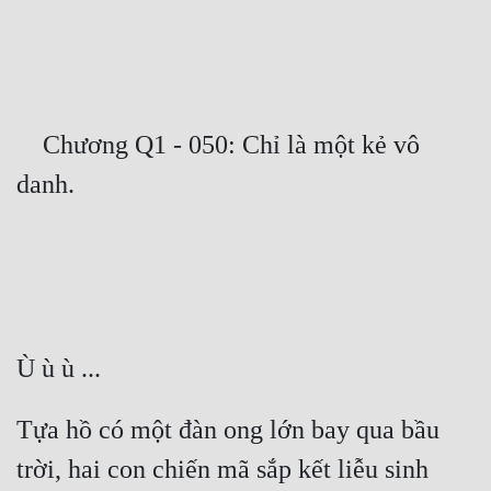
Free
Hậu Cung
Truyện Convert
    Chương Q1 - 050: Chỉ là một kẻ vô 
Truyện Dịch
Truyện Nhập Môn
Truyện ngắn
Xa Lộ Dịch
Cung Đấu
Cạnh Kỹ
Tựa hồ có một đàn ong lớn bay qua bầu 
Cổ Tiên Hiệp
trời, hai con chiến mã sắp kết liễu sinh 