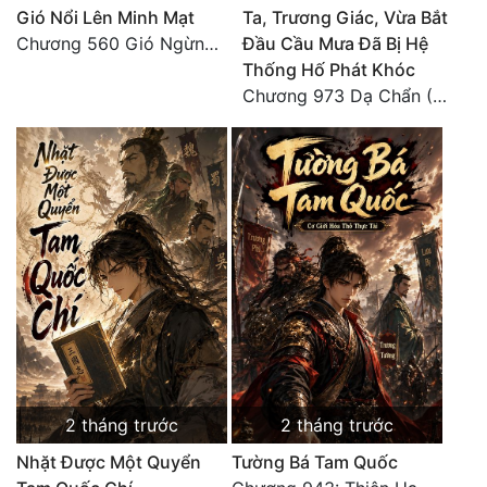
Gió Nổi Lên Minh Mạt
Ta, Trương Giác, Vừa Bắt
Chương 560 Gió Ngừng (Kết Cục)
Đầu Cầu Mưa Đã Bị Hệ
Thống Hố Phát Khóc
Chương 973 Dạ Chẩn (2/2)
2 tháng trước
2 tháng trước
Nhặt Được Một Quyển
Tường Bá Tam Quốc