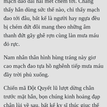
mạch đao dài hai mét chém tới. Chẳng 
Hài Hước
thấy hắn dùng sức thế nào, chỉ thấy mạch 
Hệ Thống
đao tới đâu, bất kể là người hay ngựa đều 
Học Đường
bị chém đứt đôi mang theo những âm 
Khoa Huyễn
thanh đứt gãy ghê rợn cùng làn mưa máu 
Khoa Huyễn Không Gian
Kinh Dị
Nam nhân thân hình hùng tráng này giơ 
Kiếm Hiệp
cao mạch đao tựa hồ nghênh tiếp mưa máu 
Kỳ Huyễn
Kỳ Ảo
Chiến mã Đột Quyết lũ lượt dừng chân 
Linh Dị
trước mặt hắn, bọn chúng kinh hoảng đạp 
Làm Giàu
chân lùi về sau, bất kể kỵ sĩ thúc giục thế 
Lịch Sử