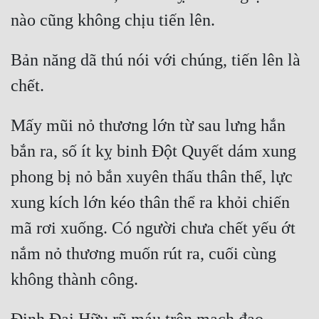
Mưu Mô
Mạt Thế
Bản năng dã thú nói với chúng, tiến lên là 
Mỹ Thực
Ngôn Tình
Mấy mũi nỏ thương lớn từ sau lưng hắn 
Ngược
bắn ra, số ít kỵ binh Đột Quyết dám xung 
Nữ Cường
phong bị nỏ bắn xuyên thấu thân thể, lực 
Nữ Phụ
xung kích lớn kéo thân thể ra khỏi chiến 
mã rơi xuống. Có người chưa chết yếu ớt 
Phong Thủy - Tâm Linh
nắm nỏ thương muốn rút ra, cuối cùng 
Phương Tây
Phản Phái
Quan Trường