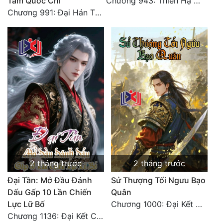
Tam Quốc Chí
Chương 943: Thiên Hạ Quy Nhất, Giấc Mộng Nam Kha [HẾT]
Chương 991: Đại Hán Thiên Thư (Đại Kết Cục)
2 tháng trước
2 tháng trước
Đại Tần: Mở Đầu Đánh
Sử Thượng Tối Ngưu Bạo
Dấu Gấp 10 Lần Chiến
Quân
Lực Lữ Bố
Chương 1000: Đại Kết Cục!
Chương 1136: Đại Kết Cục