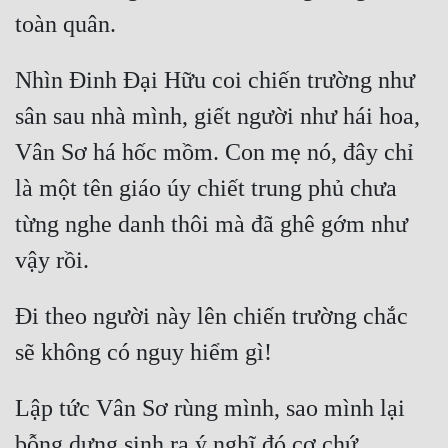
Tu Chân
Tu Tiên
Nhìn Đinh Đại Hữu coi chiến trường như 
Tội Phạm
sân sau nhà mình, giết người như hái hoa, 
Vô Địch
Vân Sơ há hốc mồm. Con mẹ nó, đây chỉ 
Võ Hiệp
là một tên giáo úy chiết trung phủ chưa 
từng nghe danh thôi mà đã ghê gớm như 
Võng Du
Xuyên Không
Xuyên Nhanh
Đi theo người này lên chiến trường chắc 
Xuyên Sách
Xuyên Thư
Lập tức Vân Sơ rùng mình, sao mình lại 
Điền Văn