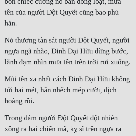
bốn chiếc cường nỏ bắn đồng loạt, mưa 
tên của người Đột Quyết cũng bao phủ 
Đẹp
Đẹp Hiệp
Nỏ thương tàn sát người Đột Quyết, người 
Tính Cách Nhân Vật :
ngựa ngã nhào, Đinh Đại Hữu dừng bước, 
Cơ Trí
Sát Phạt Quyết Đoán
Vô Sỉ
Mũi tên xa nhất cách Đinh Đại Hữu không 
tới hai mét, hắn nhếch mép cười, địch 
Điềm Đạm
Trong đám người Đột Quyết đột nhiên 
xông ra hai chiến mã, kỵ sĩ trên ngựa ra 