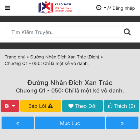
Đăng nhập
Trang
Chủ
Mới
Cập
Nhật
Trang chủ
»
Đường Nhân Đích Xan Trác (Dịch)
»
(current)
Chương Q1 - 050: Chỉ là một kẻ vô danh.
BXH
Thể Loại
Đường Nhân Đích Xan Trác
Chương Q1 - 050: Chỉ là một kẻ vô danh.
Tất Cả
Báo Lỗi
Theo Dõi
Thích (
0
)
Truyện Mới Ra
Mục Lục
Hoàn Thành