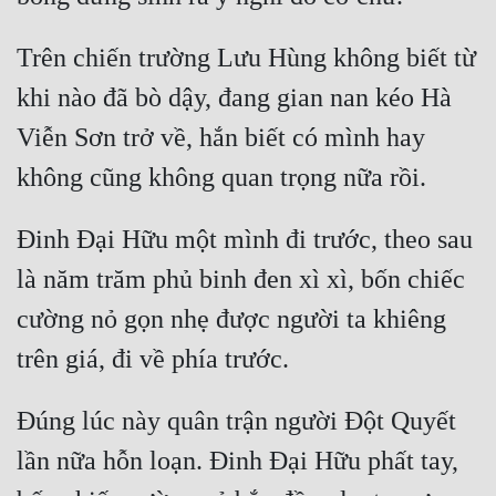
Đô Thị
Trên chiến trường Lưu Hùng không biết từ 
Đông Phương
khi nào đã bò dậy, đang gian nan kéo Hà 
Đông Phương Huyền Huyễn
Viễn Sơn trở về, hắn biết có mình hay 
Đồng Nhân
Cẩu Đạo Trường Sinh
Đinh Đại Hữu một mình đi trước, theo sau 
Ngự Thú
là năm trăm phủ binh đen xì xì, bốn chiếc 
cường nỏ gọn nhẹ được người ta khiêng 
Truyện Nam
Truyện Nữ
Vô Địch Lưu
Đúng lúc này quân trận người Đột Quyết 
Xây Dựng Thế Lực
lần nữa hỗn loạn. Đinh Đại Hữu phất tay, 
Đam Mỹ