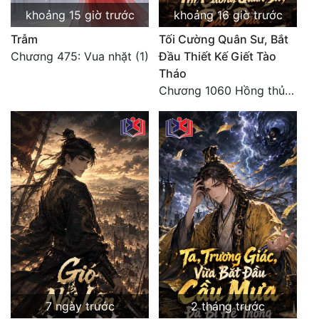
khoảng 15 giờ trước
khoảng 16 giờ trước
Trẫm
Tối Cường Quân Sư, Bắt
Chương 475: Vua nhặt (1)
Đầu Thiết Kế Giết Tào
Tháo
Chương 1060 Hồng thủy ngập trời, thời khắc tuyệt vọng (2/2)
7 ngày trước
2 tháng trước