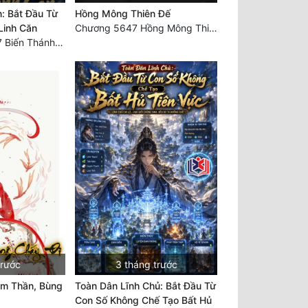
n: Bắt Đầu Từ
Hồng Mông Thiên Đế
Linh Căn
Chương 5647 Hồng Mông Thiên Đế (HẾT)
Chương 875 Đệ 7 Biến Thánh Long Biến!
trước
3 tháng trước
am Thần, Bùng
Toàn Dân Lĩnh Chủ: Bắt Đầu Từ
Con Số Không Chế Tạo Bất Hủ