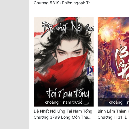
Chương 5819: Phiên ngoại: Trở lại STARS [HẾT]
khoảng 1 năm trước
khoảng 1 
Đệ Nhất Nội Ứng Tại Nam Tống
Binh Lâm Thiên 
Chương 3799 Long Môn Thập Lục, Cô Đỉnh Ánh Sáng Mặt Trời