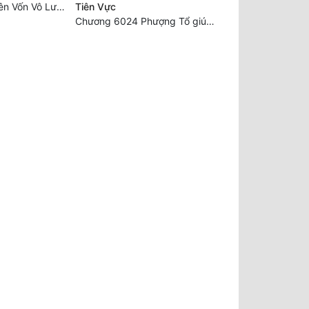
Chương 2657: Tiên Vốn Vô Lương (15). HẾT.
Tiên Vực
Chương 6024 Phượng Tổ giúp ta! Mở lại luân hồi!