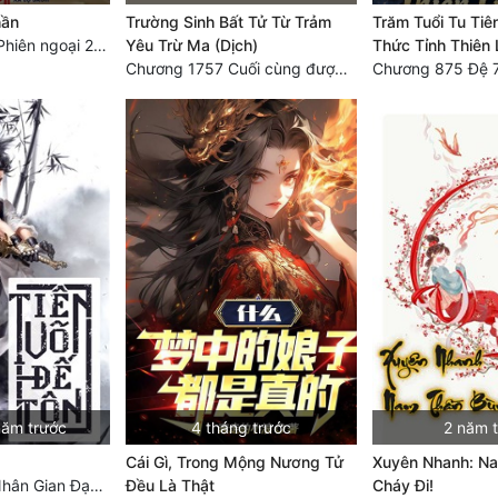
hần
Trường Sinh Bất Tử Từ Trảm
Trăm Tuổi Tu Tiê
Chương 12467: Phiên ngoại 20: Sinh nhật vui vẻ - Hoàn
Yêu Trừ Ma (Dịch)
Thức Tỉnh Thiên 
Chương 1757 Cuối cùng được bình tĩnh (hết)
năm trước
4 tháng trước
2 năm 
Cái Gì, Trong Mộng Nương Tử
Xuyên Nhanh: N
Chương 5353: Nhân Gian Đạo (Đại kết cục) (2)
Đều Là Thật
Cháy Đi!