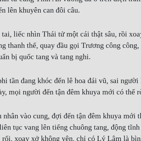
ến lên khuyên can đôi câu.
ai, liếc nhìn Thái tử một cái thật sâu, rồi xoa
g thanh thế, quay đầu gọi Trương công công, 
uẩn bị quốc tang và tang nghi.
i tần đang khóc đến lê hoa đái vũ, sai người k
y, mọi người đến tận đêm khuya mới có thể rời
 nhân vào cung, đợi đến tận đêm khuya mới t
iên tục vang lên tiếng chuông tang, động tĩnh
rối, xoay xở không yên, chỉ có Lý Lâm là bình