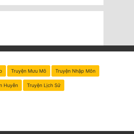
p
Truyện Mưu Mô
Truyện Nhập Môn
n Huyễn
Truyện Lịch Sử