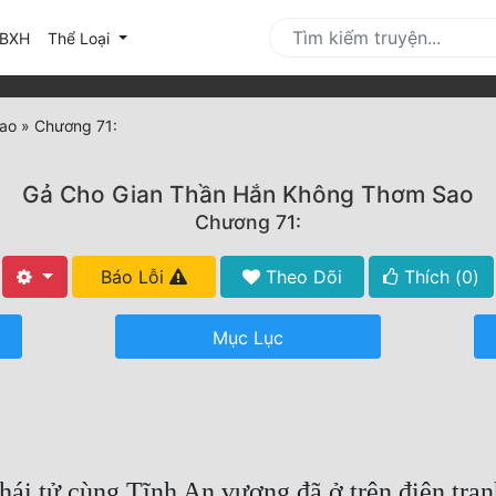
urrent)
BXH
Thể Loại
ao
»
Chương 71:
Gả Cho Gian Thần Hắn Không Thơm Sao
Chương 71:
Báo Lỗi
Theo Dõi
Thích (
0
)
Mục Lục
Thái tử cùng Tĩnh An vương đã ở trên điện tra