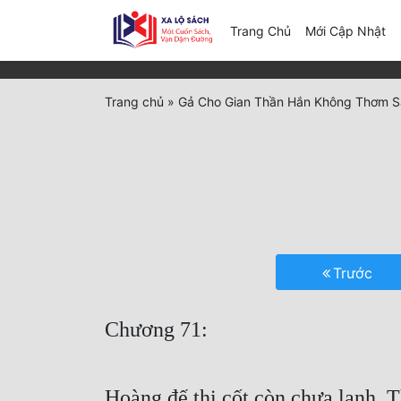
(c
Trang Chủ
Mới Cập Nhật
Trang chủ
»
Gả Cho Gian Thần Hắn Không Thơm S
Trước
Chương 71:
Hoàng đế thi cốt còn chưa lạnh, 